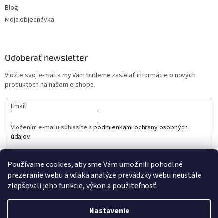
Blog
Moja objednávka
Odoberať newsletter
Vložte svoj e-mail a my Vám budeme zasielať informácie o nových
produktoch na našom e-shope.
Email
Vložením e-mailu súhlasíte s
podmienkami ochrany osobných
údajov
PRIHLÁSIŤ SA
Používame cookies, aby sme Vám umožnili pohodlné
prezeranie webu a vďaka analýze prevádzky webu neustále
zlepšovali jeho funkcie, výkon a použiteľnosť.
Nastavenie
Vytvoril Shoptet