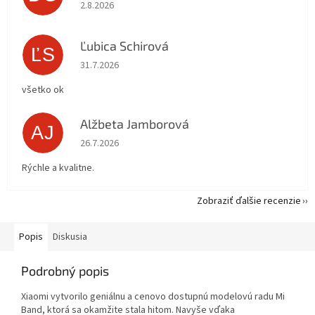
Hodnotenie obchodu je 5 z 5 hviezdičiek.
2.8.2026
Ľubica Schirová
ĽS
Hodnotenie obchodu je 5 z 5 hviezdičiek.
31.7.2026
všetko ok
Alžbeta Jamborová
AJ
Hodnotenie obchodu je 5 z 5 hviezdičiek.
26.7.2026
Rýchle a kvalitne.
Zobraziť ďalšie recenzie
Popis
Diskusia
Podrobný popis
Xiaomi vytvorilo geniálnu a cenovo dostupnú modelovú radu Mi
Band, ktorá sa okamžite stala hitom. Navyše vďaka