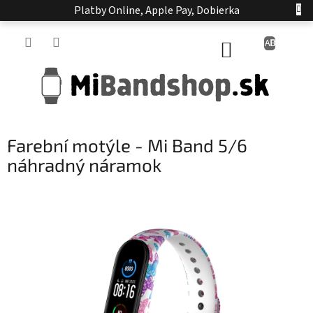
Prejsť
Platby Online, Apple Pay, Dobierka
na
obsah
NÁKUPNÝ
KOŠÍK
Farební motýle - Mi Band 5/6
náhradný náramok