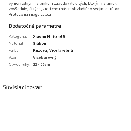
vymeniteľným náramkom zabodovalo u tých, ktorým náramok
zovšednie, či tých, ktorí chcú náramok zladiť so svojím outfitom.
Pretože na image záleží.
Dodatočné parametre
Kategória
:
Xiaomi Mi Band 5
Materiál
:
Silikón
Farba
:
Ružová
,
Vícefarebná
Vzor
:
Vícebarevný
Obvod ruky
:
12 - 20cm
Súvisiaci tovar