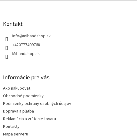
Z
á
p
ä
Kontakt
t
info
@
mibandshop.sk
i
e
+420777409768
Mibandshop.sk
Informácie pre vás
Ako nakupovať
Obchodné podmienky
Podmienky ochrany osobných údajov
Doprava a platba
Reklamácia a vrátenie tovaru
Kontakty
Mapa serveru