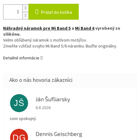
Pridať do košíka
Náhradný náramok pre Mi Band 5
a
Mi Band 6
vyrobený zo
silikónu.
Velmi obľúbený náramok s motívom motýľov.
Zmeňte vzhľad svojho Mi Band 5/6 náramku. Buďte originálny.
Detailné informácie
Ján Šufliarsky
JŠ
Hodnotenie obchodu je 5 z 5 hviezdičiek.
6.8.2026
som spokojný.
Dennis Geischberg
DG