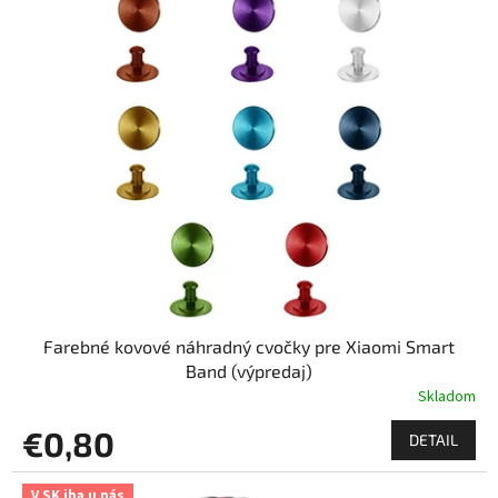
ý
r
p
o
i
d
s
u
p
k
r
t
o
o
d
v
u
k
t
o
v
Farebné kovové náhradný cvočky pre Xiaomi Smart
Band (výpredaj)
Skladom
€0,80
DETAIL
V SK iba u nás