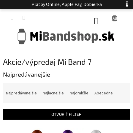
Prejsť
Platby Online, Apple Pay, Dobierka
na
obsah
NÁKUPNÝ
KOŠÍK
Akcie/výpredaj Mi Band 7
Najpredávanejšie
R
a
Najpredávanejšie
Najlacnejšie
Najdrahšie
Abecedne
d
e
n
OTVORIŤ FILTER
i
e
V
p