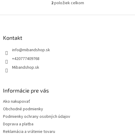
2
položiek celkom
O
v
l
Z
á
á
d
p
a
ä
Kontakt
c
t
i
info
@
mibandshop.sk
i
e
p
e
+420777409768
r
Mibandshop.sk
v
k
y
v
Informácie pre vás
ý
p
Ako nakupovať
i
s
Obchodné podmienky
u
Podmienky ochrany osobných údajov
Doprava a platba
Reklamácia a vrátenie tovaru