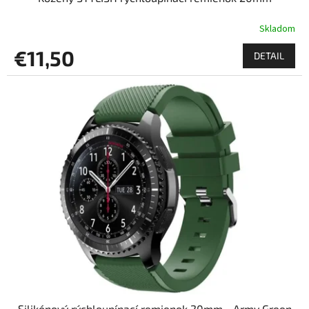
Skladom
€11,50
DETAIL
Silikónový rýchloupínací remienok 20mm - Army Green