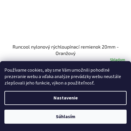
Runcool nylonový rýchloupínací remienok 20mm -
Oranžový
Skladom
Používame cookies, aby sme Vám umožnili pohodlné
€12,20
Do košíka
prezeranie webu a vďaka analýze prevádzky webu neustále
zlepšovali jeho funkcie, výkon a použiteľnosť.
Nastavenie
Súhlasím