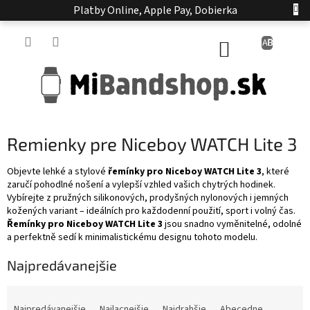
Prejsť
Platby Online, Apple Pay, Dobierka
na
obsah
NÁKUPNÝ
KOŠÍK
Remienky pre Niceboy WATCH Lite 3
Objevte
lehké
a
stylové
řemínky
pro
Niceboy
WATCH
Lite
3
,
které
zaručí
pohodlné
nošení
a
vylepší
vzhled
vašich
chytrých
hodinek.
Vybírejte
z
pružných
silikonových,
prodyšných
nylonových
i
jemných
kožených
variant –
ideálních
pro
každodenní
použití,
sport
i
volný
čas.
Řemínky
pro
Niceboy
WATCH
Lite
3
jsou
snadno
vyměnitelné,
odolné
a
perfektně
sedí
k
minimalistickému
designu
tohoto
modelu.
Najpredávanejšie
R
a
Najpredávanejšie
Najlacnejšie
Najdrahšie
Abecedne