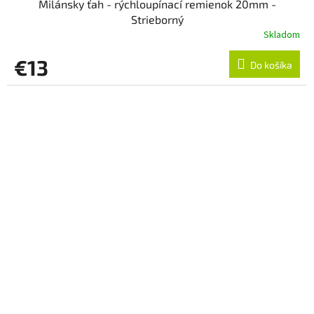
Milánsky ťah - rýchloupínací remienok 20mm -
Strieborný
Skladom
€13
Do košíka