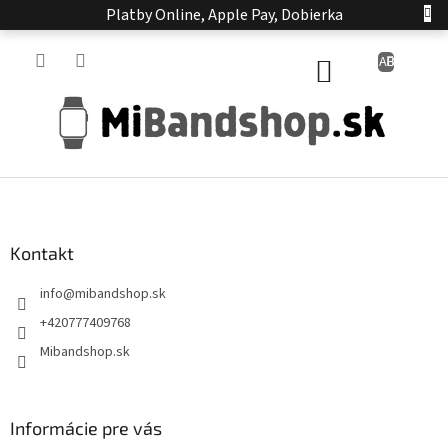
Prejsť
Platby Online, Apple Pay, Dobierka
na
obsah
NÁKUPNÝ
KOŠÍK
Z
á
p
ä
Kontakt
t
info
@
mibandshop.sk
i
e
+420777409768
Mibandshop.sk
Informácie pre vás