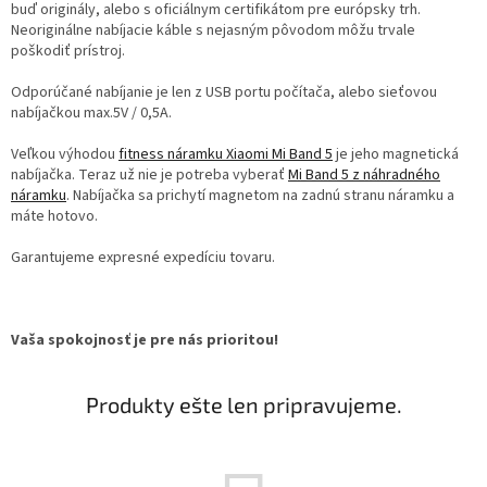
buď originály, alebo s oficiálnym certifikátom pre európsky trh.
Neoriginálne nabíjacie káble s nejasným pôvodom môžu trvale
poškodiť prístroj.
Odporúčané nabíjanie je len z USB portu počítača, alebo sieťovou
nabíjačkou max.5V / 0,5A.
Veľkou výhodou
fitness náramku Xiaomi Mi Band 5
je jeho magnetická
nabíjačka. Teraz už nie je potreba vyberať
Mi Band 5 z náhradného
náramku
. Nabíjačka sa prichytí magnetom na zadnú stranu náramku a
máte hotovo.
Garantujeme expresné expedíciu tovaru.
Vaša spokojnosť je pre nás prioritou!
Produkty ešte len pripravujeme.