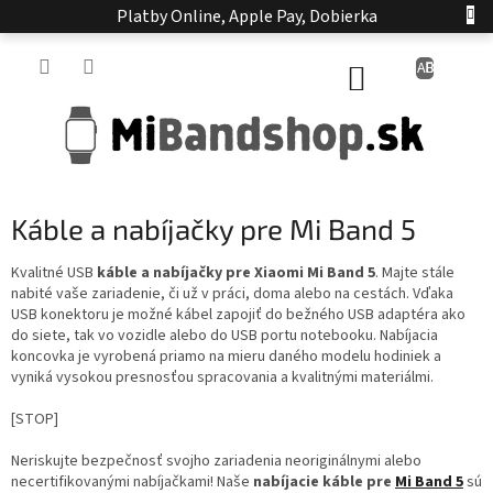
Prejsť
Platby Online, Apple Pay, Dobierka
na
obsah
NÁKUPNÝ
KOŠÍK
Káble a nabíjačky pre Mi Band 5
Kvalitné USB
káble a nabíjačky pre Xiaomi Mi Band 5
. Majte stále
nabité vaše zariadenie, či už v práci, doma alebo na cestách. Vďaka
USB konektoru je možné kábel zapojiť do bežného USB adaptéra ako
do siete, tak vo vozidle alebo do USB portu notebooku. Nabíjacia
koncovka je vyrobená priamo na mieru daného modelu hodiniek a
vyniká vysokou presnosťou spracovania a kvalitnými materiálmi.
[STOP]
Neriskujte bezpečnosť svojho zariadenia neoriginálnymi alebo
necertifikovanými nabíjačkami! Naše
nabíjacie káble pre
Mi Band 5
sú