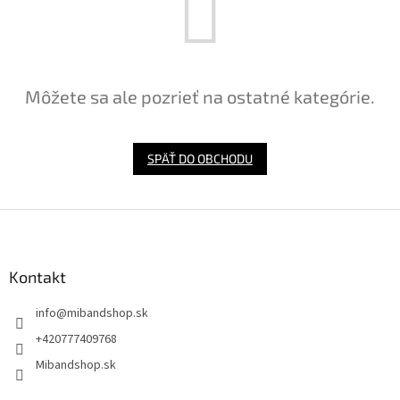
Môžete sa ale pozrieť na ostatné kategórie.
SPÄŤ DO OBCHODU
Z
á
p
ä
Kontakt
t
info
@
mibandshop.sk
i
e
+420777409768
Mibandshop.sk