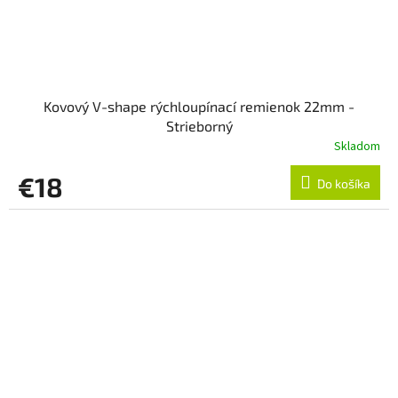
Kovový V-shape rýchloupínací remienok 22mm -
Strieborný
Skladom
€18
Do košíka