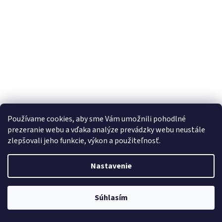
Magnetický milánsky ťah - rýchloupínací remienok
Používame cookies, aby sme Vám umožnili pohodlné
22mm - Zlatý
prezeranie webu a vďaka analýze prevádzky webu neustále
Skladom
zlepšovali jeho funkcie, výkon a použiteľnosť.
€10
Do košíka
Nastavenie
Súhlasím