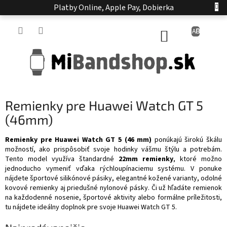
Prejsť
Platby Online, Apple Pay, Dobierka
na
obsah
NÁKUPNÝ
KOŠÍK
Remienky pre Huawei Watch GT 5
(46mm)
Remienky pre Huawei Watch GT 5 (46 mm)
ponúkajú širokú škálu
možností, ako prispôsobiť svoje hodinky vášmu štýlu a potrebám.
Tento model využíva štandardné
22mm remienky
, ktoré možno
jednoducho vymeniť vďaka rýchloupínaciemu systému. V ponuke
nájdete športové silikónové pásiky, elegantné kožené varianty, odolné
kovové remienky aj priedušné nylonové pásky. Či už hľadáte remienok
na každodenné nosenie, športové aktivity alebo formálne príležitosti,
tu nájdete ideálny doplnok pre svoje Huawei Watch GT 5.​