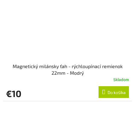
Magnetický milánsky ťah - rýchloupínací remienok
22mm - Modrý
Skladom
€10
Do košíka