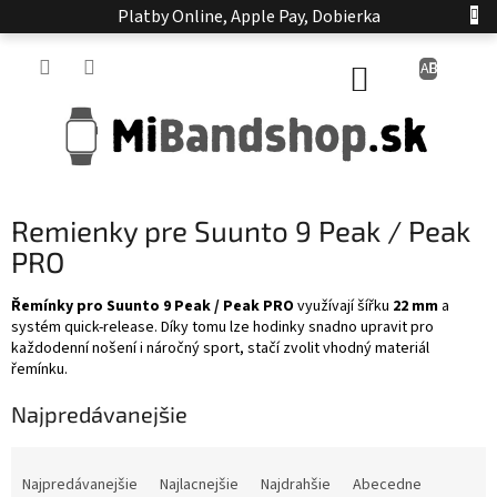
Prejsť
Platby Online, Apple Pay, Dobierka
na
obsah
NÁKUPNÝ
KOŠÍK
Remienky pre Suunto 9 Peak / Peak
PRO
Řemínky pro Suunto 9 Peak / Peak PRO
využívají šířku
22 mm
a
systém quick-release. Díky tomu lze hodinky snadno upravit pro
každodenní nošení i náročný sport, stačí zvolit vhodný materiál
řemínku.
Najpredávanejšie
R
a
Najpredávanejšie
Najlacnejšie
Najdrahšie
Abecedne