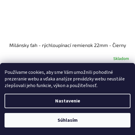
Milánsky ťah - rýchloupínací remienok 22mm - Čierny
Skladom
€13
Do košíka
Používame cookies, aby sme Vám umožnili pohodlné
prezeranie webu a vďaka analýze prevádzky webu neustále
zlepšovali jeho funkcie, výkon a použiteľnosť.
Nastavenie
Súhlasím