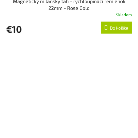
Magnetický milánsky ťah - rýchloupínací remienok
22mm - Rose Gold
Skladom
€10
Do košíka