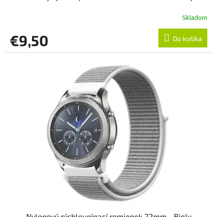
Skladom
€9,50
Do košíka
Nylonový rýchloupínací remienok 22mm - Biely