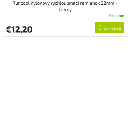
Runcool nylonový rýchloupínací remienok 22mm -
Čierny
Skladom
€12,20
Do košíka