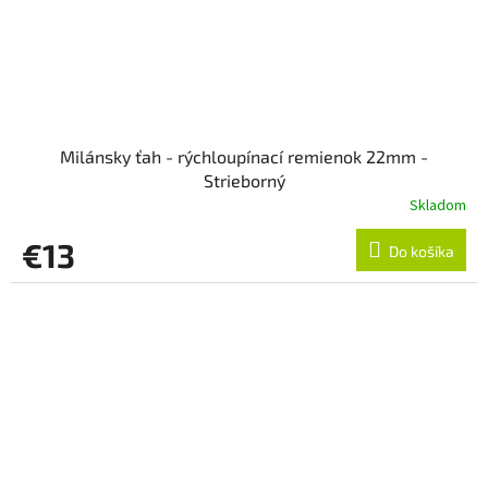
Milánsky ťah - rýchloupínací remienok 22mm -
Strieborný
Skladom
€13
Do košíka