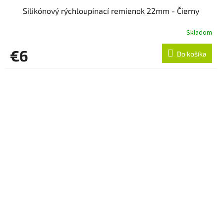
Silikónový rýchloupínací remienok 22mm - Čierny
Skladom
€6
Do košíka