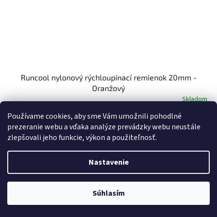
Runcool nylonový rýchloupínací remienok 20mm -
Oranžový
Skladom
Používame cookies, aby sme Vám umožnili pohodlné
€12,20
Do košíka
prezeranie webu a vďaka analýze prevádzky webu neustále
zlepšovali jeho funkcie, výkon a použiteľnosť.
Nastavenie
Súhlasím