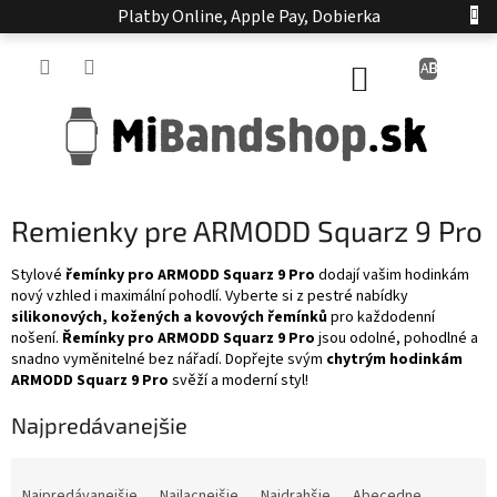
Prejsť
Platby Online, Apple Pay, Dobierka
na
obsah
NÁKUPNÝ
KOŠÍK
Remienky pre ARMODD Squarz 9 Pro
Stylové
řemínky pro ARMODD Squarz 9 Pro
dodají vašim hodinkám
nový vzhled i maximální pohodlí.
Vyberte si z pestré nabídky
silikonových, kožených a kovových řemínků
pro každodenní
nošení.
Řemínky pro ARMODD Squarz 9 Pro
jsou odolné, pohodlné a
snadno vyměnitelné bez nářadí.
Dopřejte svým
chytrým hodinkám
ARMODD Squarz 9 Pro
svěží a moderní styl!
Najpredávanejšie
R
a
Najpredávanejšie
Najlacnejšie
Najdrahšie
Abecedne