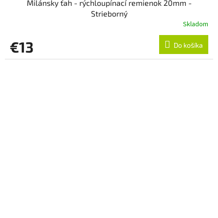
Milánsky ťah - rýchloupínací remienok 20mm -
Strieborný
Skladom
€13
Do košíka