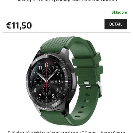
Skladom
€11,50
DETAIL
Silikónový rýchloupínací remienok 20mm - Army Green