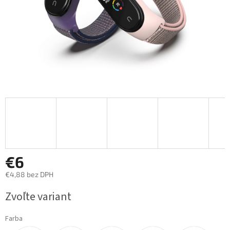
€6
€4,88 bez DPH
Jednotková
Zvoľte variant
cena:
Farba