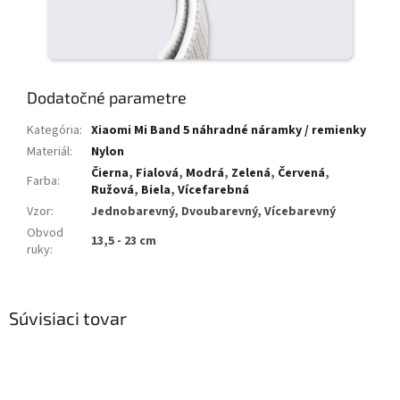
Dodatočné parametre
Kategória
:
Xiaomi Mi Band 5 náhradné náramky / remienky
Materiál
:
Nylon
Čierna
,
Fialová
,
Modrá
,
Zelená
,
Červená
,
Farba
:
Ružová
,
Biela
,
Vícefarebná
Vzor
:
Jednobarevný, Dvoubarevný, Vícebarevný
Obvod
13,5 - 23 cm
ruky
:
Súvisiaci tovar