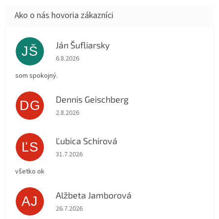
Ján Šufliarsky
JŠ
Hodnotenie obchodu je 5 z 5 hviezdičiek.
6.8.2026
som spokojný.
Dennis Geischberg
DG
Hodnotenie obchodu je 5 z 5 hviezdičiek.
2.8.2026
Ľubica Schirová
ĽS
Hodnotenie obchodu je 5 z 5 hviezdičiek.
31.7.2026
všetko ok
Alžbeta Jamborová
AJ
Hodnotenie obchodu je 5 z 5 hviezdičiek.
26.7.2026