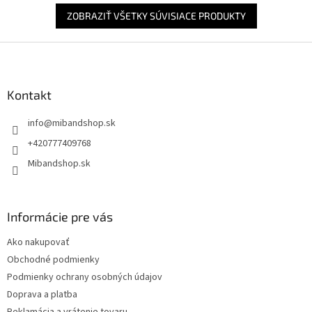
ZOBRAZIŤ VŠETKY SÚVISIACE PRODUKTY
Z
á
p
ä
Kontakt
t
info
@
mibandshop.sk
i
e
+420777409768
Mibandshop.sk
Informácie pre vás
Ako nakupovať
Obchodné podmienky
Podmienky ochrany osobných údajov
Doprava a platba
Reklamácia a vrátenie tovaru