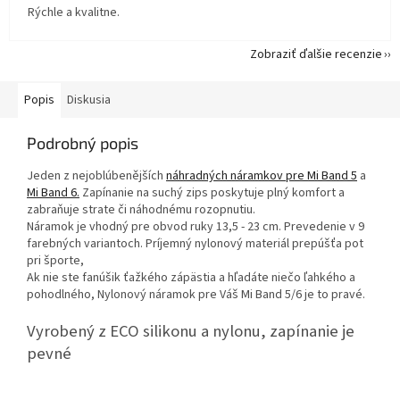
Rýchle a kvalitne.
Zobraziť ďalšie recenzie
Popis
Diskusia
Podrobný popis
Jeden z nejoblúbenějších
náhradných náramkov pre Mi Band 5
a
Mi Band 6
.
Zapínanie na suchý zips poskytuje plný komfort a
zabraňuje strate či náhodnému rozopnutiu.
Náramok je vhodný pre obvod ruky 13,5 - 23 cm. Prevedenie v 9
farebných variantoch. Príjemný nylonový materiál prepúšťa pot
pri športe,
Ak nie ste fanúšik ťažkého zápästia a hľadáte niečo ľahkého a
pohodlného, ​​Nylonový náramok pre Váš Mi Band 5/6 je to pravé.
Vyrobený z ECO silikonu a nylonu, zapínanie je
pevné