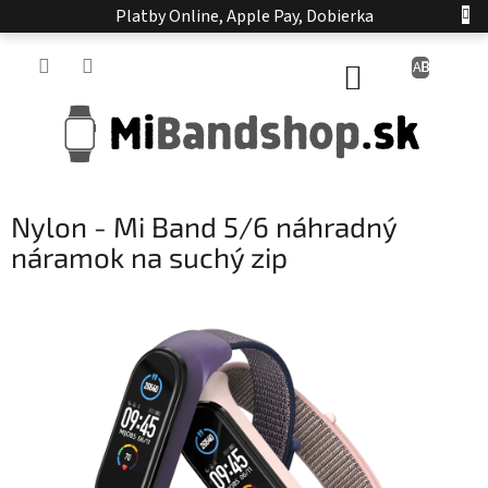
Prejsť
Platby Online, Apple Pay, Dobierka
na
obsah
NÁKUPNÝ
KOŠÍK
Nylon - Mi Band 5/6 náhradný
náramok na suchý zip