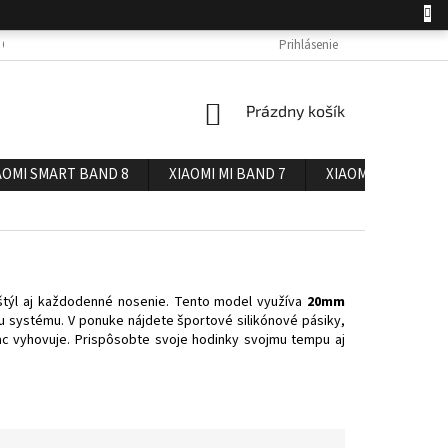
 OSOBNÝCH ÚDAJOV
DOPRAVA A PLATBA
Prihlásenie
REKLAMÁCIA A VRÁTENIE 
NÁKUPNÝ
Prázdny košík
KOŠÍK
AOMI SMART BAND 8
XIAOMI MI BAND 7
XIAOMI MI BAND 6
 štýl aj každodenné nosenie. Tento model využíva
20mm
 systému. V ponuke nájdete športové silikónové pásiky,
iac vyhovuje. Prispôsobte svoje hodinky svojmu tempu aj