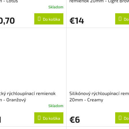
 - Lotus
remienok 20mm - Light Bro
Skladom
0,70
€14
Do košíka
Do
ký rýchloupínací remienok
Silikónový rýchloupínací re
 - Oranžový
20mm - Creamy
Skladom
1
€6
Do košíka
Do