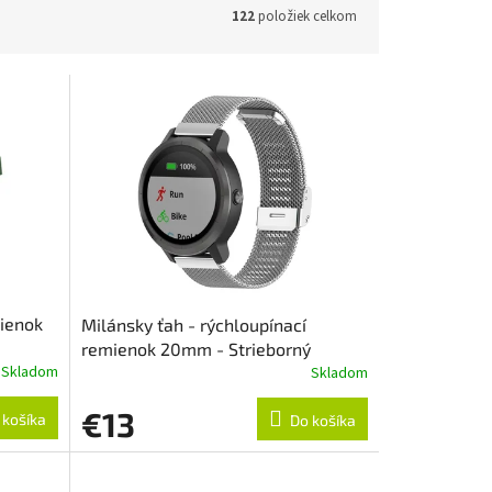
122
položiek celkom
mienok
Milánsky ťah - rýchloupínací
remienok 20mm - Strieborný
Skladom
Skladom
€13
 košíka
Do košíka