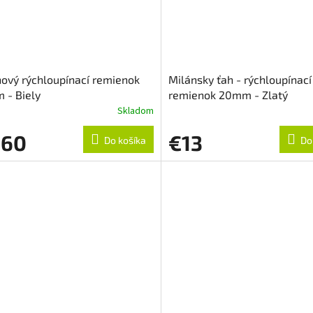
ový rýchloupínací remienok
Milánsky ťah - rýchloupínací
 - Biely
remienok 20mm - Zlatý
Skladom
,60
€13
Do košíka
Do