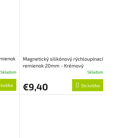
emienok
Magnetický silikónový rýchloupínací
remienok 20mm - Krémový
Skladom
Skladom
€9,40
 košíka
Do košíka