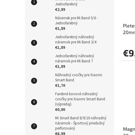
Jednofarebný
€2,89
Náramek pre Mi Band 5/6 -
Jednofarebný
Plete
€1,89
20mm
Jednofarebný náhradný
náramok pre Mi Band 3/4
€1,89
€9
Jednofarebný náhradný
náramok pre Mi Band 7
€1,89
Náhradný cvočky pre Xiaomi
Smart Band
€1,70
Farebné kovové náhradný
cvočky pre Xiaomi Smart Band
(výpredaj)
€0,80
Mi Smart Band 8/9/10 náhradný
náramok - Športový priedušný
perforovaný
Magne
€6,99