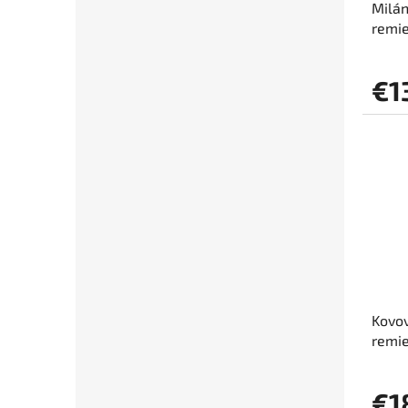
Milán
remi
€1
Kovov
remi
€1