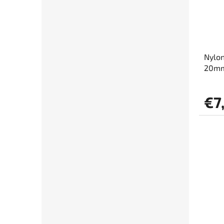
Nylon
20mm
€7