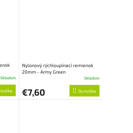
ienok
Nylonový rýchloupínací remienok
20mm - Army Green
Skladom
Skladom
€7,60
 košíka
Do košíka