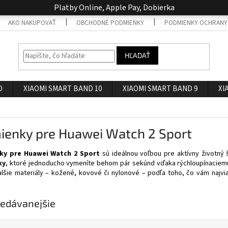
Platby Online, Apple Pay, Dobierka
AKO NAKUPOVAŤ
OBCHODNÉ PODMIENKY
PODMIENKY OCHRANY
HĽADAŤ
O
XIAOMI SMART BAND 10
XIAOMI SMART BAND 9
XI
ienky pre Huawei Watch 2 Sport
ky pre Huawei Watch 2 Sport
sú ideálnou voľbou pre aktívny životný
ky
, ktoré jednoducho vymeníte behom pár sekúnd vďaka rýchloupínaciemu
ďalšie materiály – kožené, kovové či nylonové – podľa toho, čo vám najv
edávanejšie