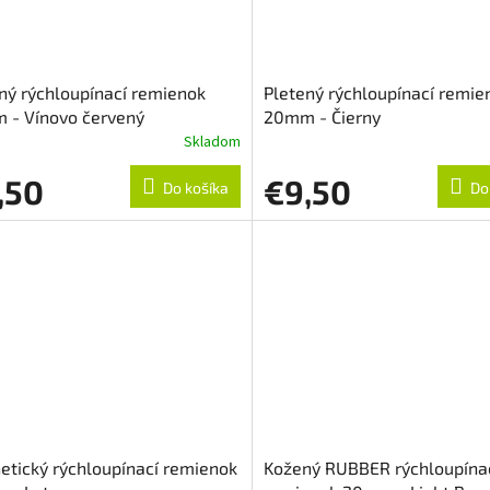
ný rýchloupínací remienok
Pletený rýchloupínací remie
 - Vínovo červený
20mm - Čierny
Skladom
,50
€9,50
Do košíka
Do
tický rýchloupínací remienok
Kožený RUBBER rýchloupína