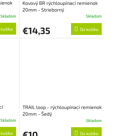
mienok
Kovový BR rýchloupínací remienok
20mm - Strieborný
Skladom
Skladom
€14,35
 košíka
Do košíka
cí
TRAIL loop - rýchloupínací remienok
20mm - Šedý
Skladom
Skladom
€10
 košíka
Do košíka