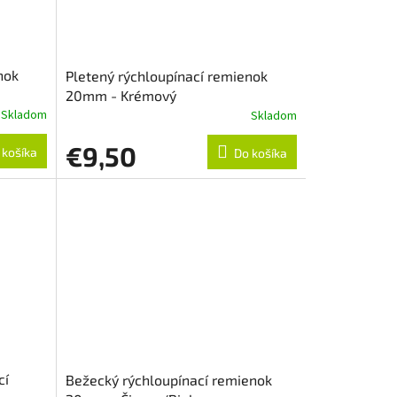
nok
Pletený rýchloupínací remienok
20mm - Krémový
Skladom
Skladom
€9,50
 košíka
Do košíka
cí
Bežecký rýchloupínací remienok