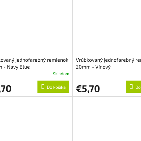
kovaný jednofarebný remienok
Vrúbkovaný jednofarebný r
 - Navy Blue
20mm - Vínový
Skladom
,70
€5,70
Do košíka
Do