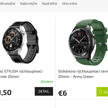
dávanejšie
Najlacnejšie
Najdrahšie
Abecedne
ý STYLISH rýchloupínací
Silikónový rýchloupínací re
enok 20mm
20mm - Army Green
Skladom
1,50
€6
DETAIL
Do