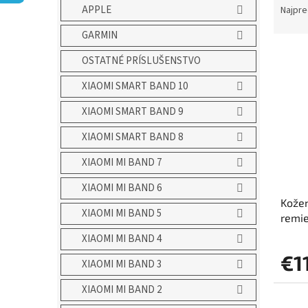
a
APPLE
Najpre
d
GARMIN
e
V
n
OSTATNÉ PRÍSLUŠENSTVO
ý
i
p
e
XIAOMI SMART BAND 10
i
p
XIAOMI SMART BAND 9
s
r
p
o
XIAOMI SMART BAND 8
r
d
o
u
XIAOMI MI BAND 7
d
k
XIAOMI MI BAND 6
u
t
Kožen
k
o
XIAOMI MI BAND 5
remi
t
v
o
XIAOMI MI BAND 4
v
€1
XIAOMI MI BAND 3
XIAOMI MI BAND 2