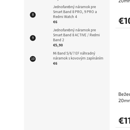
20mm
Jednofarebný náramok pre
Smart Band 8 PRO, 9 PRO a
Redmi Watch 4
€1
€6
Jednofarebný náramok pre
Smart Band 8 ACTIVE / Redmi
Band 2
€5,90
Mi Band 5/6/7 EF náhradný
náramok s kovovým zapínáním
€6
Bežec
20mm
€1