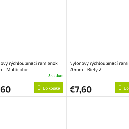
ový rýchloupínací remienok
Nylonový rýchloupínací rem
 - Multicolor
20mm - Biely 2
Skladom
,60
€7,60
Do košíka
Do