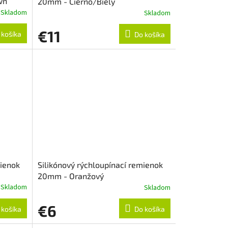
wn
20mm - Čierno/Biely
Skladom
Skladom
€11
 košíka
Do košíka
mienok
Silikónový rýchloupínací remienok
20mm - Oranžový
Skladom
Skladom
€6
 košíka
Do košíka