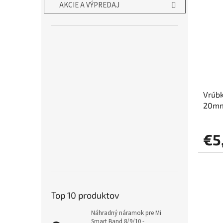
AKCIE A VÝPREDAJ
Vrúb
20mm
€5
Top 10 produktov
Náhradný náramok pre Mi
Smart Band 8/9/10 -