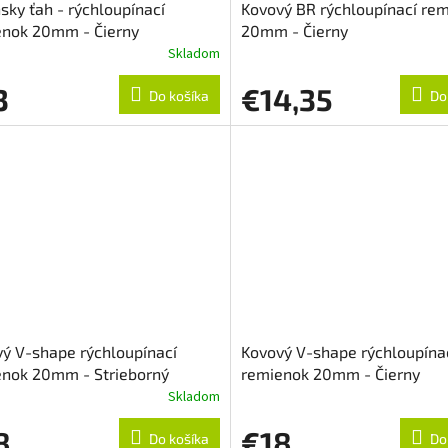
sky ťah - rýchloupínací
Kovový BR rýchloupínací re
enok 20mm - Čierny
20mm - Čierny
Skladom
3
€14,35
Do košíka
Do
ý V-shape rýchloupínací
Kovový V-shape rýchloupína
enok 20mm - Strieborný
remienok 20mm - Čierny
Skladom
8
€18
Do košíka
Do