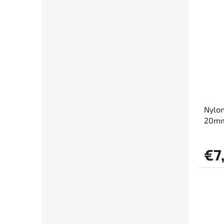
Nylon
20mm
€7