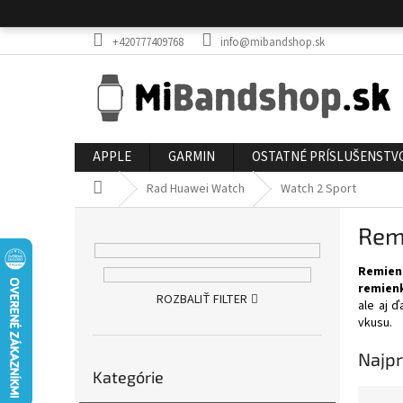
Prejsť
na
obsah
+420777409768
info@mibandshop.sk
APPLE
GARMIN
OSTATNÉ PRÍSLUŠENSTV
Domov
Rad Huawei Watch
Watch 2 Sport
B
Rem
o
č
Remien
n
remien
ý
ROZBALIŤ FILTER
ale aj 
p
vkusu.
a
n
Najpr
Preskočiť
e
Kategórie
kategórie
l
R