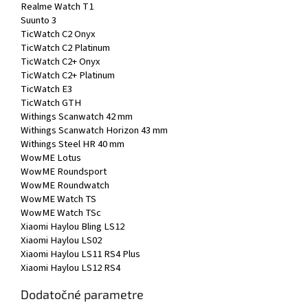
Realme Watch T1
Suunto 3
TicWatch C2 Onyx
TicWatch C2 Platinum
TicWatch C2+ Onyx
TicWatch C2+ Platinum
TicWatch E3
TicWatch GTH
Withings Scanwatch 42 mm
Withings Scanwatch Horizon 43 mm
Withings Steel HR 40 mm
WowME Lotus
WowME Roundsport
WowME Roundwatch
WowME Watch TS
WowME Watch TSc
Xiaomi Haylou Bling LS12
Xiaomi Haylou LS02
Xiaomi Haylou LS11 RS4 Plus
Xiaomi Haylou LS12 RS4
Dodatočné parametre