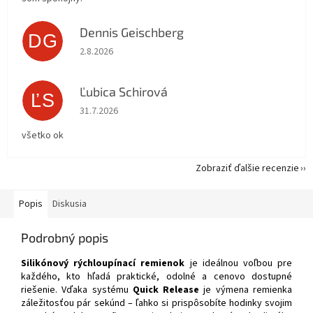
Dennis Geischberg
DG
Hodnotenie obchodu je 5 z 5 hviezdičiek.
2.8.2026
Ľubica Schirová
ĽS
Hodnotenie obchodu je 5 z 5 hviezdičiek.
31.7.2026
všetko ok
Zobraziť ďalšie recenzie
Popis
Diskusia
Podrobný popis
Silikónový rýchloupínací remienok
je ideálnou voľbou pre
každého, kto hľadá praktické, odolné a cenovo dostupné
riešenie. Vďaka systému
Quick Release
je výmena remienka
záležitosťou pár sekúnd – ľahko si prispôsobíte hodinky svojim