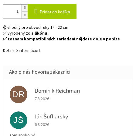
Pridať do košíka
⌚ vhodný pre obvod ruky 14 - 22 cm
✅ vyrobený zo
silikónu
✅ zoznam kompatibilných zariadení nájdete dole v popise
Detailné informácie
Dominik Reichman
DR
Hodnotenie obchodu je 5 z 5 hviezdičiek.
7.8.2026
Ján Šufliarsky
JŠ
Hodnotenie obchodu je 5 z 5 hviezdičiek.
6.8.2026
som spokojný.