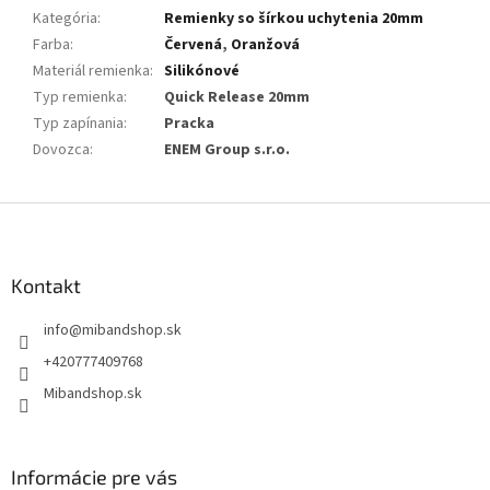
Kategória
:
Remienky so šírkou uchytenia 20mm
Farba
:
Červená
,
Oranžová
Materiál remienka
:
Silikónové
Typ remienka
:
Quick Release 20mm
Typ zapínania
:
Pracka
Dovozca
:
ENEM Group s.r.o.
Z
á
p
ä
Kontakt
t
info
@
mibandshop.sk
i
e
+420777409768
Mibandshop.sk
Informácie pre vás