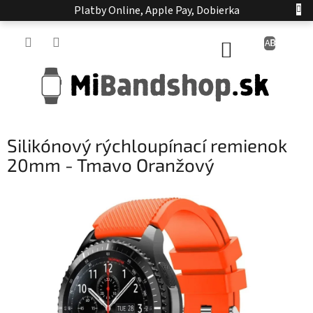
Prejsť
Platby Online, Apple Pay, Dobierka
na
obsah
NÁKUPNÝ
KOŠÍK
Silikónový rýchloupínací remienok
20mm - Tmavo Oranžový