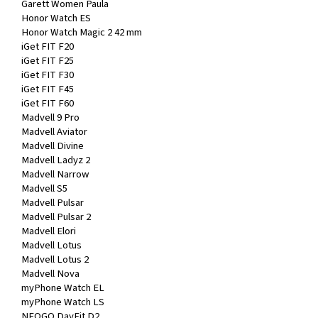
Garett Women Paula
Honor Watch ES
Honor Watch Magic 2 42 mm
iGet FIT F20
iGet FIT F25
iGet FIT F30
iGet FIT F45
iGet FIT F60
Madvell 9 Pro
Madvell Aviator
Madvell Divine
Madvell Ladyz 2
Madvell Narrow
Madvell S5
Madvell Pulsar
Madvell Pulsar 2
Madvell Elori
Madvell Lotus
Madvell Lotus 2
Madvell Nova
myPhone Watch EL
myPhone Watch LS
NEOGO DayFit D2