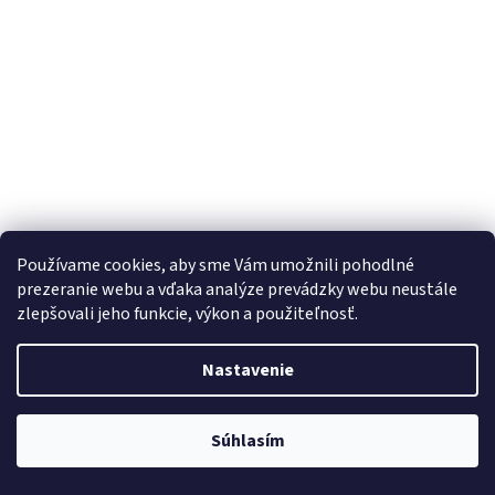
Používame cookies, aby sme Vám umožnili pohodlné
prezeranie webu a vďaka analýze prevádzky webu neustále
zlepšovali jeho funkcie, výkon a použiteľnosť.
Kožený RUBBER rýchloupínací remienok 20mm - Light
Brown
Skladom
Nastavenie
€14
Do košíka
Súhlasím