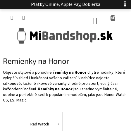
Prejsť
Platby Online, Apple Pay, Dobierka
na
obsah
NÁKUPNÝ
KOŠÍK
Remienky na Honor
Objevte stylové a pohodlné
řemínky na Honor
chytré hodinky, které
vylepší vzhled i funkčnost vašeho zařízení. V nabídce najdete
silikonové, kožené i kovové varianty vhodné pro sport, volný čas i
každodenní nošení.
Řemínky na Honor
jsou snadno vyměnitelné,
odolné a perfektně sedí k populárním modelům, jako jsou Honor Watch
GS, ES, Magic.
Rad Watch