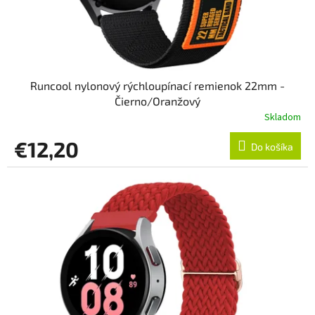
k
t
o
v
Runcool nylonový rýchloupínací remienok 22mm -
Čierno/Oranžový
Skladom
€12,20
Do košíka