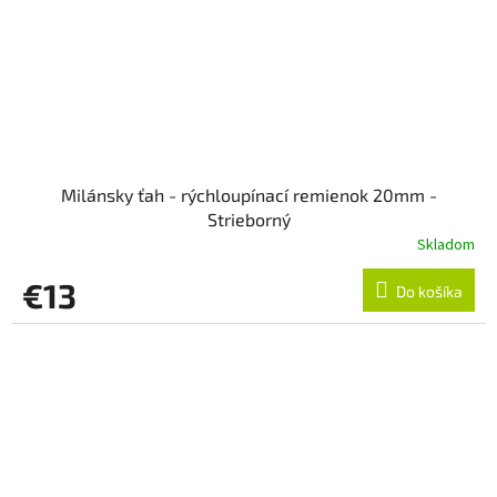
Milánsky ťah - rýchloupínací remienok 20mm -
Strieborný
Skladom
€13
Do košíka