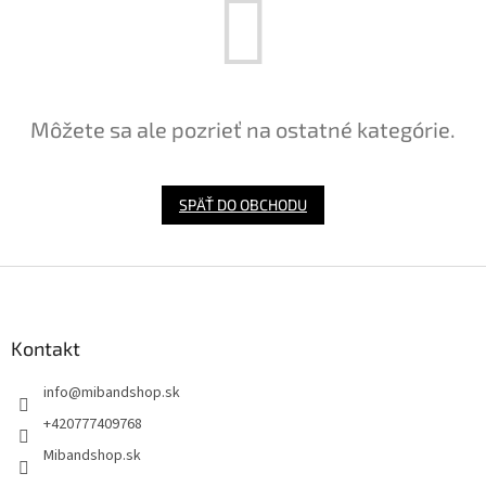
Môžete sa ale pozrieť na ostatné kategórie.
SPÄŤ DO OBCHODU
Z
á
p
ä
Kontakt
t
info
@
mibandshop.sk
i
e
+420777409768
Mibandshop.sk