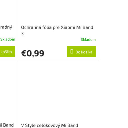
hradný
Ochranná fólia pre Xiaomi Mi Band
3
Skladom
Skladom
€0,99
 košíka
Do košíka
Mi Band
V Style celokovový Mi Band