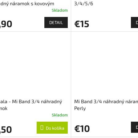
adný náramok s kovovým
3/4/5/6
náním
Skladom
,90
€15
DETAIL
ala - Mi Band 3/4 náhradný
Mi Band 3/4 náhradný nára
mok
Perly
Skladom
€10
,50
Do košíka