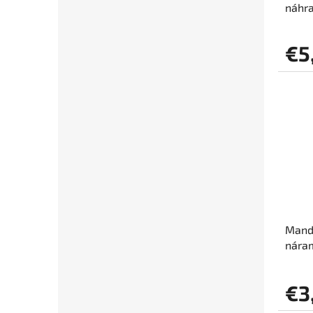
náhr
zapí
€5
Mand
nára
€3