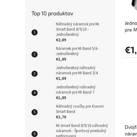
o
u
d
k
Top 10 produktov
u
t
Jedn
k
o
Náhradný náramok pre Mi
pre M
Smart Band 8/9/10 -
t
v
Jednofarebný
o
€2,89
v
€1
Náramek pre Mi Band 5/6 -
Jednofarebný
€1,89
Jednofarebný náhradný
náramok pre Mi Band 3/4
€1,89
Jednofarebný náhradný
náramok pre Mi Band 7
€1,89
Náhradný cvočky pre Xiaomi
Smart Band
€1,70
Mi Smart Band 8/9/10 náhradný
Dvojf
náramok - Športový priedušný
nára
perforovaný