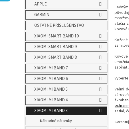
APPLE
Jedným z
pôvodný
GARMIN
množst
stačia 
OSTATNÉ PRÍSLUŠENSTVO
kovové 
XIAOMI SMART BAND 10
Kožené 
zamilova
XIAOMI SMART BAND 9
Kovové 
XIAOMI SMART BAND 8
umožnia
zapínať,
XIAOMI MI BAND 7
Vyberte 
XIAOMI MI BAND 6
XIAOMI MI BAND 5
Veľmi d
zároveň 
XIAOMI MI BAND 4
škraban
ochranné
XIAOMI MI BAND 3
zatiaľ, 
Náhradné náramky
Garantu