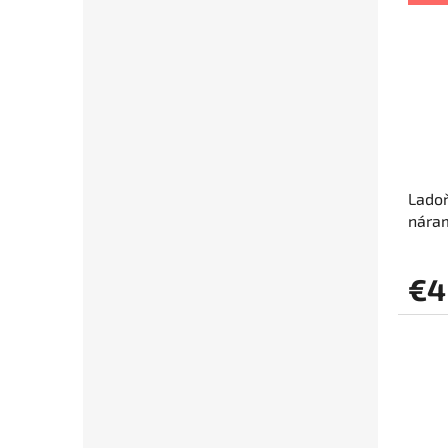
Ladoň
nára
€4