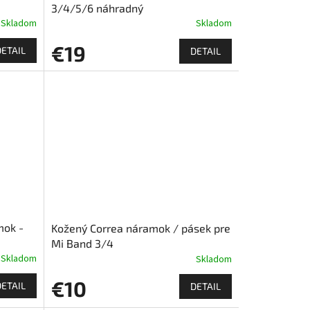
3/4/5/6 náhradný
Skladom
náramok/remienok (chirurgická
Skladom
ocel)
€19
DETAIL
DETAIL
mok -
Kožený Correa náramok / pásek pre
Mi Band 3/4
Skladom
Skladom
€10
DETAIL
DETAIL