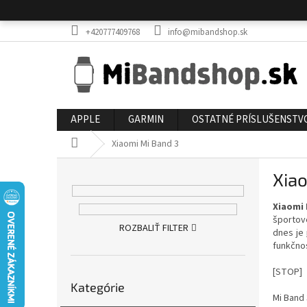
Prejsť
na
obsah
+420777409768
info@mibandshop.sk
APPLE
GARMIN
OSTATNÉ PRÍSLUŠENSTV
Domov
Xiaomi Mi Band 3
B
Xia
o
č
Xiaomi 
n
športov
ý
ROZBALIŤ FILTER
dnes je
p
funkčnos
a
n
[STOP]
Preskočiť
e
Kategórie
kategórie
Mi Band 
l