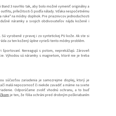
i Band 3 navrhlo tak, aby bolo možné vymeniť originálny a
tfitu, príležitosti či podľa nálady. Vďaka nespočetnému
a ruke" na módny doplnok. Pre priaznivcov jednoduchosti
iedušné náramky a svojich obdivovateľov nájdu kožené i
ú vyrobené z pravej i zo syntetickej PU kože. Ak ste si
ahráda za ten kožený úplne vyrieši tento módny problém.
i športovaní. Nereagujú s potom, neprekážajú. Zároveň
cie. Výhodou sú náramky s magnetom, ktoré nie je treba
šou súčasťou zariadenia je samozrejme displej, ktorý je
stačí malá nepozornosť či niekde zavadiť a máme na svete
riadenie. Odporúčame zvoliť vhodnú ochranu, a to buď
líčkom
je ten, že fólia ochráni pred drobným poškriabaním