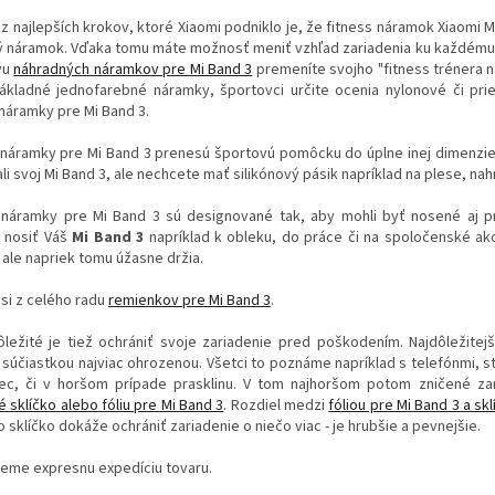
 najlepších krokov, ktoré Xiaomi podniklo je, že fitness náramok Xiaomi M
 náramok. Vďaka tomu máte možnosť meniť vzhľad zariadenia ku každému ou
vu
náhradných náramkov pre Mi Band 3
premeníte svojho "fitness trénera n
základné jednofarebné náramky, športovci určite ocenia nylonové či pr
náramky pre Mi Band 3.
náramky pre Mi Band 3 prenesú športovú pomôcku do úplne inej dimenzie. S
li svoj Mi Band 3, ale nechcete mať silikónový pásik napríklad na plese, n
náramky pre Mi Band 3 sú designované tak, aby mohli byť nosené aj pr
 nosiť Váš
Mi Band 3
napríklad k obleku, do práce či na spoločenské ak
 ale napriek tomu úžasne držia.
si z celého radu
remienkov pre Mi Band 3
.
ôležité je tiež ochrániť svoje zariadenie pred poškodením. Najdôležitej
súčiastkou najviac ohrozenou. Všetci to poznáme napríklad s telefónmi, 
ec, či v horšom prípade prasklinu. V tom najhoršom potom zničené za
 sklíčko alebo fóliu pre Mi Band 3
. Rozdiel medzi
fóliou pre Mi Band 3 a sk
čo sklíčko dokáže ochrániť zariadenie o niečo viac - je hrubšie a pevnejšie.
jeme expresnu expedíciu tovaru.