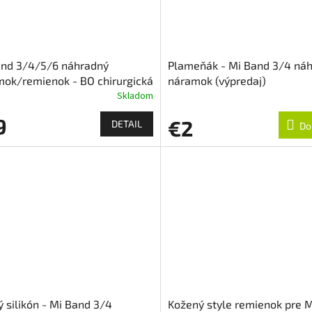
and 3/4/5/6 náhradný
Plameňák - Mi Band 3/4 ná
ok/remienok - BO chirurgická
náramok (výpredaj)
Skladom
9
€2
DETAIL
Do
 silikón - Mi Band 3/4
Kožený style remienok pre 