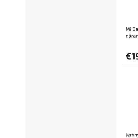
Mi B
náram
ocel
€1
Jemný