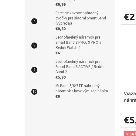
€6,99
Farebné kovové náhradný
€2
cvočky pre Xiaomi Smart Band
(výpredaj)
€0,80
Jednofarebný náramok pre
Smart Band 8 PRO, 9 PRO a
Redmi Watch 4
€6
Jednofarebný náramok pre
Smart Band 8 ACTIVE / Redmi
Band 2
€5,90
Mi Band 5/6/7 EF náhradný
náramok s kovovým zapínáním
Viaza
€6
náhr
€5
V SK 