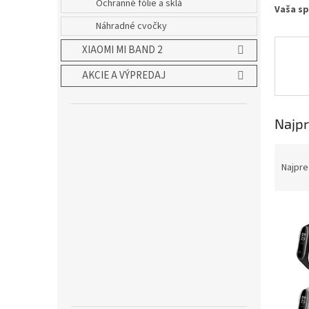
Ochranné fólie a sklá
Vaša sp
Náhradné cvočky
XIAOMI MI BAND 2
AKCIE A VÝPREDAJ
Najpr
R
a
Najpre
d
e
V
n
ý
i
p
e
i
p
s
r
p
o
r
d