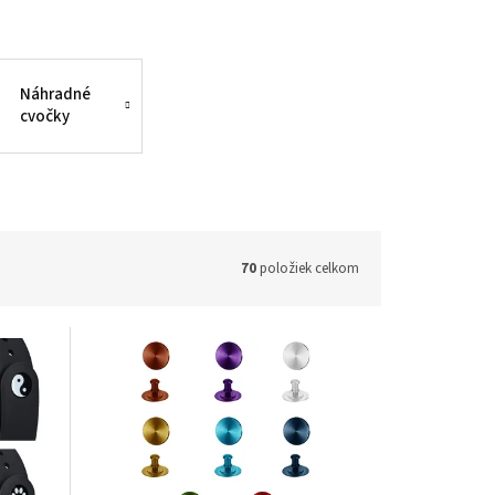
Náhradné
cvočky
70
položiek celkom