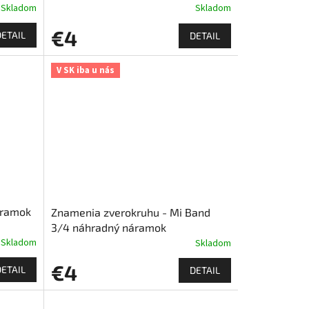
Skladom
Skladom
€4
DETAIL
DETAIL
V SK iba u nás
áramok
Znamenia zverokruhu - Mi Band
3/4 náhradný náramok
Skladom
Skladom
€4
DETAIL
DETAIL