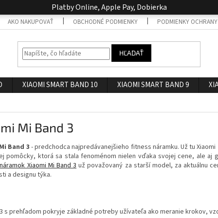
Platby Online, Apple Pay, Dobierka
AKO NAKUPOVAŤ
OBCHODNÉ PODMIENKY
PODMIENKY OCHRANY
HĽADAŤ
O
XIAOMI SMART BAND 10
XIAOMI SMART BAND 9
XI
omi Mi Band 3
Mi Band 3
- predchodca najpredávanejšieho fitness náramku. Už tu Xiaomi 
ej pomôcky, ktorá sa stala fenoménom nielen vďaka svojej cene, ale aj 
náramok Xiaomi Mi Band 3
už považovaný za starší model, za aktuálnu cen
ti a designu týka.
3 s prehľadom pokryje základné potreby užívateľa ako meranie krokov, vzdia