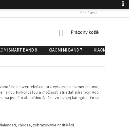
 OSOBNÝCH ÚDAJOV
DOPRAVA A PLATBA
Prihlásenie
REKLAMÁCIA A VRÁTENIE 
NÁKUPNÝ
Prázdny košík
KOŠÍK
AOMI SMART BAND 8
XIAOMI MI BAND 7
XIAOMI MI BAND 6
započalo neuveriteľnú cestu k vytvoreniu takmer kultovej
geniálnou funkčnosťou a možnosti striedať náramky. Hoci
u sa jedná o absolútnu špičku vo svojej kategórii, čo sa
lenosti, chôdze, zobrazovanie notifikácií...