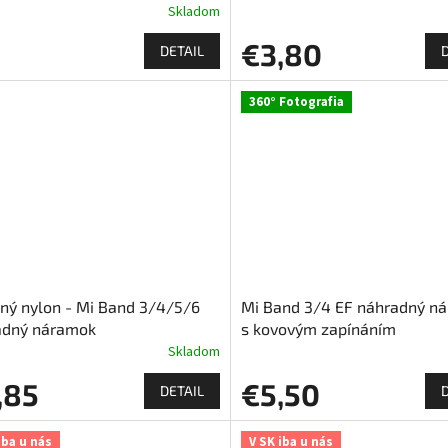
Skladom
€3,80
DETAIL
360° Fotografia
ný nylon - Mi Band 3/4/5/6
Mi Band 3/4 EF náhradný n
adný náramok
s kovovým zapínáním
Skladom
,85
€5,50
DETAIL
iba u nás
V SK iba u nás