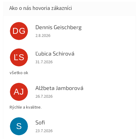
Dennis Geischberg
DG
Hodnotenie obchodu je 5 z 5 hviezdičiek.
2.8.2026
Ľubica Schirová
ĽS
Hodnotenie obchodu je 5 z 5 hviezdičiek.
31.7.2026
všetko ok
Alžbeta Jamborová
AJ
Hodnotenie obchodu je 5 z 5 hviezdičiek.
26.7.2026
Rýchle a kvalitne.
Sofi
S
Hodnotenie obchodu je 5 z 5 hviezdičiek.
23.7.2026