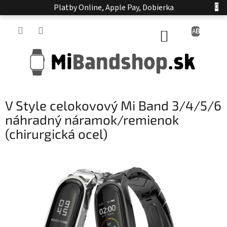
Prejsť
Platby Online, Apple Pay, Dobierka
na
obsah
NÁKUPNÝ
KOŠÍK
V Style celokovový Mi Band 3/4/5/6
náhradný náramok/remienok
(chirurgická ocel)