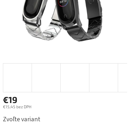
€19
€15,45 bez DPH
Jednotková
Zvoľte variant
cena: