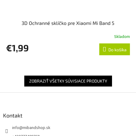
3D Ochranné sklíčko pre Xiaomi Mi Band 5
Skladom
€1,99
Do košíka
ZOBRAZIŤ VŠETKY SÚVISIACE PRODUKTY
Z
á
p
ä
Kontakt
t
info
@
mibandshop.sk
i
e