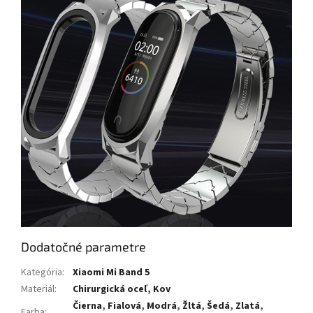
Dodatočné parametre
Kategória
:
Xiaomi Mi Band 5
Materiál
:
Chirurgická oceľ, Kov
Čierna
,
Fialová
,
Modrá
,
Žltá
,
Šedá
,
Zlatá
,
Farba
: