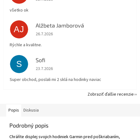
všetko ok
Alžbeta Jamborová
AJ
Hodnotenie obchodu je 5 z 5 hviezdičiek.
26.7.2026
Rýchle a kvalitne.
Sofi
S
Hodnotenie obchodu je 5 z 5 hviezdičiek.
23.7.2026
Super obchod, poslali mi 2 sklá na hodinky naviac
Zobraziť ďalšie recenzie
Popis
Diskusia
Podrobný popis
Chráňte displej svojich hodiniek Garmin pred poškriabaním,