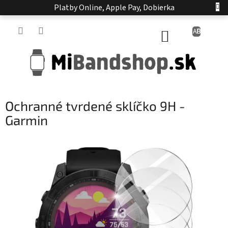
Prejsť
Platby Online, Apple Pay, Dobierka
na
obsah
NÁKUPNÝ
KOŠÍK
Ochranné tvrdené sklíčko 9H -
Garmin