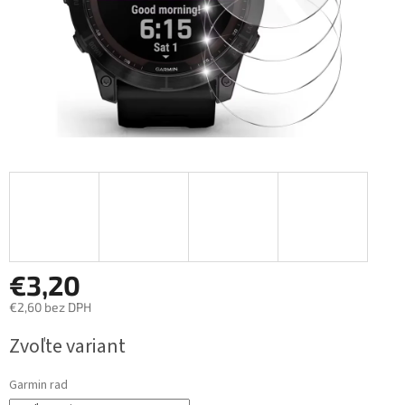
€3,20
€2,60 bez DPH
Jednotková
Zvoľte variant
cena:
Garmin rad