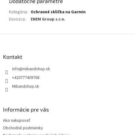
Dodatočné parametre
Kategória
:
Ochranné sklíčka na Garmin
Dovozca
:
ENEM Group s.r.o.
Z
á
p
ä
Kontakt
t
info
@
mibandshop.sk
i
e
+420777409768
Mibandshop.sk
Informácie pre vás
Ako nakupovať
Obchodné podmienky