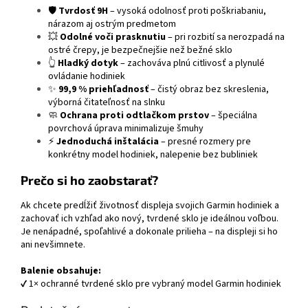
🛡️
Tvrdosť 9H
– vysoká odolnosť proti poškriabaniu,
nárazom aj ostrým predmetom
💥
Odolné voči prasknutiu
– pri rozbití sa nerozpadá na
ostré črepy, je bezpečnejšie než bežné sklo
👆
Hladký dotyk
– zachováva plnú citlivosť a plynulé
ovládanie hodiniek
✨
99,9 % priehľadnosť
– čistý obraz bez skreslenia,
výborná čitateľnosť na slnku
🧼
Ochrana proti odtlačkom prstov
– špeciálna
povrchová úprava minimalizuje šmuhy
⚡
Jednoduchá inštalácia
– presné rozmery pre
konkrétny model hodiniek, nalepenie bez bubliniek
Prečo si ho zaobstarať?
Ak chcete predĺžiť životnosť displeja svojich Garmin hodiniek a
zachovať ich vzhľad ako nový, tvrdené sklo je ideálnou voľbou.
Je nenápadné, spoľahlivé a dokonale prilieha – na displeji si ho
ani nevšimnete.
Balenie obsahuje:
✔ 1× ochranné tvrdené sklo pre vybraný model Garmin hodiniek