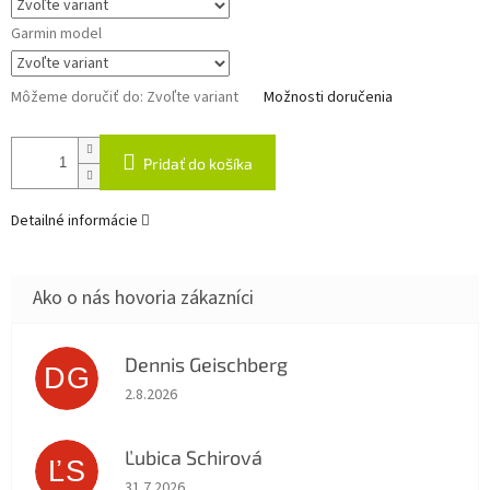
Garmin model
Môžeme doručiť do:
Zvoľte variant
Možnosti doručenia
Pridať do košíka
Detailné informácie
Dennis Geischberg
DG
Hodnotenie obchodu je 5 z 5 hviezdičiek.
2.8.2026
Ľubica Schirová
ĽS
Hodnotenie obchodu je 5 z 5 hviezdičiek.
31.7.2026