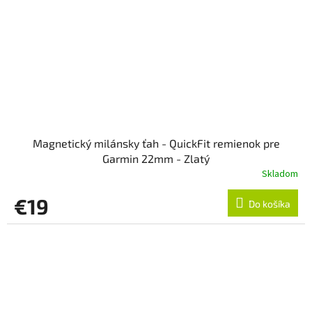
Magnetický milánsky ťah - QuickFit remienok pre
Garmin 22mm - Zlatý
Skladom
€19
Do košíka