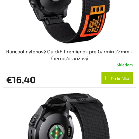
o
d
v
u
k
t
o
v
Runcool nylonový QuickFit remienok pre Garmin 22mm -
Čierno/oranžový
Skladom
€16,40
Do košíka