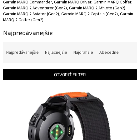
Garmin MARQ Commander, Garmin MARQ Driver, Garmin MARQ Golfer,
Garmin MARQ 2 Adventurer (Gen2), Garmin MARQ 2 Athlete (Gen2),
Garmin MARQ 2 Aviator (Gen2), Garmin MARQ 2 Captain (Gen2), Garmin
MARQ 2 Golfer (Gen2)
Najpredávanejšie
R
a
Najpredávanejšie
Najlacnejšie
Najdrahšie
Abecedne
d
e
n
OTVORIŤ FILTER
i
e
V
p
ý
r
p
o
i
d
s
u
p
k
r
t
o