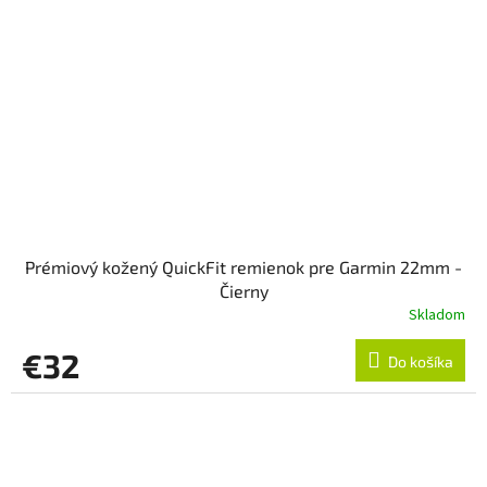
Prémiový kožený QuickFit remienok pre Garmin 22mm -
Čierny
Skladom
€32
Do košíka