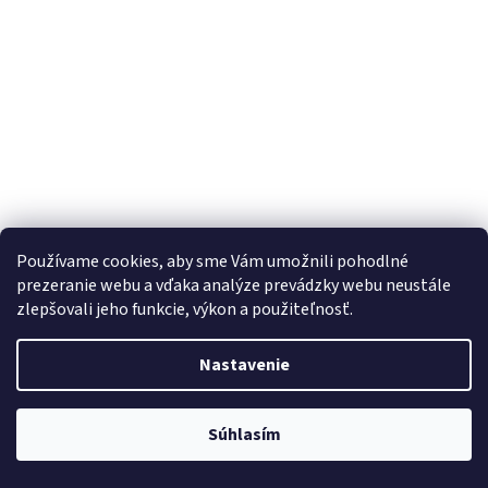
Používame cookies, aby sme Vám umožnili pohodlné
prezeranie webu a vďaka analýze prevádzky webu neustále
zlepšovali jeho funkcie, výkon a použiteľnosť.
Kožený ŠPORTy QuickFit remienok pre Garmin 22mm -
Nastavenie
Biely
Skladom
Súhlasím
€22,50
Do košíka