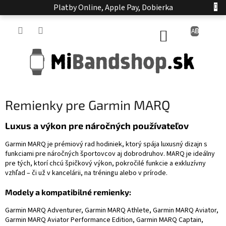
Prejsť
Platby Online, Apple Pay, Dobierka
na
obsah
NÁKUPNÝ
KOŠÍK
Remienky pre Garmin MARQ
Luxus a výkon pre náročných používateľov
Garmin MARQ je prémiový rad hodiniek, ktorý spája luxusný dizajn s
funkciami pre náročných športovcov aj dobrodruhov. MARQ je ideálny
pre tých, ktorí chcú špičkový výkon, pokročilé funkcie a exkluzívny
vzhľad – či už v kancelárii, na tréningu alebo v prírode.
Modely a kompatibilné remienky:
Garmin MARQ Adventurer, Garmin MARQ Athlete, Garmin MARQ Aviator,
Garmin MARQ Aviator Performance Edition, Garmin MARQ Captain,