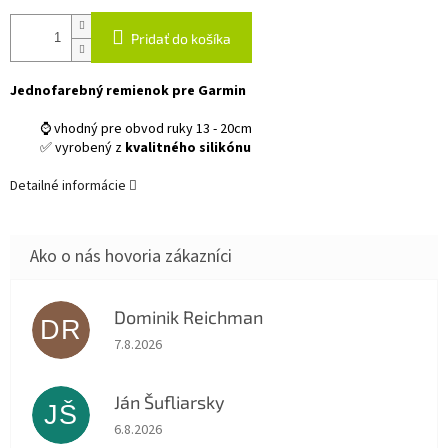
Pridať do košíka
Jednofarebný remienok pre Garmin
⌚ vhodný pre obvod ruky 13 - 20cm
✅ vyrobený z
kvalitného silikónu
Detailné informácie
Dominik Reichman
DR
Hodnotenie obchodu je 5 z 5 hviezdičiek.
7.8.2026
Ján Šufliarsky
JŠ
Hodnotenie obchodu je 5 z 5 hviezdičiek.
6.8.2026