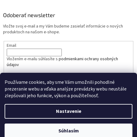
Odoberať newsletter
Vložte svoj e-mail a my Vám budeme zasielať informácie o nových
produktoch na našom e-shope.
Email
Vložením e-mailu súhlasíte s
podmienkami ochrany osobných
údajov
PRIHLÁSIŤ SA
Používame cookies, aby sme Vám umožnili pohodlné
prezeranie webu a vďaka analýze prevádzky webu neustále
zlepšovali jeho funkcie, výkon a použiteľnosť.
Nastavenie
Vytvoril Shoptet
Súhlasím
Copyright 2026
mibandshop.sk
. Všetky práva vyhradené.