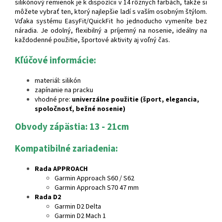
silikónový remienok je k dispozícii v 14 rôznych farbách, takže si
môžete vybrať ten, ktorý najlepšie ladí s vaším osobným štýlom.
Vďaka systému EasyFit/QuickFit ho jednoducho vymeníte bez
náradia. Je odolný, flexibilný a príjemný na nosenie, ideálny na
každodenné použitie, športové aktivity aj voľný čas.
Kľúčové informácie:
materiál: silikón
zapínanie na pracku
vhodné pre:
univerzálne použitie (šport, elegancia,
spoločnosť, bežné nosenie)
Obvody zápästia: 13 - 21cm
Kompatibilné zariadenia:
Rada APPROACH
Garmin Approach S60 / S62
Garmin Approach S70 47 mm
Rada D2
Garmin D2 Delta
Garmin D2 Mach 1