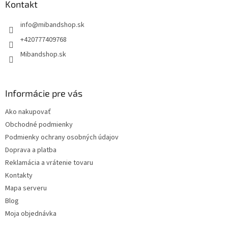
ä
Kontakt
t
info
@
mibandshop.sk
i
e
+420777409768
Mibandshop.sk
Informácie pre vás
Ako nakupovať
Obchodné podmienky
Podmienky ochrany osobných údajov
Doprava a platba
Reklamácia a vrátenie tovaru
Kontakty
Mapa serveru
Blog
Moja objednávka