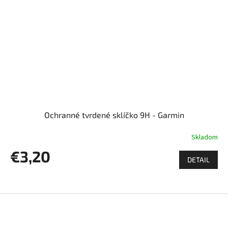
Ochranné tvrdené sklíčko 9H - Garmin
Skladom
€3,20
DETAIL
Z
á
p