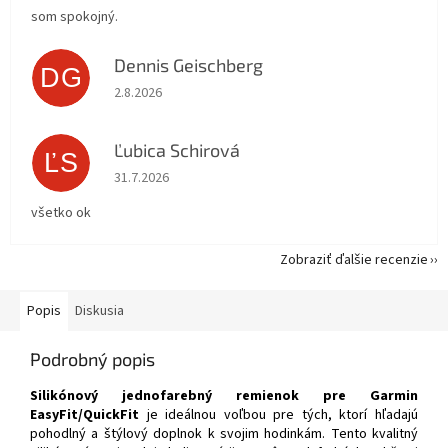
som spokojný.
Dennis Geischberg
DG
Hodnotenie obchodu je 5 z 5 hviezdičiek.
2.8.2026
Ľubica Schirová
ĽS
Hodnotenie obchodu je 5 z 5 hviezdičiek.
31.7.2026
všetko ok
Zobraziť ďalšie recenzie
Popis
Diskusia
Podrobný popis
Silikónový jednofarebný remienok pre Garmin
EasyFit/QuickFit
je ideálnou voľbou pre tých, ktorí hľadajú
pohodlný a štýlový doplnok k svojim hodinkám. Tento kvalitný