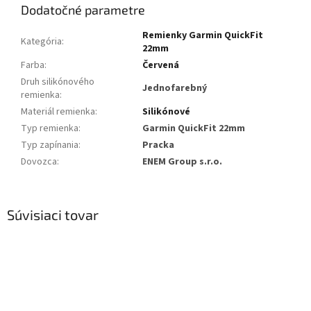
Dodatočné parametre
Remienky Garmin QuickFit
Kategória
:
22mm
Farba
:
Červená
Druh silikónového
Jednofarebný
remienka
:
Materiál remienka
:
Silikónové
Typ remienka
:
Garmin QuickFit 22mm
Typ zapínania
:
Pracka
Dovozca
:
ENEM Group s.r.o.
Súvisiaci tovar