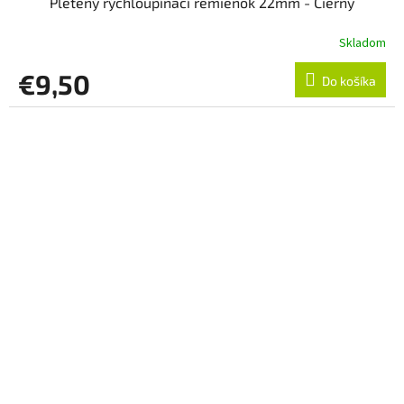
Pletený rýchloupínací remienok 22mm - Čierny
Skladom
€9,50
Do košíka