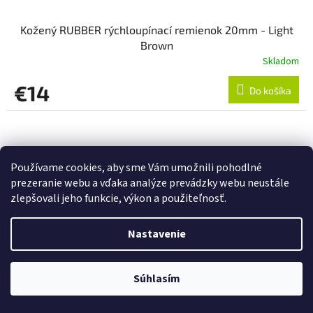
Kožený RUBBER rýchloupínací remienok 20mm - Light
Brown
Skladom
€14
Do košíka
Používame cookies, aby sme Vám umožnili pohodlné
prezeranie webu a vďaka analýze prevádzky webu neustále
zlepšovali jeho funkcie, výkon a použiteľnosť.
Nastavenie
Súhlasím