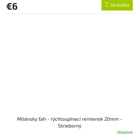
€6
Do košíka
Milánsky ťah - rýchloupínací remienok 20mm -
Strieborný
Skladom