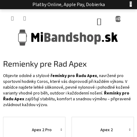
Prejsť
Platby Online, Apple Pay, Dobierka
na
obsah
NÁKUPNÝ
KOŠÍK
Remienky pre Rad Apex
Objevte odolné a stylové
řemínky pro Řadu Apex
, navržené pro
sportovní hodinky Coros, které vás doprovodí při každém výkonu. V
nabídce najdete lehké silikonové, pevné nylonové i pohodlné kožené
varianty vhodné pro běh, outdoor i každodenní nošení.
Řemínky pro
Řadu Apex
zajišťují stabilitu, komfort a snadnou výměnu – připravené
zvládnout každou výzvu.
Apex 2 Pro
Apex 2