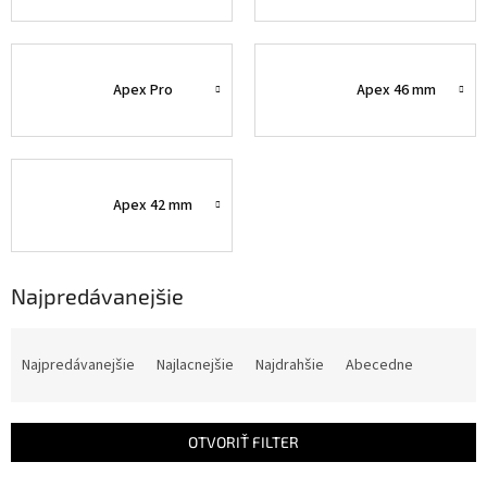
Apex Pro
Apex 46 mm
Apex 42 mm
Najpredávanejšie
R
a
Najpredávanejšie
Najlacnejšie
Najdrahšie
Abecedne
d
e
n
OTVORIŤ FILTER
i
e