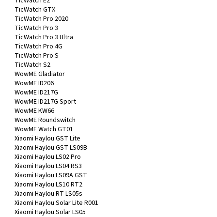
TicWatch E2
TicWatch GTX
TicWatch Pro 2020
TicWatch Pro 3
TicWatch Pro 3 Ultra
TicWatch Pro 4G
TicWatch Pro S
TicWatch S2
WowME Gladiator
WowME ID206
WowME ID217G
WowME ID217G Sport
WowME KW66
WowME Roundswitch
WowME Watch GT01
Xiaomi Haylou GST Lite
Xiaomi Haylou GST LS09B
Xiaomi Haylou LS02 Pro
Xiaomi Haylou LS04 RS3
Xiaomi Haylou LS09A GST
Xiaomi Haylou LS10 RT2
Xiaomi Haylou RT LS05s
Xiaomi Haylou Solar Lite R001
Xiaomi Haylou Solar LS05