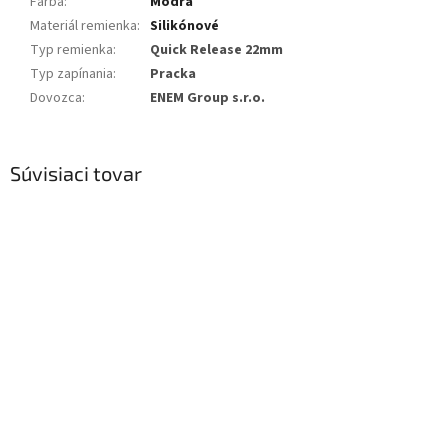
Farba
:
Modrá
Materiál remienka
:
Silikónové
Typ remienka
:
Quick Release 22mm
Typ zapínania
:
Pracka
Dovozca
:
ENEM Group s.r.o.
Súvisiaci tovar