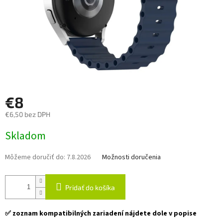
€8
€6,50 bez DPH
Jednotková
Skladom
cena:
Môžeme doručiť do:
7.8.2026
Možnosti doručenia
Pridať do košíka
✅ zoznam kompatibilných zariadení nájdete dole v popise