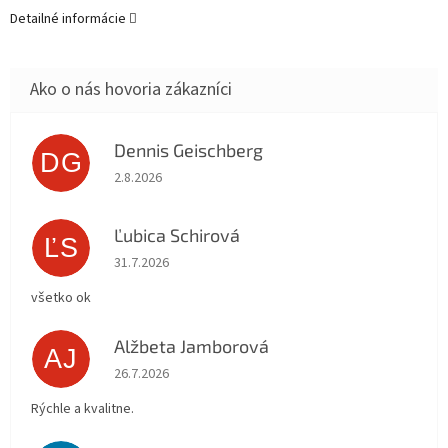
Detailné informácie
Dennis Geischberg
DG
Hodnotenie obchodu je 5 z 5 hviezdičiek.
2.8.2026
Ľubica Schirová
ĽS
Hodnotenie obchodu je 5 z 5 hviezdičiek.
31.7.2026
všetko ok
Alžbeta Jamborová
AJ
Hodnotenie obchodu je 5 z 5 hviezdičiek.
26.7.2026
Rýchle a kvalitne.