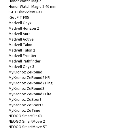
Honor Watch Magic
Honor Watch Magic 2 46 mm
iGET Blackview GX1
iGet FIT F85
Madvell Onyx
Madvell Horizon 2
Madvell Aura
Madvell Active
Madvell Talon
Madvell Talon 2
Madvell Frontier
Madvell Pathfinder
Madvell Onyx 3
MyKronoz ZeRound
MyKronoz ZeRound2 HR
MyKronoz ZeRound2 Ping
MyKronoz ZeRound3
MyKronoz ZeRound3 Lite
MyKronoz ZeSport
MyKronoz ZeSport2
MyKronoz ZeTime
NEOGO SmartFit X3
NEOGO SmartMove 2
NEOGO SmartMove 5T