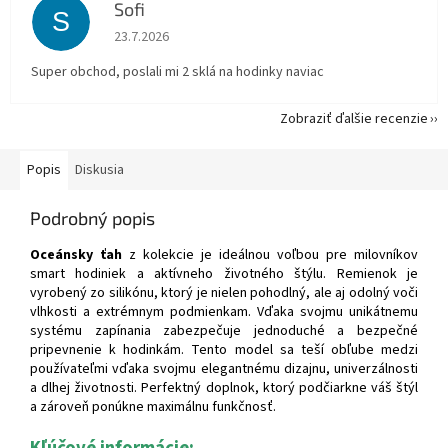
Sofi
S
Hodnotenie obchodu je 5 z 5 hviezdičiek.
23.7.2026
Super obchod, poslali mi 2 sklá na hodinky naviac
Zobraziť ďalšie recenzie
Popis
Diskusia
Podrobný popis
Oceánsky ťah
z kolekcie je ideálnou voľbou pre milovníkov
smart hodiniek a aktívneho životného štýlu. Remienok je
vyrobený zo silikónu, ktorý je nielen pohodlný, ale aj odolný voči
vlhkosti a extrémnym podmienkam. Vďaka svojmu unikátnemu
systému zapínania zabezpečuje jednoduché a bezpečné
pripevnenie k hodinkám. Tento model sa teší obľube medzi
používateľmi vďaka svojmu elegantnému dizajnu, univerzálnosti
a dlhej životnosti. Perfektný doplnok, ktorý podčiarkne váš štýl
a zároveň ponúkne maximálnu funkčnosť.