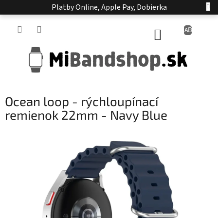
Prejsť
Platby Online, Apple Pay, Dobierka
na
obsah
NÁKUPNÝ
KOŠÍK
Ocean loop - rýchloupínací
remienok 22mm - Navy Blue