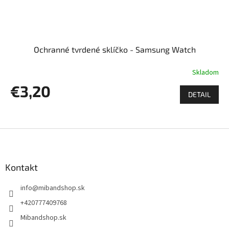
Ochranné tvrdené sklíčko - Samsung Watch
Skladom
€3,20
DETAIL
Z
á
p
ä
Kontakt
t
info
@
mibandshop.sk
i
e
+420777409768
Mibandshop.sk