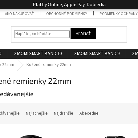
Platby Online, Apple Pay, Dobierka
AKO NAKUPOVAŤ
OBCHODNÉ PODMIENKY
PODMIENKY OCHRANY
HĽADAŤ
O
XIAOMI SMART BAND 10
XIAOMI SMART BAND 9
XI
y 22 mm
Kožené remienky 22mm
ené remienky 22mm
edávanejšie
dávanejšie
Najlacnejšie
Najdrahšie
Abecedne