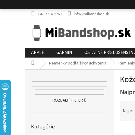
Prejsť
na
obsah
+420777409768
info@mibandshop.sk
APPLE
GARMIN
OSTATNÉ PRÍSLUŠENSTV
Domov
Remienky podľa šírky uchytenia
Remienk
B
Kož
o
č
Najpr
n
ý
ROZBALIŤ FILTER
R
p
a
Najpre
a
d
n
Preskočiť
e
e
Kategórie
kategórie
V
n
l