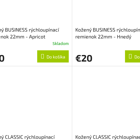
ý BUSINESS rýchloupínací
Kožený BUSINESS rýchloupín
enok 22mm - Apricot
remienok 22mm - Hnedý
Skladom
0
€20
Do košíka
Do
ý CLASSIC rýchloupínací
Kožený CLASSIC rýchloupína