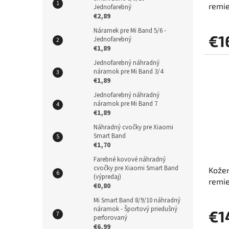
remi
Jednofarebný
€2,89
Náramek pre Mi Band 5/6 -
€1
Jednofarebný
€1,89
Jednofarebný náhradný
náramok pre Mi Band 3/4
€1,89
Jednofarebný náhradný
náramok pre Mi Band 7
€1,89
Náhradný cvočky pre Xiaomi
Smart Band
€1,70
Farebné kovové náhradný
cvočky pre Xiaomi Smart Band
Kože
(výpredaj)
remi
€0,80
Mi Smart Band 8/9/10 náhradný
náramok - Športový priedušný
€1
perforovaný
€6,99