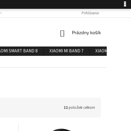
 OSOBNÝCH ÚDAJOV
DOPRAVA A PLATBA
Prihlásenie
REKLAMÁCIA A VRÁTENIE 
NÁKUPNÝ
Prázdny košík
KOŠÍK
AOMI SMART BAND 8
XIAOMI MI BAND 7
XIAOMI MI BAND 6
12
položiek celkom