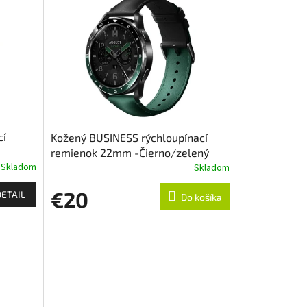
cí
Kožený BUSINESS rýchloupínací
remienok 22mm -Čierno/zelený
Skladom
Skladom
€20
DETAIL
Do košíka