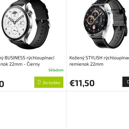
ý BUSINESS rýchloupínací
Kožený STYLISH rýchloupína
enok 22mm - Čierny
remienok 22mm
Skladom
€11,50
0
Do košíka