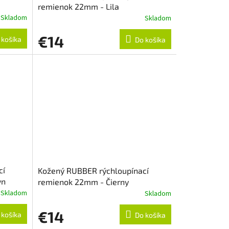
remienok 22mm - Lila
Skladom
Skladom
€14
 košíka
Do košíka
cí
Kožený RUBBER rýchloupínací
wn
remienok 22mm - Čierny
Skladom
Skladom
€14
 košíka
Do košíka