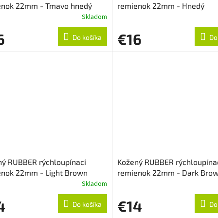
enok 22mm - Tmavo hnedý
remienok 22mm - Hnedý
Skladom
6
€16
Do košíka
Do
ný RUBBER rýchloupínací
Kožený RUBBER rýchloupína
enok 22mm - Light Brown
remienok 22mm - Dark Bro
Skladom
4
€14
Do košíka
Do