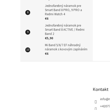
Jednofarebný náramok pre
Smart Band 8 PRO, 9 PRO a
Redmi Watch 4
€6
Jednofarebný náramok pre
Smart Band 8 ACTIVE / Redmi
Band 2
€5,90
Mi Band 5/6/7 EF náhradný
náramok s kovovým zapínáním
€6
Z
á
p
ä
t
Kontakt
i
e
info
@
+4207