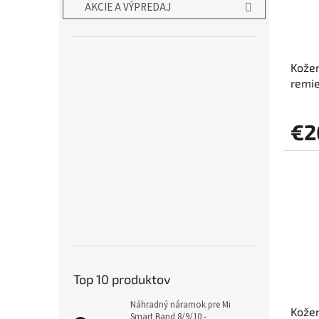
AKCIE A VÝPREDAJ
Kožen
remi
€2
Top 10 produktov
Náhradný náramok pre Mi
Kožen
Smart Band 8/9/10 -