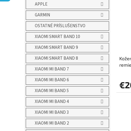
ý
i
APPLE
p
e
i
p
GARMIN
s
r
OSTATNÉ PRÍSLUŠENSTVO
p
o
r
d
XIAOMI SMART BAND 10
o
u
d
k
XIAOMI SMART BAND 9
u
t
XIAOMI SMART BAND 8
Kožen
k
o
remi
t
v
XIAOMI MI BAND 7
o
v
XIAOMI MI BAND 6
€2
XIAOMI MI BAND 5
XIAOMI MI BAND 4
XIAOMI MI BAND 3
XIAOMI MI BAND 2