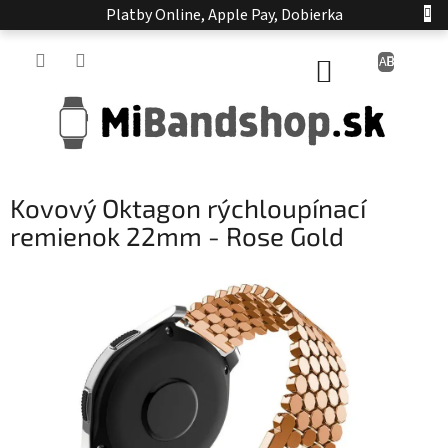
Prejsť
Platby Online, Apple Pay, Dobierka
na
obsah
NÁKUPNÝ
KOŠÍK
Kovový Oktagon rýchloupínací
remienok 22mm - Rose Gold