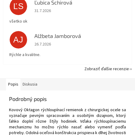
Ľubica Schirová
ĽS
Hodnotenie obchodu je 5 z 5 hviezdičiek.
31.7.2026
všetko ok
Alžbeta Jamborová
AJ
Hodnotenie obchodu je 5 z 5 hviezdičiek.
26.7.2026
Rýchle a kvalitne.
Zobraziť ďalšie recenzie
Popis
Diskusia
Podrobný popis
Kovový Oktagon rýchloupínací remienok z chirurgickej ocele sa
vyznačuje pevným spracovaním a osobitým dizajnom, ktorý
ľahko doplní rôzne štýly hodiniek. Vďaka rýchloupínaciemu
mechanizmu ho možno rýchlo nasať alebo vymeniť podľa
potreby. Odolná oceľová konštrukcia prispieva k dlhej životnosti