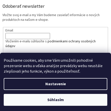
Odoberať newsletter
Vložte svoj e-mail a my Vám budeme zasielať informácie o nových
produktoch na našom e-shope.
Email
Vložením e-mailu súhlasíte s
podmienkami ochrany osobných
údajov
PRIHLÁSIŤ SA
Používame cookies, aby sme Vám umožnili pohodlné
prezeranie webu a vďaka analýze prevádzky webu neustále
zlepšovali jeho funkcie, výkon a použiteľnosť.
Nastavenie
Vytvoril Shoptet
Copyright 2026
mibandshop.sk
. Všetky práva vyhradené.
Súhlasím