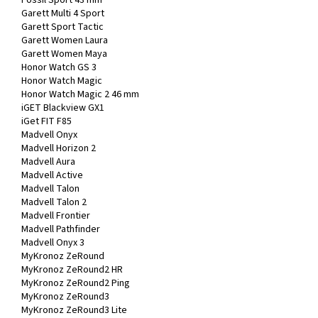
Garett Multi 4 Sport
Garett Sport Tactic
Garett Women Laura
Garett Women Maya
Honor Watch GS 3
Honor Watch Magic
Honor Watch Magic 2 46 mm
iGET Blackview GX1
iGet FIT F85
Madvell Onyx
Madvell Horizon 2
Madvell Aura
Madvell Active
Madvell Talon
Madvell Talon 2
Madvell Frontier
Madvell Pathfinder
Madvell Onyx 3
MyKronoz ZeRound
MyKronoz ZeRound2 HR
MyKronoz ZeRound2 Ping
MyKronoz ZeRound3
MyKronoz ZeRound3 Lite