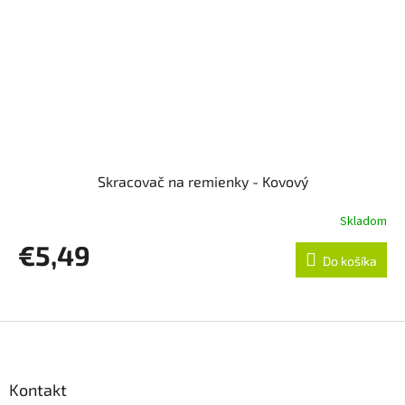
Skracovač na remienky - Kovový
Skladom
€5,49
Do košíka
Z
á
p
ä
Kontakt