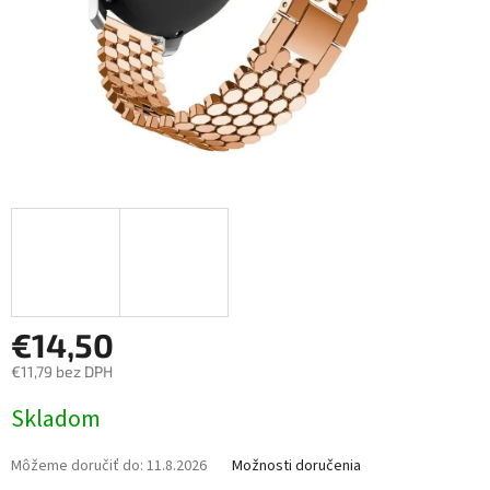
€14,50
€11,79 bez DPH
Jednotková
Skladom
cena:
Môžeme doručiť do:
11.8.2026
Možnosti doručenia