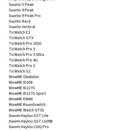
Suunto 5 Peak
Suunto 9 Peak
Suunto 9 Peak Pro
Suunto Race
Suunto Vertical
TicWatch E2
TicWatch GTX
TicWatch Pro 2020
TicWatch Pro 3
TicWatch Pro 3 Ultra
TicWatch Pro 4G
TicWatch Pro S
TicWatch S2
WowME Gladiator
WowME ID206
WowME ID217G
WowME ID217G Sport
WowME KW66
WowME Roundswitch
WowME Watch GT01
Xiaomi Haylou GST Lite
Xiaomi Haylou GST LS09B
Xiaomi Haylou LS02 Pro