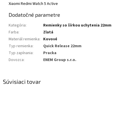
Xiaomi Redmi Watch 5 Active
Dodatočné parametre
Kategória
:
Remienky so šírkou uchytenia 22mm
Farba
:
Zlatá
Materiál remienka
:
Kovové
Typ remienka
:
Quick Release 22mm
Typ zapínania
:
Pracka
Dovozca
:
ENEM Group s.r.o.
Súvisiaci tovar