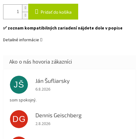
Pridať do košíka
✅ zoznam kompatibilných zariadení nájdete dole v popise
Detailné informácie
Ján Šufliarsky
JŠ
Hodnotenie obchodu je 5 z 5 hviezdičiek.
6.8.2026
som spokojný.
Dennis Geischberg
DG
Hodnotenie obchodu je 5 z 5 hviezdičiek.
2.8.2026