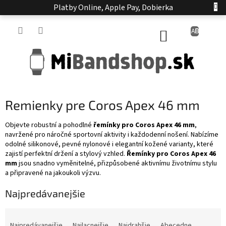
Prejsť
Platby Online, Apple Pay, Dobierka
na
obsah
NÁKUPNÝ
KOŠÍK
Remienky pre Coros Apex 46 mm
Objevte robustní a pohodlné
řemínky pro Coros Apex 46 mm
,
navržené pro náročné sportovní aktivity i každodenní nošení. Nabízíme
odolné silikonové, pevné nylonové i elegantní kožené varianty, které
zajistí perfektní držení a stylový vzhled.
Řemínky pro Coros Apex 46
mm
jsou snadno vyměnitelné, přizpůsobené aktivnímu životnímu stylu
a připravené na jakoukoli výzvu.
Najpredávanejšie
R
a
Najpredávanejšie
Najlacnejšie
Najdrahšie
Abecedne