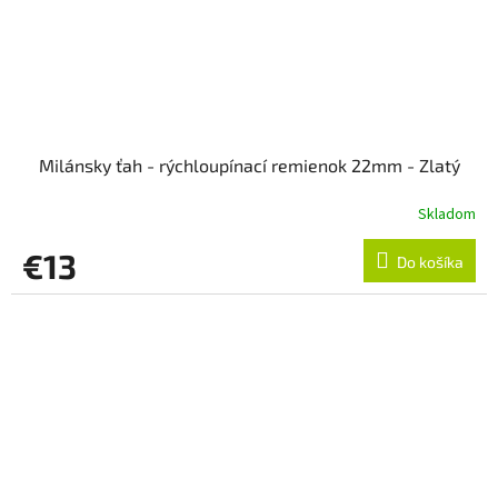
Milánsky ťah - rýchloupínací remienok 22mm - Zlatý
Skladom
€13
Do košíka