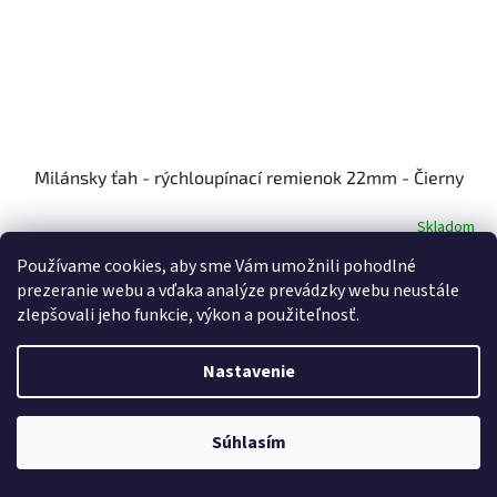
Milánsky ťah - rýchloupínací remienok 22mm - Čierny
Skladom
Používame cookies, aby sme Vám umožnili pohodlné
€13
Do košíka
prezeranie webu a vďaka analýze prevádzky webu neustále
zlepšovali jeho funkcie, výkon a použiteľnosť.
Nastavenie
Súhlasím