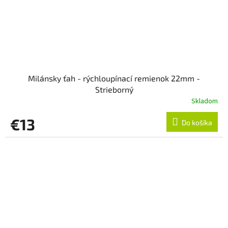
Milánsky ťah - rýchloupínací remienok 22mm -
Strieborný
Skladom
€13
Do košíka