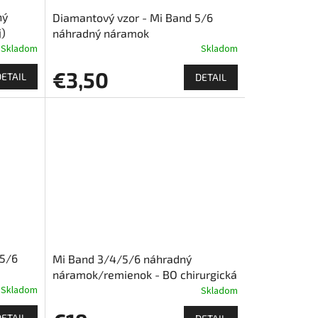
ný
Diamantový vzor - Mi Band 5/6
j)
náhradný náramok
Skladom
Skladom
€3,50
DETAIL
DETAIL
/5/6
Mi Band 3/4/5/6 náhradný
náramok/remienok - BO chirurgická
Skladom
ocel
Skladom
DETAIL