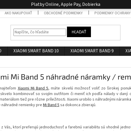
Platby Online, Apple Pay, Dobierka
AKO NAKUPOVAŤ
OBCHODNÉ PODMIENKY
PODMIENKY OCHRANY
HĽADAŤ
O
XIAOMI SMART BAND 10
XIAOMI SMART BAND 9
XI
omi Mi Band 5 náhradné náramky / rem
majiteľom
Xiaomi Mi Band 5
, máte skvelú možnosť voliť zo širokej pon
skvelo kombinovať so svojím outfitom či meniť ich podľa nálady v daný de
ateriálom tiež pre rôzne príležitosti. Xiaomi urobilo s náhradnými náramkam
é náhradné remienky pre
Mi Band 5
sa dokonca zbierajú.
 z Vás, ktorí preferujú jednoduchosť a farebnú variabilitu sú vhodné jedno