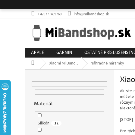
Prejsť
na
obsah
+420777409768
info@mibandshop.sk
APPLE
GARMIN
OSTATNÉ PRÍSLUŠENSTV
Domov
Xiaomi Mi Band 5
Náhradné náramky
B
Xia
o
č
Ak ste 
n
môžete 
ý
rôznym m
Materiál
p
Niektor
a
n
[STOP]
Silikón
12
e
Pre tých
l