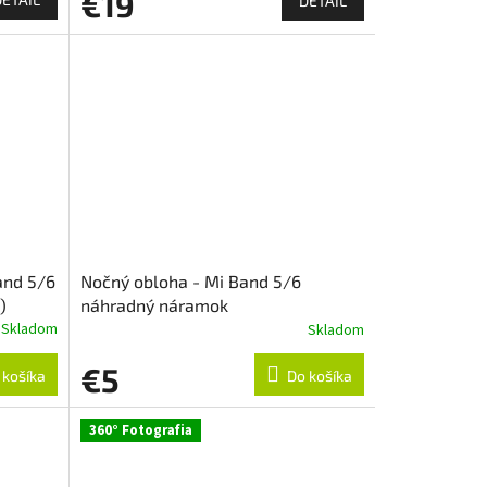
€19
DETAIL
and 5/6
Nočný obloha - Mi Band 5/6
)
náhradný náramok
Skladom
Skladom
€5
 košíka
Do košíka
360° Fotografia