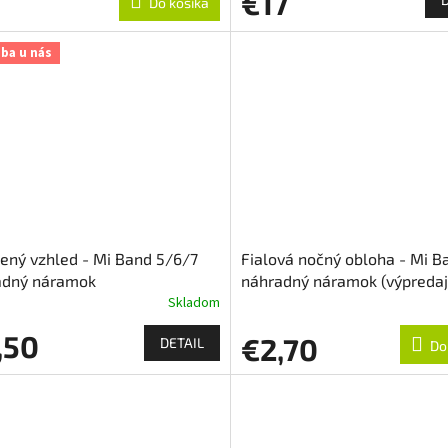
€17
Do košíka
iba u nás
ený vzhled - Mi Band 5/6/7
Fialová nočný obloha - Mi B
adný náramok
náhradný náramok (výpredaj
Skladom
,50
€2,70
DETAIL
Do