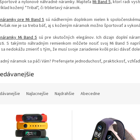
športové a nylonové náhradné náramky. Majiteľa
Mi Band 5
, ktorí radi vy
íklad kožený "Tribal", či trblietavý náramok.
náramky pre Mi Band 5
sú nádherným doplnkom nielen k spoločenskému
Avšak nie je sa treba báť, aj s koženým náramok možno športovať a vykonáva
náramky Mi Band 5
sú pre skutočných elegánov. Ich dizajn doplní nár
sti. S takýmto náhradným remienkom môžete nosiť svoj Mi Band 5 naprík
a sa nedokážu zmieriť s tým, že musí svoje zariadenie kvôli práci dávať d
adný náramok sa páči Vám? Preferujete jednoduchosť, praktickosť, vzhľad
edávanejšie
dávanejšie
Najlacnejšie
Najdrahšie
Abecedne