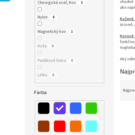
vhodné 
Chirurgická oceľ, Kov
3
ako napr
Nylon
4
Kožené 
úroveň. 
Magnetický kov
1
Kovové 
funkčno
Koža
0
majiteli
Aký náhr
Padáková šnúra
0
Najpr
Látka
0
R
a
Najpre
Farba
d
e
V
n
ý
i
p
e
i
p