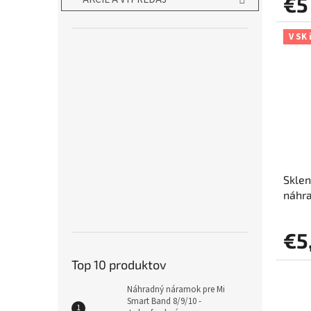
€5
V SK 
Sklen
náhr
€5
Top 10 produktov
Náhradný náramok pre Mi
Smart Band 8/9/10 -