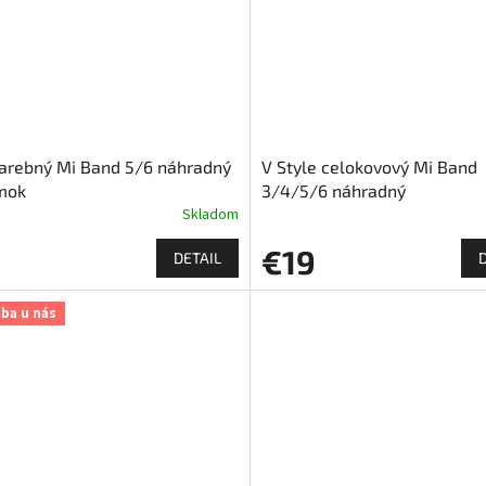
arebný Mi Band 5/6 náhradný
V Style celokovový Mi Band
mok
3/4/5/6 náhradný
náramok/remienok (chirurgi
Skladom
ocel)
€19
DETAIL
iba u nás