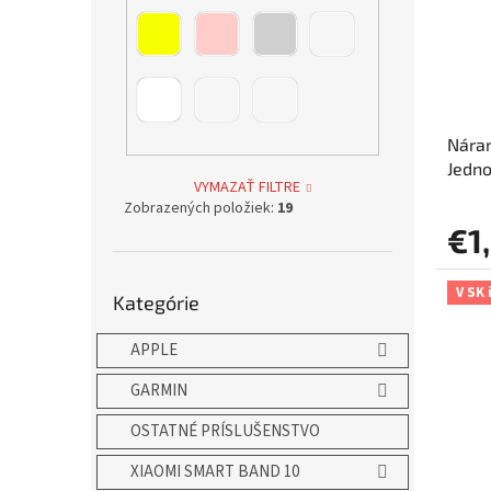
s
r
p
o
r
d
o
u
d
k
u
t
Náram
k
o
Jedn
t
v
VYMAZAŤ FILTRE
o
Zobrazených položiek:
19
v
€1
Preskočiť
V SK 
Kategórie
kategórie
APPLE
GARMIN
OSTATNÉ PRÍSLUŠENSTVO
XIAOMI SMART BAND 10