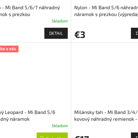
 - Mi Band 5/6/7 náhradný
Nylon - Mi Band 5/6 náhrad
mok s prezkou
náramok s prezkou (výpreda
Skladom
€3
DETAIL
iba u nás
ý Leopard - Mi Band 5/6
Milánsky ťah - Mi Band 3/4
adný náramok
kovový náhradný remienok -
Magnetický
Skladom