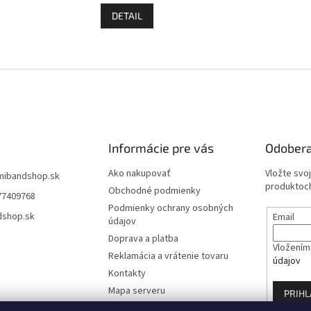
DETAIL
O
v
l
á
d
a
c
i
Informácie pre vás
Odobera
e
p
Ako nakupovať
Vložte svo
mibandshop.sk
r
produktoch
Obchodné podmienky
77409768
v
Podmienky ochrany osobných
k
dshop.sk
Email
údajov
y
v
Doprava a platba
Vložením 
ý
Reklamácia a vrátenie tovaru
údajov
p
Kontakty
i
s
Mapa serveru
PRIHL
u
Blog