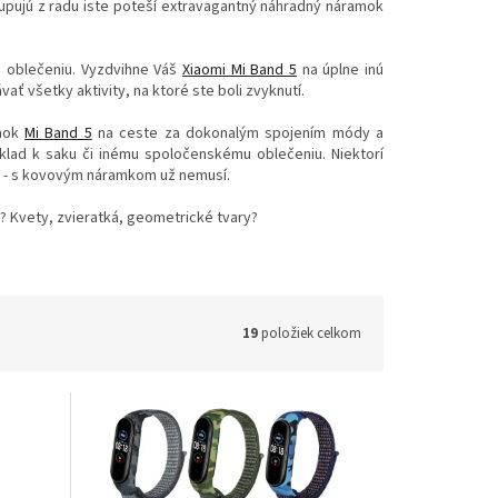
stupujú z radu iste poteší extravagantný náhradný náramok
 oblečeniu. Vyzdvihne Váš
Xiaomi Mi Band 5
na úplne inú
ť všetky aktivity, na ktoré ste boli zvyknutí.
amok
Mi Band 5
na ceste za dokonalým spojením módy a
lad k saku či inému spoločenskému oblečeniu. Niektorí
ole - s kovovým náramkom už nemusí.
? Kvety, zvieratká, geometrické tvary?
19
položiek celkom