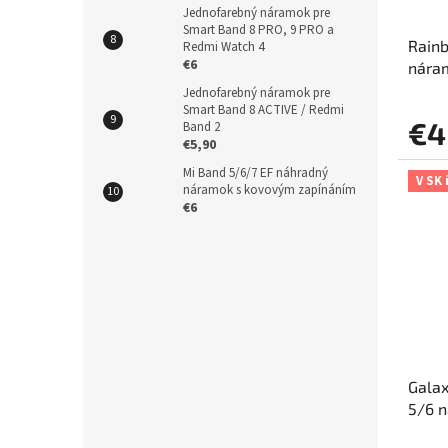
Jednofarebný náramok pre
Smart Band 8 PRO, 9 PRO a
Rainb
Redmi Watch 4
€6
nára
Jednofarebný náramok pre
Smart Band 8 ACTIVE / Redmi
€4
Band 2
€5,90
Mi Band 5/6/7 EF náhradný
V SK 
náramok s kovovým zapínáním
€6
Galax
5/6 