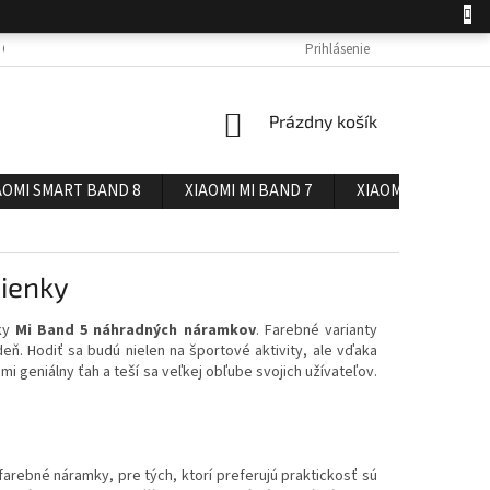
 OSOBNÝCH ÚDAJOV
DOPRAVA A PLATBA
Prihlásenie
REKLAMÁCIA A VRÁTENIE 
NÁKUPNÝ
Prázdny košík
KOŠÍK
AOMI SMART BAND 8
XIAOMI MI BAND 7
XIAOMI MI BAND 6
ienky
uky
Mi Band 5 náhradných náramkov
. Farebné varianty
ň. Hodiť sa budú nielen na športové aktivity, ale vďaka
i geniálny ťah a teší sa veľkej obľube svojich užívateľov.
farebné náramky, pre tých, ktorí preferujú praktickosť sú