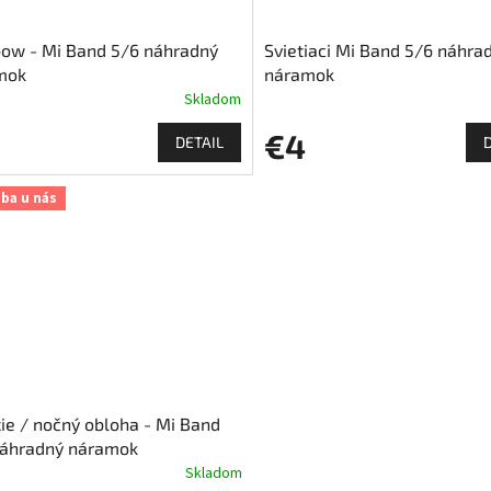
ow - Mi Band 5/6 náhradný
Svietiaci Mi Band 5/6 náhra
mok
náramok
Skladom
€4
DETAIL
iba u nás
ie / nočný obloha - Mi Band
náhradný náramok
Skladom