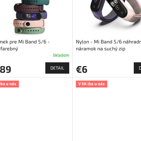
ek pre Mi Band 5/6 -
Nylon - Mi Band 5/6 náhrad
ofarebný
náramok na suchý zip
Skladom
,89
€6
DETAIL
iba u nás
V SK iba u nás