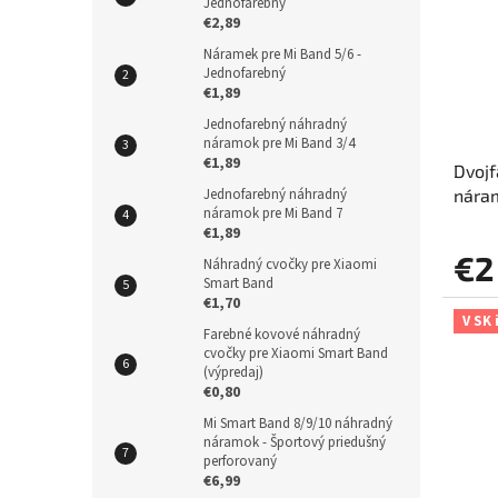
Jednofarebný
€2,89
Náramek pre Mi Band 5/6 -
Jednofarebný
€1,89
Jednofarebný náhradný
náramok pre Mi Band 3/4
€1,89
Dvojf
nára
Jednofarebný náhradný
náramok pre Mi Band 7
€1,89
€2
Náhradný cvočky pre Xiaomi
Smart Band
€1,70
V SK 
Farebné kovové náhradný
cvočky pre Xiaomi Smart Band
(výpredaj)
€0,80
Mi Smart Band 8/9/10 náhradný
náramok - Športový priedušný
perforovaný
€6,99