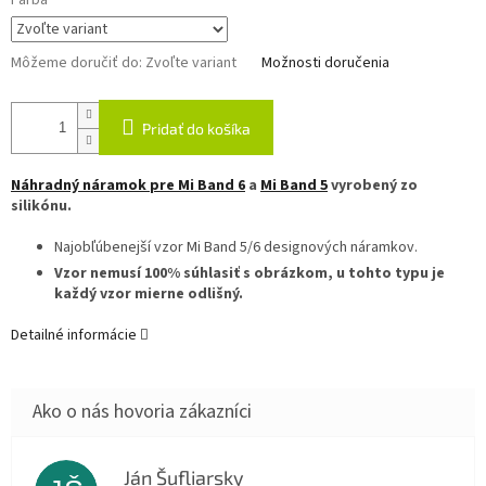
Farba
Môžeme doručiť do:
Zvoľte variant
Možnosti doručenia
Pridať do košíka
Náhradný náramok pre Mi Band 6
a
Mi Band 5
vyrobený zo
silikónu.
Najobľúbenejší vzor Mi Band 5/6 designových náramkov.
Vzor nemusí 100% súhlasiť s obrázkom, u tohto typu je
každý vzor mierne odlišný.
Detailné informácie
Ján Šufliarsky