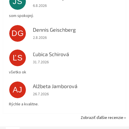
JŠ
Hodnotenie obchodu je 5 z 5 hviezdičiek.
6.8.2026
som spokojný.
Dennis Geischberg
DG
Hodnotenie obchodu je 5 z 5 hviezdičiek.
2.8.2026
Ľubica Schirová
ĽS
Hodnotenie obchodu je 5 z 5 hviezdičiek.
31.7.2026
všetko ok
Alžbeta Jamborová
AJ
Hodnotenie obchodu je 5 z 5 hviezdičiek.
26.7.2026
Rýchle a kvalitne.
Zobraziť ďalšie recenzie