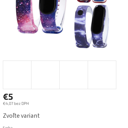
€5
€4,07 bez DPH
Jednotková
Zvoľte variant
cena: