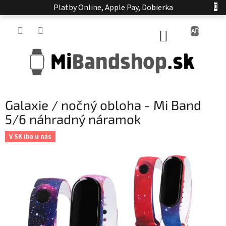
Prejsť
Platby Online, Apple Pay, Dobierka
na
obsah
NÁKUPNÝ
KOŠÍK
Galaxie / nočný obloha - Mi Band
5/6 náhradný náramok
V SK iba u nás