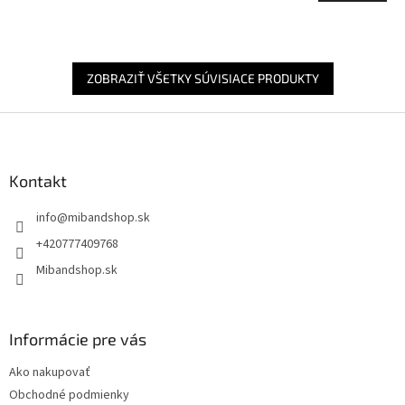
ZOBRAZIŤ VŠETKY SÚVISIACE PRODUKTY
Z
á
p
ä
Kontakt
t
info
@
mibandshop.sk
i
e
+420777409768
Mibandshop.sk
Informácie pre vás
Ako nakupovať
Obchodné podmienky