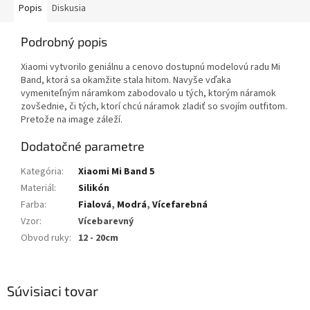
Popis
Diskusia
Podrobný popis
Xiaomi vytvorilo geniálnu a cenovo dostupnú modelovú radu Mi
Band, ktorá sa okamžite stala hitom. Navyše vďaka
vymeniteľným náramkom zabodovalo u tých, ktorým náramok
zovšednie, či tých, ktorí chcú náramok zladiť so svojím outfitom.
Pretože na image záleží.
Dodatočné parametre
Kategória
:
Xiaomi Mi Band 5
Materiál
:
Silikón
Farba
:
Fialová
,
Modrá
,
Vícefarebná
Vzor
:
Vícebarevný
Obvod ruky
:
12 - 20cm
Súvisiaci tovar