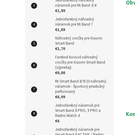
Jednofarebný náhradný
Obv
náramok pre Mi Band 3/4
€1,89
Jednofarebný náhradný
náramok pre Mi Band 7
€1,89
Náhradný cvočky pre Xiaomi
Smart Band
€1,70
Farebné kovové náhradný
cvočky pre Xiaomi Smart Band
(výpredaj)
€0,80
Mi Smart Band 8/9/10 náhradný
náramok - Športový priedušný
perforovaný
€6,99
Jednofarebný náramok pre
Smart Band 8 PRO, 9 PRO a
Kom
Redmi Watch 4
€6
Jednofarebný náramok pre
Smart Band 8 ACTIVE / Redmi