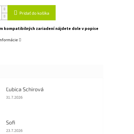
Pridať do košíka
 kompatibilných zariadení nájdete dole v popise
informácie
Ľubica Schirová
Hodnotenie obchodu je 5 z 5 hviezdičiek.
31.7.2026
Sofi
Hodnotenie obchodu je 5 z 5 hviezdičiek.
23.7.2026