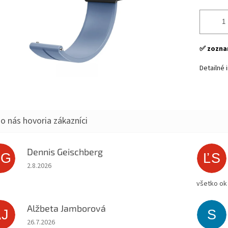
✅ zoznam
Detailné 
Dennis Geischberg
DG
ĽS
Hodnotenie obchodu je 5 z 5 hviezdičiek.
2.8.2026
všetko ok
Alžbeta Jamborová
AJ
S
Hodnotenie obchodu je 5 z 5 hviezdičiek.
26.7.2026