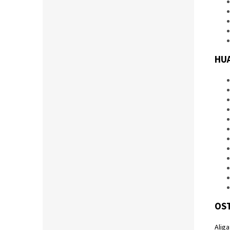
HU
OS
Alig