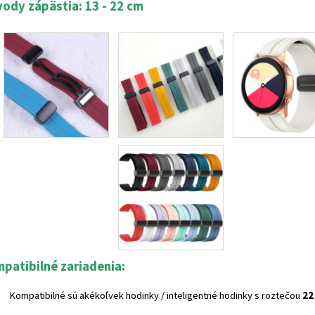
ody zápästia: 13 - 22 cm
patibilné zariadenia:
Kompatibilné sú akékoľvek hodinky / inteligentné hodinky s roztečou
22