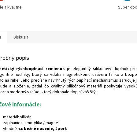
e a kvalitne.
Super obch
s
Diskusia
robný popis
etický rýchloupínací remienok
je elegantný silikónový doplnok pre
ligentné hodinky, ktorý sa vďaka magnetickému uzáveru ľahko a bezp
mo na ruke. Jeho precízne navrhnutý rýchloupínací mechanizmus zaručuje
nutie a zloženie, zatiaľ čo kvalitný silikónový materiál poskytuje vysok
ort a moderný vzhľad, ktorý dokonale doplní váš štýl.
čové informácie:
materiál: silikón
zapínanie na motýlika / magnet
vhodné na:
bežné nosenie, šport