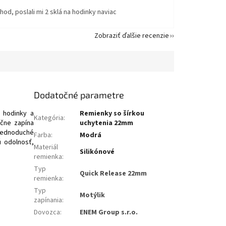
od, poslali mi 2 sklá na hodinky naviac
Zobraziť ďalšie recenzie
Dodatočné parametre
 hodinky a
Remienky so šírkou
Kategória
:
ečne zapína
uchytenia 22mm
 jednoduché
Farba
:
Modrá
ú odolnosť,
Materiál
Silikónové
remienka
:
Typ
Quick Release 22mm
remienka
:
Typ
Motýlik
zapínania
:
Dovozca
:
ENEM Group s.r.o.