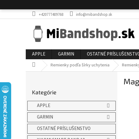
Prejsť
na
obsah
+420777409768
info@mibandshop.sk
APPLE
GARMIN
OSTATNÉ PRÍSLUŠENSTV
Domov
Remienky podľa šírky uchytenia
Remienk
B
Mag
o
Preskočiť
č
Kategórie
kategórie
n
ý
APPLE
p
a
GARMIN
n
OSTATNÉ PRÍSLUŠENSTVO
e
l