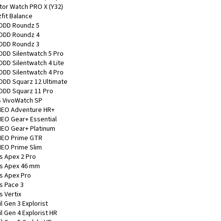
ator Watch PRO X (Y32)
fit Balance
DD Roundz 5
DD Roundz 4
DD Roundz 3
DD Silentwatch 5 Pro
DD Silentwatch 4 Lite
DD Silentwatch 4 Pro
DD Squarz 12 Ultimate
DD Squarz 11 Pro
 VivoWatch SP
EO Adventure HR+
EO Gear+ Essential
EO Gear+ Platinum
EO Prime GTR
EO Prime Slim
s Apex 2 Pro
s Apex 46 mm
s Apex Pro
s Pace 3
s Vertix
l Gen 3 Explorist
l Gen 4 Explorist HR