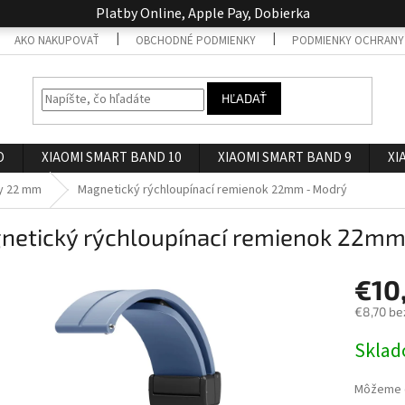
Platby Online, Apple Pay, Dobierka
AKO NAKUPOVAŤ
OBCHODNÉ PODMIENKY
PODMIENKY OCHRANY
HĽADAŤ
O
XIAOMI SMART BAND 10
XIAOMI SMART BAND 9
XI
y 22 mm
Magnetický rýchloupínací remienok 22mm - Modrý
netický rýchloupínací remienok 22mm
€10
€8,70 be
Jednotk
Skla
cena:
Môžeme d