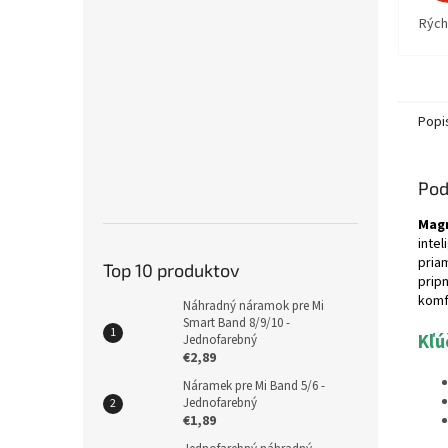
Rýchl
Popi
Pod
Magn
inte
pria
Top 10 produktov
prip
komf
Náhradný náramok pre Mi
Smart Band 8/9/10 -
Kľú
Jednofarebný
€2,89
Náramek pre Mi Band 5/6 -
Jednofarebný
€1,89