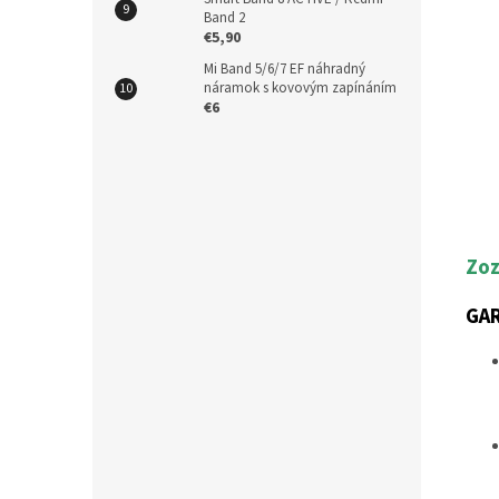
Band 2
€5,90
Mi Band 5/6/7 EF náhradný
náramok s kovovým zapínáním
€6
Zoz
GA