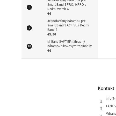
Jednofarebný náramok pre
Smart Band 8 PRO, 9 PRO a
Redmi Watch 4
€6
Jednofarebný náramok pre
Smart Band 8 ACTIVE / Redmi
Band 2
€5,90
Mi Band 5/6/7 EF náhradný
náramok s kovovým zapínáním
€6
Z
á
p
ä
t
Kontakt
i
e
info
@
+4207
Miban