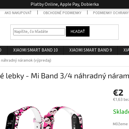
Platby Online, Apple Pay, Dobierka
AKO NAKUPOVAŤ
OBCHODNÉ PODMIENKY
PODMIENKY OCHRANY
HĽADAŤ
O
XIAOMI SMART BAND 10
XIAOMI SMART BAND 9
XI
/4 náhradný náramok (výpredaj)
é lebky - Mi Band 3/4 náhradný náram
€2
€1,63 be
Jednotk
Skla
cena:
Môžeme d