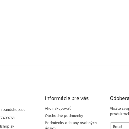
Informácie pre vás
Odobera
Ako nakupovať
Vložte svo
mibandshop.sk
produktoch
Obchodné podmienky
77409768
Podmienky ochrany osobných
dshop.sk
Email
údajov