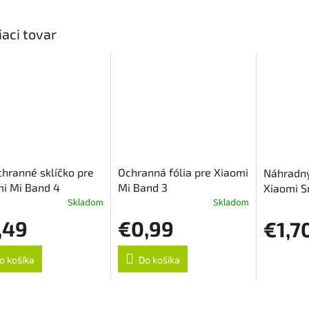
iaci tovar
hranné sklíčko pre
Ochranná fólia pre Xiaomi
Náhradný
i Mi Band 4
Mi Band 3
Xiaomi S
Skladom
Skladom
,49
€0,99
€1,7
o košíka
Do košíka