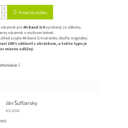
Pridať do košíka
 náramok pre
Mi Band 3/4
vyrobený zo silikónu.
erny náramok s motívom lebiek.
hľad svojho Mi Band 3/4 náramku. Buďte originálny.
usí 100% súhlasiť s obrázkom, u tohto typu je
or mierne odlišný.
informácie
Ján Šufliarsky
Hodnotenie obchodu je 5 z 5 hviezdičiek.
6.8.2026
jný.