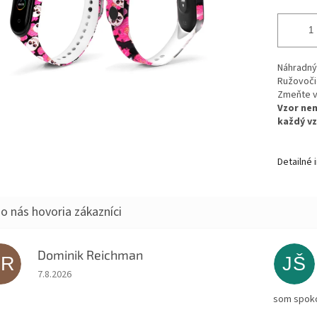
Náhradný
Ružovoči
Zmeňte vz
Vzor nem
každý vz
Detailné 
Dominik Reichman
DR
JŠ
Hodnotenie obchodu je 5 z 5 hviezdičiek.
7.8.2026
som spoko