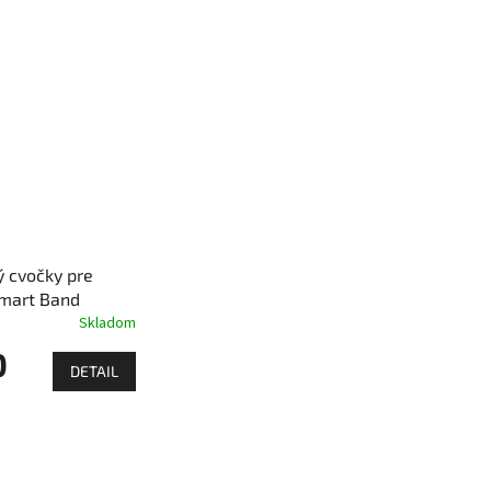
 cvočky pre
mart Band
Skladom
0
DETAIL