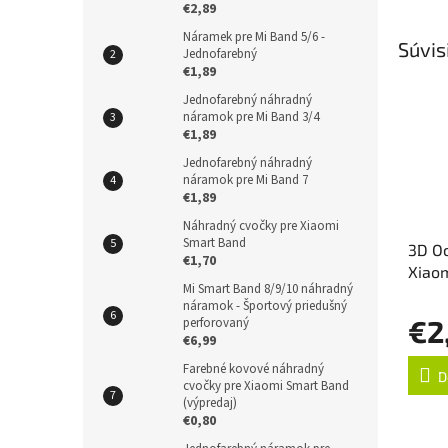
€2,89
Náramek pre Mi Band 5/6 -
Súvis
Jednofarebný
€1,89
Jednofarebný náhradný
náramok pre Mi Band 3/4
€1,89
Jednofarebný náhradný
náramok pre Mi Band 7
€1,89
Náhradný cvočky pre Xiaomi
Smart Band
3D Oc
€1,70
Xiaom
Mi Smart Band 8/9/10 náhradný
náramok - Športový priedušný
€2
perforovaný
€6,99
Farebné kovové náhradný
D
cvočky pre Xiaomi Smart Band
(výpredaj)
€0,80