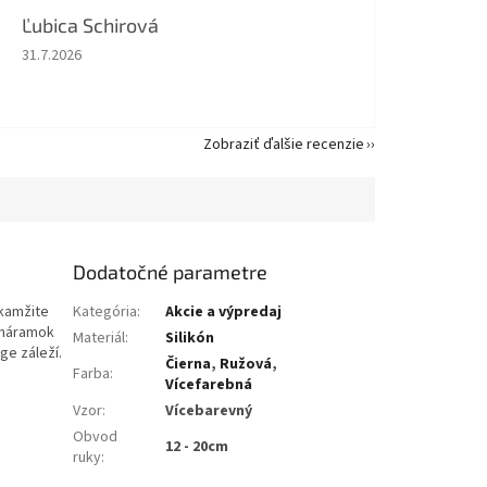
Ľubica Schirová
Hodnotenie obchodu je 5 z 5 hviezdičiek.
31.7.2026
Zobraziť ďalšie recenzie
Dodatočné parametre
okamžite
Kategória
:
Akcie a výpredaj
 náramok
Materiál
:
Silikón
ge záleží.
Čierna
,
Ružová
,
Farba
:
Vícefarebná
Vzor
:
Vícebarevný
Obvod
12 - 20cm
ruky
: