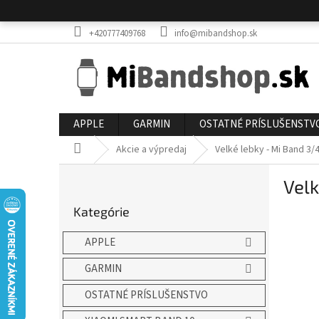
Prejsť
na
obsah
+420777409768
info@mibandshop.sk
APPLE
GARMIN
OSTATNÉ PRÍSLUŠENSTV
Domov
Akcie a výpredaj
Velké lebky - Mi Band 3
B
Velk
o
Preskočiť
č
Kategórie
kategórie
n
ý
APPLE
p
a
GARMIN
n
OSTATNÉ PRÍSLUŠENSTVO
e
l