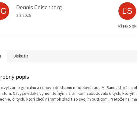
Dennis Geischberg
DG
ĽS
Hodnotenie obchodu je 5 z 5 hviezdičiek.
2.8.2026
všetko ok
s
Diskusia
robný popis
mi vytvorilo geniálnu a cenovo dostupnú modelovú radu Mi Band, ktorá sa 
a hitom. Navyše vďaka vymeniteľným náramkom zabodovalo u tých, ktorým
dnie, či tých, ktorí chcú náramok zladiť so svojím outfitom. Pretože na ima