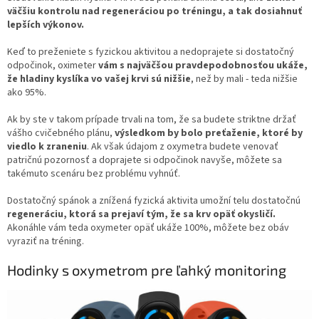
väčšiu kontrolu nad regeneráciou po tréningu, a tak dosiahnuť
lepších výkonov.
Keď to preženiete s fyzickou aktivitou a nedoprajete si dostatočný
odpočinok, oximeter
vám s najväčšou pravdepodobnosťou ukáže,
že hladiny kyslíka vo vašej krvi sú nižšie
, než by mali - teda nižšie
ako 95%.
Ak by ste v takom prípade trvali na tom, že sa budete striktne držať
vášho cvičebného plánu,
výsledkom by bolo preťaženie, ktoré by
viedlo k zraneniu
. Ak však údajom z oxymetra budete venovať
patričnú pozornosť a doprajete si odpočinok navyše, môžete sa
takémuto scenáru bez problému vyhnúť.
Dostatočný spánok a znížená fyzická aktivita umožní telu dostatočnú
regeneráciu, ktorá sa prejaví tým, že sa krv opäť okysličí.
Akonáhle vám teda oxymeter opäť ukáže 100%, môžete bez obáv
vyraziť na tréning.
Hodinky s oxymetrom pre ľahký monitoring