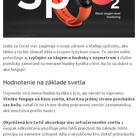
Ľudia sa čoraz viac zaujímajú o svoje zdravie a hľadajú spôsoby, ako
ľahko a rýchlo zbierať dáta o svojom fyzickom stave. To okrem iného
potvrdzuje aj
zvyšujúci sa záujem o hodinky s oxymetrom
a ďalšie
pomôcky zamerané na meranie hladiny kyslíka v krvi. Na čo sú dobré a
ako fungujú?
Hodnotenie na základe svetla
Oxymeter síce meria hladinu kyslíka v krvi, ale nerobí to napriamo.
Všetko funguje na báze svetla, ktoré na jednej strane prechádza
cez kožu
, zatiaľ čo na strane druhej pripravený senzor zaznamenáva,
aké množstvo prešlo naskrz.
Okysličená krv totiž absorbuje viac infračerveného svetla
a
naopak odkysličená umožňuje jeho ľahší priechod. Na základe tohto
princípu sú oximetre schopné dáta o okysličeniu krvi získať jednoducho