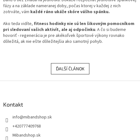
fázy a na základe nameranej doby, počas ktorej v každej z nich
zotrváte, vám
každé ráno ukáže skóre vášho spánku.
Ako teda vidíte,
fitness hodinky nie sú len šikovným pomocníkom
pri sledovaní vašich aktivít, ale aj odpočinku
. A čo si budeme
hovoriť - regenerácia je pre akékoľvek športové výkony rovnako
dôležitá, ak nie ešte dôležitejšia ako samotný pohyb.
ĎALŠÍ ČLÁNOK
Z
á
p
ä
Kontakt
t
info
@
mibandshop.sk
i
e
+420777409768
Mibandshop.sk