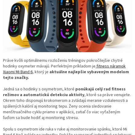
Práve kvôli optimálnemu rozloženiu tréningov pokročilejšie chytré
hodinky oxymeter mávajú. Perfektným príkladom je
fitness náramok
Xiaomi Mi Band 6
, ktorý je
aktuálne najlepšie vybaveným modelom
tejto značky.
Jedná sa o hodinky s oxymetrom, ktoré
ponúkajú celý rad fitness
režimov a automatickú detekciu aktivity
, ktoré sa práve venujete.
Okrem toho disponujú krokomerom a zvládajú meranie vzdialenosti a
spálených kalórií aj monitoring tepu. Ženy ocenia sledovanie
menštruačného cyklu priamo v aplikácii, zatiaľ čo viac vyťaženým
ľuďom sa bude hodiť aj monitoring stresu.
Spolu s oxymetrom ide ruka v ruke aj monitorovanie spánku, ktoré Mi
Band 6 tiež zvláda na jednotku. Dokáže rozpoznať jednotlivé spánkovej