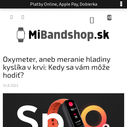
Prejsť
Platby Online, Apple Pay, Dobierka
na
obsah
NÁKUPNÝ
KOŠÍK
Oxymeter, aneb meranie hladiny
kyslíka v krvi: Kedy sa vám môže
hodiť?
31.8.2021