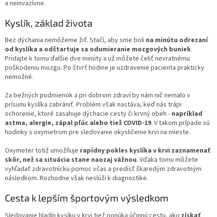
a neinvazívne.
Kyslík, základ života
Bez dýchania nemôžeme žiť. Stačí, aby sme boli
na minútu odrezaní
od kyslíka a odštartuje sa odumieranie mozgových buniek
.
Pridajte k tomu ďalšie dve minúty a už môžete čeliť nevratnému
poškodeniu mozgu. Po štvrť hodine je uzdravenie pacienta prakticky
nemožné.
Za bežných podmienok a pri dobrom zdraví by nám nič nemalo v
prísunu kyslíka zabrániť. Problém však nastáva, keď nás trápi
ochorenie, ktoré zasahuje dýchacie cesty či krvný obeh -
napríklad
astma, alergie, zápal pľúc alebo tiež COVID-19
. V takom prípade sú
hodinky s oxymetrom pre sledovanie okysličenie krvi na mieste.
Oxymeter totiž umožňuje
rapídny pokles kyslíka v krvi zaznamenať
skôr, než sa situácia stane naozaj vážnou
. Vďaka tomu môžete
vyhľadať zdravotnícku pomoc včas a predísť škaredým zdravotným
následkom. Rozhodne však neslúži k diagnostike.
Cesta k lepším športovým výsledkom
Sledovanie hladín kysíku v krvi tiež ponúka účinnú cestu, ako
získať