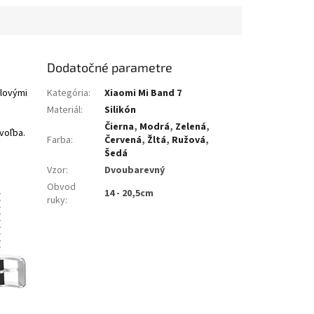
Dodatočné parametre
elovými
Kategória
:
Xiaomi Mi Band 7
Materiál
:
Silikón
Čierna
,
Modrá
,
Zelená
,
voľba.
Farba
:
Červená
,
Žltá
,
Ružová
,
Šedá
Vzor
:
Dvoubarevný
Obvod
14 - 20,5cm
ruky
: