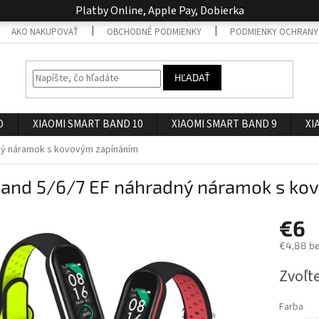
Platby Online, Apple Pay, Dobierka
AKO NAKUPOVAŤ
OBCHODNÉ PODMIENKY
PODMIENKY OCHRANY
HĽADAŤ
O
XIAOMI SMART BAND 10
XIAOMI SMART BAND 9
XI
dný náramok s kovovým zapínáním
Band 5/6/7 EF náhradný náramok s ko
€6
€4,88 b
Jednotk
Zvoľte
cena:
Farba