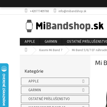
Prejsť
na
obsah
+420777409768
info@mibandshop.sk
APPLE
GARMIN
OSTATNÉ PRÍSLUŠENSTV
Domov
Xiaomi Mi Band 7
Mi Band 5/6/7 EF náhra
B
Mi 
o
Preskočiť
č
Kategórie
kategórie
n
ý
APPLE
p
a
GARMIN
n
OSTATNÉ PRÍSLUŠENSTVO
e
l