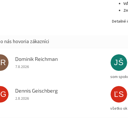
Vď
Zm
Detailné 
Dominik Reichman
DR
JŠ
Hodnotenie obchodu je 5 z 5 hviezdičiek.
7.8.2026
som spoko
Dennis Geischberg
DG
ĽS
Hodnotenie obchodu je 5 z 5 hviezdičiek.
2.8.2026
všetko ok