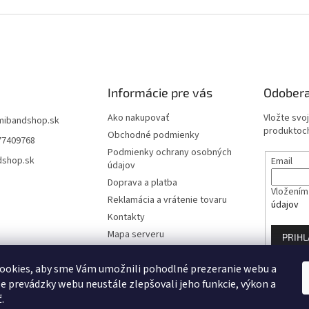
Informácie pre vás
Odobera
Ako nakupovať
Vložte svo
mibandshop.sk
produktoch
Obchodné podmienky
77409768
Podmienky ochrany osobných
dshop.sk
Email
údajov
Doprava a platba
Vložením 
Reklamácia a vrátenie tovaru
údajov
Kontakty
Mapa serveru
PRIHL
Blog
ookies, aby sme Vám umožnili pohodlné prezeranie webu a
Moja objednávka
e prevádzky webu neustále zlepšovali jeho funkcie, výkon a
.