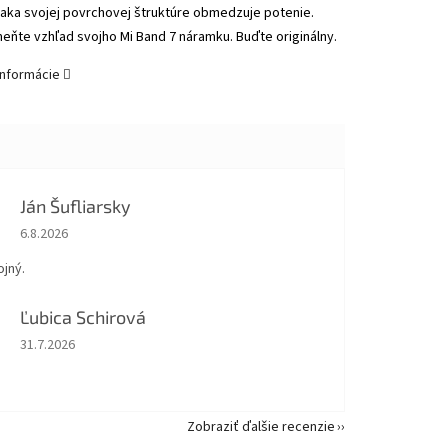
aka svojej povrchovej štruktúre obmedzuje potenie.
eňte vzhľad svojho Mi Band 7 náramku. Buďte originálny.
informácie
Ján Šufliarsky
Hodnotenie obchodu je 5 z 5 hviezdičiek.
6.8.2026
jný.
Ľubica Schirová
Hodnotenie obchodu je 5 z 5 hviezdičiek.
31.7.2026
Zobraziť ďalšie recenzie