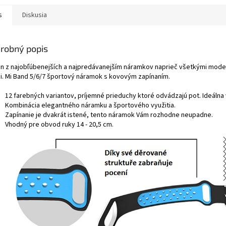
s
Diskusia
robný popis
n z najobľúbenejších a najpredávanejším náramkov naprieč všetkými mod
i. Mi Band 5/6/7 športový náramok s kovovým zapínaním.
12 farebných variantov, príjemné prieduchy ktoré odvádzajú pot. Ideálna 
Kombinácia elegantného náramku a športového využitia.
Zapínanie je dvakrát istené, tento náramok Vám rozhodne neupadne.
Vhodný pre obvod ruky 14 - 20,5 cm.