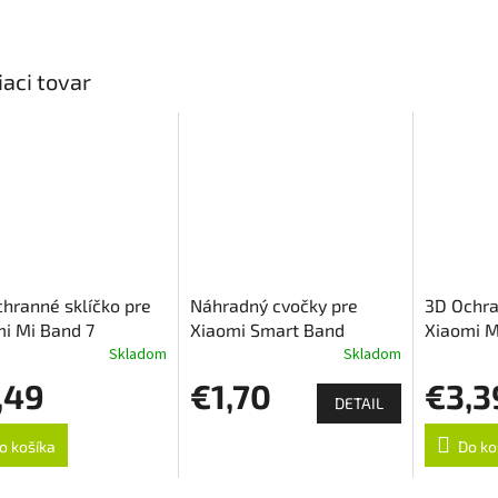
iaci tovar
hranné sklíčko pre
Náhradný cvočky pre
3D Ochra
i Mi Band 7
Xiaomi Smart Band
Xiaomi M
Skladom
Skladom
,49
€1,70
€3,3
DETAIL
o košíka
Do ko