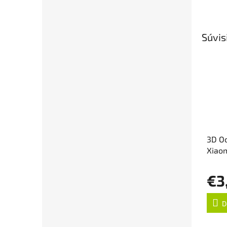
Súvis
3D Oc
Xiaom
€3
D