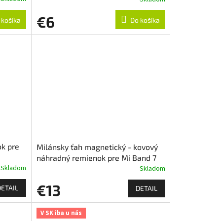
€6
 košíka
Do košíka
k pre
Milánsky ťah magnetický - kovový
náhradný remienok pre Mi Band 7
Skladom
Skladom
€13
DETAIL
DETAIL
V SK iba u nás