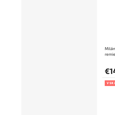
Milán
remie
zapí
€1
V SK 