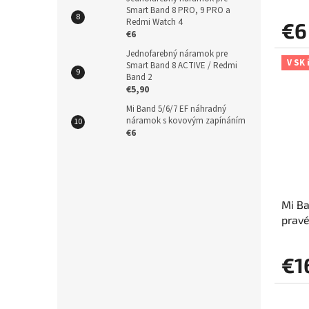
Smart Band 8 PRO, 9 PRO a
Redmi Watch 4
€6
€6
Jednofarebný náramok pre
V SK 
Smart Band 8 ACTIVE / Redmi
Band 2
€5,90
Mi Band 5/6/7 EF náhradný
náramok s kovovým zapínáním
€6
Mi Ba
pravé
€1