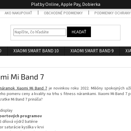
Platby Online, Apple Pay, Dobierka
AKO NAKUPOVAŤ
OBCHODNÉ PODMIENKY
PODMIENKY OCHRANY
HĽADAŤ
O
XIAOMI SMART BAND 10
XIAOMI SMART BAND 9
XI
mi Mi Band 7
 náramok Xiaomi Mi Band 7
je novinkou roku 2022. Milióny spokojných už
eho pomeru ceny a kvality na trhu s fitness náramkami. Xiaomi Mi Band 7 
ratke Mi Band 7 prináša?
 display
športových programov
5 dňová výdrž batérie
or saturácie kyslíka v krvi