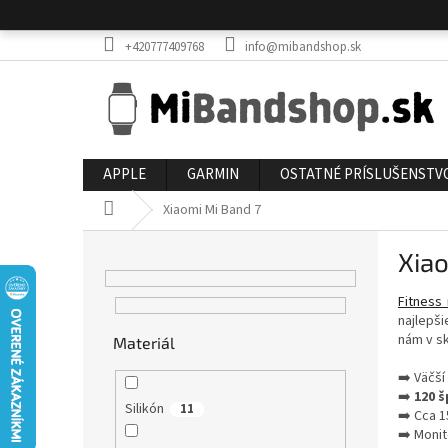
Prejsť
na
obsah
+420777409768
info@mibandshop.sk
APPLE
GARMIN
OSTATNÉ PRÍSLUŠENSTV
Domov
Xiaomi Mi Band 7
B
Xiao
o
č
Fitness
n
najlepši
ý
nám v sk
Materiál
p
a
➡️ Väčší
n
➡️
120 
Silikón
11
e
➡️ Cca 1
➡️ Monit
l