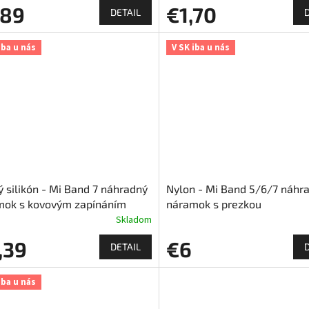
,89
€1,70
DETAIL
iba u nás
V SK iba u nás
 silikón - Mi Band 7 náhradný
Nylon - Mi Band 5/6/7 náhr
mok s kovovým zapínáním
náramok s prezkou
Skladom
,39
€6
DETAIL
iba u nás