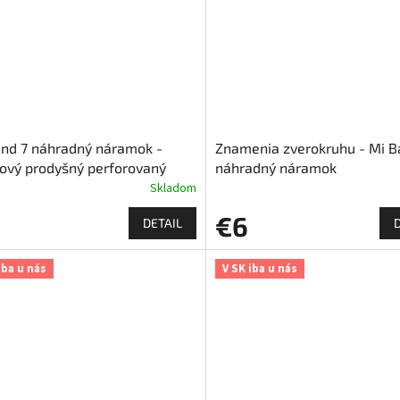
nd 7 náhradný náramok -
Znamenia zverokruhu - Mi B
ový prodyšný perforovaný
náhradný náramok
Skladom
€6
DETAIL
iba u nás
V SK iba u nás