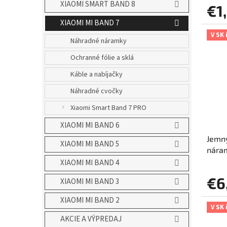
v
XIAOMI SMART BAND 8
€1
XIAOMI MI BAND 7
V SK 
Náhradné náramky
Ochranné fólie a sklá
Káble a nabíjačky
Náhradné cvočky
Xiaomi Smart Band 7 PRO
XIAOMI MI BAND 6
Jemný
XIAOMI MI BAND 5
nára
XIAOMI MI BAND 4
€6
XIAOMI MI BAND 3
XIAOMI MI BAND 2
V SK 
AKCIE A VÝPREDAJ