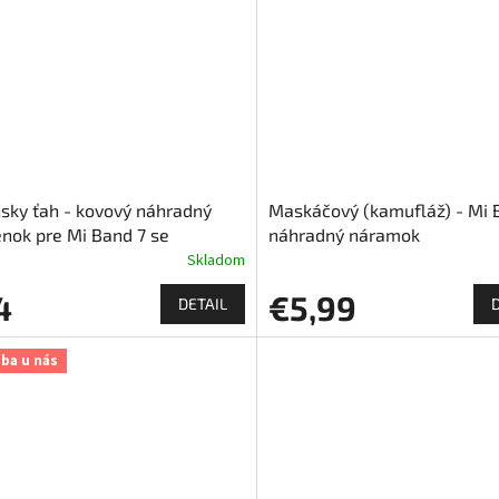
sky ťah - kovový náhradný
Maskáčový (kamufláž) - Mi 
nok pre Mi Band 7 se
náhradný náramok
náním
Skladom
4
€5,99
DETAIL
iba u nás