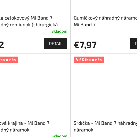
le celokovový Mi Band 7
Gumičkový náhradný náramo
dný remienok (chirurgická
Mi Band 7
Skladom
2
€7,97
DETAIL
iba u nás
V SK iba u nás
vá krajina - Mi Band 7
Srdíčka - Mi Band 7 náhradn
adný náramok
náramok
Skladom