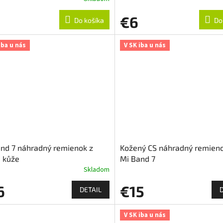
€6
Do košíka
Do
iba u nás
V SK iba u nás
nd 7 náhradný remienok z
Kožený CS náhradný remieno
 kůže
Mi Band 7
Skladom
6
€15
DETAIL
V SK iba u nás