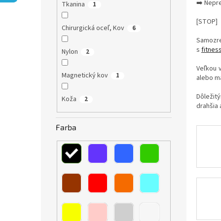
➡️ Nepr
Tkanina
1
[STOP]
Chirurgická oceľ, Kov
6
Samozrej
s
fitnes
Nylon
2
Veľkou
Magnetický kov
1
alebo ma
Dôležit
Koža
2
drahšia 
Farba