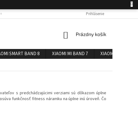
 OSOBNÝCH ÚDAJOV
DOPRAVA A PLATBA
Prihlásenie
REKLAMÁCIA A VRÁTENIE 
NÁKUPNÝ
Prázdny košík
KOŠÍK
AOMI SMART BAND 8
XIAOMI MI BAND 7
XIAOMI MI BAND 6
ívateľov s predchádzajúcimi verziami sú dôkazom úplne
posúva funkčnosť fitness náramku na úplne inú úroveň. Čo