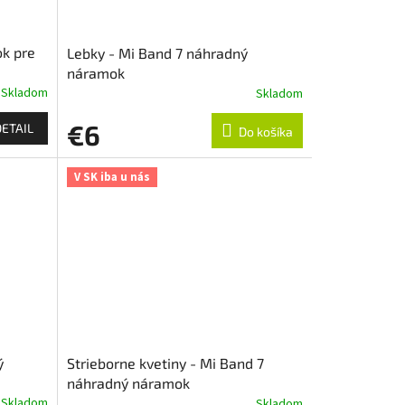
k pre
Lebky - Mi Band 7 náhradný
náramok
Skladom
Skladom
€6
DETAIL
Do košíka
V SK iba u nás
ý
Strieborne kvetiny - Mi Band 7
náhradný náramok
Skladom
Skladom