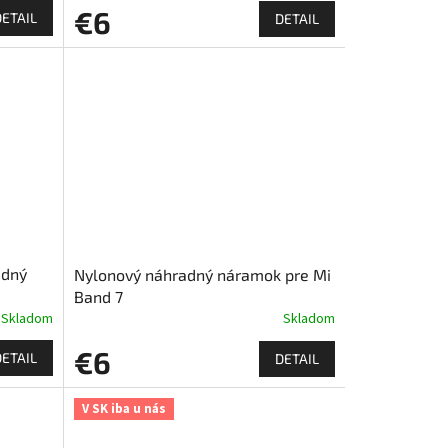
€6
DETAIL
DETAIL
adný
Nylonový náhradný náramok pre Mi
Band 7
Skladom
Skladom
€6
DETAIL
DETAIL
V SK iba u nás