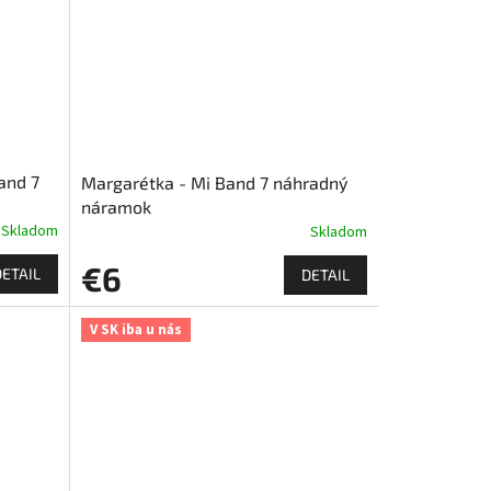
and 7
Margarétka - Mi Band 7 náhradný
náramok
Skladom
Skladom
€6
DETAIL
DETAIL
V SK iba u nás