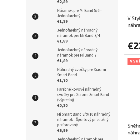
€2,89
Náramek pre Mi Band 5/6 -
Jednofarebný
V Sty
€1,89
náhra
Jednofarebný náhradný
ocel)
náramok pre Mi Band 3/4
€1,89
€2
Jednofarebný náhradný
náramok pre Mi Band 7
€1,89
V SK 
Náhradný cvočky pre Xiaomi
Smart Band
€1,70
Farebné kovové náhradný
cvočky pre Xiaomi Smart Band
(výpredaj)
€0,80
Mi Smart Band 8/9/10 náhradný
náramok - Športový priedušný
perforovaný
Sněho
€6,99
náhr
Jednofarebný náramok pre