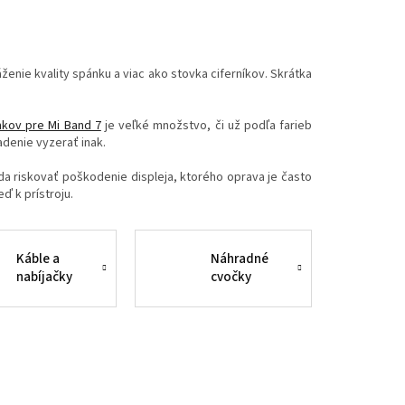
ženie kvality spánku a viac ako stovka ciferníkov. Skrátka
kov pre Mi Band 7
je veľké množstvo, či už podľa farieb
adenie vyzerať inak.
da riskovať poškodenie displeja, ktorého oprava je často
ď k prístroju.
Káble a
Náhradné
nabíjačky
cvočky