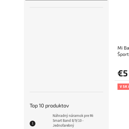
Mi Ba
Šport
€5
V SK 
Top 10 produktov
Náhradný náramok pre Mi
Smart Band 8/9/10 -
Jednofarebný