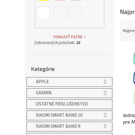
Najpr
R
a
Najpre
d
VYMAZAŤ FILTRE
Zobrazených položiek:
23
e
V
n
ý
i
p
e
Preskočiť
Kategórie
kategórie
i
p
s
r
APPLE
p
o
r
d
GARMIN
o
u
d
k
OSTATNÉ PRÍSLUŠENSTVO
u
t
Jedn
XIAOMI SMART BAND 10
k
o
pre M
t
v
XIAOMI SMART BAND 9
o