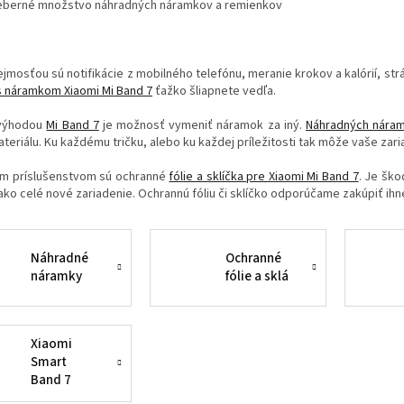
eberné množstvo náhradných náramkov a remienkov
mosťou sú notifikácie z mobilného telefónu, meranie krokov a kalórií, strá
s náramkom Xiaomi Mi Band 7
ťažko šliapnete vedľa.
 výhodou
Mi Band 7
je možnosť vymeniť náramok za iný.
Náhradných náram
teriálu. Ku každému tričku, alebo ku každej príležitosti tak môže vaše zari
ým príslušenstvom sú ochranné
fólie a sklíčka pre Xiaomi Mi Band 7
. Je ško
ako celé nové zariadenie. Ochrannú fóliu či sklíčko odporúčame zakúpiť ihne
Náhradné
Ochranné
náramky
fólie a sklá
Xiaomi
Smart
Band 7
PRO