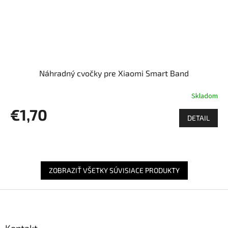
Náhradný cvočky pre Xiaomi Smart Band
Skladom
€1,70
DETAIL
ZOBRAZIŤ VŠETKY SÚVISIACE PRODUKTY
Z
á
p