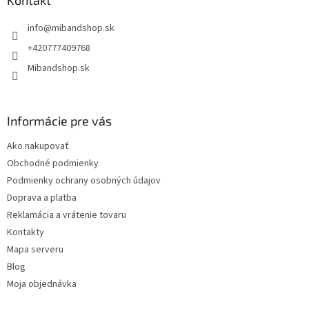
ä
Kontakt
t
info
@
mibandshop.sk
i
e
+420777409768
Mibandshop.sk
Informácie pre vás
Ako nakupovať
Obchodné podmienky
Podmienky ochrany osobných údajov
Doprava a platba
Reklamácia a vrátenie tovaru
Kontakty
Mapa serveru
Blog
Moja objednávka