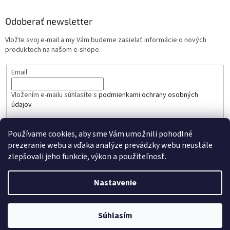
Odoberať newsletter
Vložte svoj e-mail a my Vám budeme zasielať informácie o nových
produktoch na našom e-shope.
Email
Vložením e-mailu súhlasíte s
podmienkami ochrany osobných
údajov
PRIHLÁSIŤ SA
Používame cookies, aby sme Vám umožnili pohodlné
prezeranie webu a vďaka analýze prevádzky webu neustále
zlepšovali jeho funkcie, výkon a použiteľnosť.
Nastavenie
Vytvoril Shoptet
Súhlasím
Copyright 2026
mibandshop.sk
. Všetky práva vyhradené.