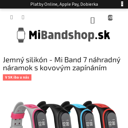
Prejsť
Platby Online, Apple Pay, Dobierka
na
obsah
NÁKUPNÝ
KOŠÍK
Jemný silikón - Mi Band 7 náhradný
náramok s kovovým zapínáním
V SK iba u nás