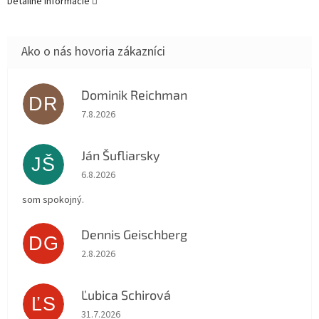
Detailné informácie
Dominik Reichman
DR
Hodnotenie obchodu je 5 z 5 hviezdičiek.
7.8.2026
Ján Šufliarsky
JŠ
Hodnotenie obchodu je 5 z 5 hviezdičiek.
6.8.2026
som spokojný.
Dennis Geischberg
DG
Hodnotenie obchodu je 5 z 5 hviezdičiek.
2.8.2026
Ľubica Schirová
ĽS
Hodnotenie obchodu je 5 z 5 hviezdičiek.
31.7.2026