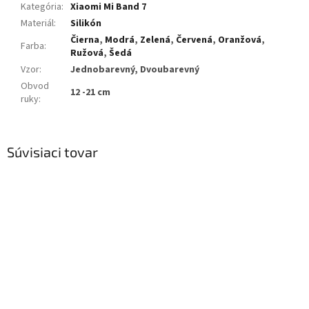
Kategória
:
Xiaomi Mi Band 7
Materiál
:
Silikón
Čierna
,
Modrá
,
Zelená
,
Červená
,
Oranžová
,
Farba
:
Ružová
,
Šedá
Vzor
:
Jednobarevný, Dvoubarevný
Obvod
12 -21 cm
ruky
:
Súvisiaci tovar