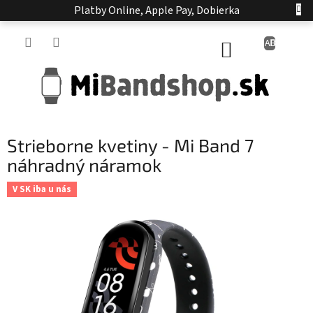
Prejsť
Platby Online, Apple Pay, Dobierka
na
obsah
NÁKUPNÝ
KOŠÍK
Strieborne kvetiny - Mi Band 7
náhradný náramok
V SK iba u nás