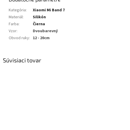
Kategória
:
Xiaomi Mi Band 7
Materiál
:
Silikón
Farba
:
Čierna
Vzor
:
Dvoubarevný
Obvod ruky
:
12 - 20cm
Súvisiaci tovar