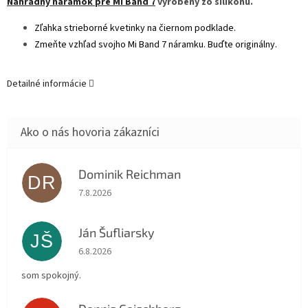
Náhradný náramok pre Mi Band 7
vyrobený zo silikónu.
Zľahka strieborné kvetinky na čiernom podklade.
Zmeňte vzhľad svojho Mi Band 7 náramku. Buďte originálny.
Detailné informácie
Dominik Reichman
DR
Hodnotenie obchodu je 5 z 5 hviezdičiek.
7.8.2026
Ján Šufliarsky
JŠ
Hodnotenie obchodu je 5 z 5 hviezdičiek.
6.8.2026
som spokojný.