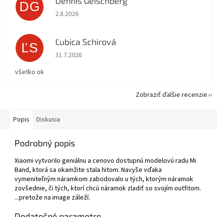
Dennis Geischberg
DG
Hodnotenie obchodu je 5 z 5 hviezdičiek.
2.8.2026
Ľubica Schirová
ĽS
Hodnotenie obchodu je 5 z 5 hviezdičiek.
31.7.2026
všetko ok
Zobraziť ďalšie recenzie
Popis
Diskusia
Podrobný popis
Xiaomi vytvorilo geniálnu a cenovo dostupnú modelovú radu Mi
Band, ktorá sa okamžite stala hitom. Navyše vďaka
vymeniteľným náramkom zabodovalo u tých, ktorým náramok
zovšednie, či tých, ktorí chcú náramok zladiť so svojím outfitom.
...pretože na image záleží.
Dodatočné parametre