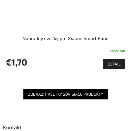
Náhradný cvočky pre Xiaomi Smart Band
Skladom
€1,70
DETAIL
ZOBRAZIŤ VŠETKY SÚVISIACE PRODUKTY
Z
á
p
ä
Kontakt