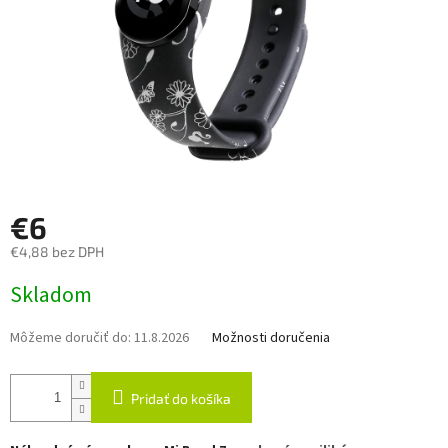
€6
€4,88 bez DPH
Jednotková
Skladom
cena:
Môžeme doručiť do:
11.8.2026
Možnosti doručenia
Pridať do košíka