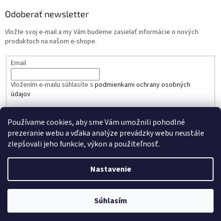
Odoberať newsletter
Vložte svoj e-mail a my Vám budeme zasielať informácie o nových
produktoch na našom e-shope.
Email
Vložením e-mailu súhlasíte s
podmienkami ochrany osobných
údajov
PRIHLÁSIŤ SA
Používame cookies, aby sme Vám umožnili pohodlné
prezeranie webu a vďaka analýze prevádzky webu neustále
zlepšovali jeho funkcie, výkon a použiteľnosť.
Nastavenie
Vytvoril Shoptet
Súhlasím
Copyright 2026
mibandshop.sk
. Všetky práva vyhradené.