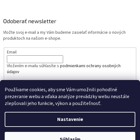
Odoberať newsletter
Vložte svoj e-mail a my Vám budeme zasielať informácie o nových
produktoch na našom e-shope.
Email
Vložením e-mailu súhlasíte s
podmienkami ochrany osobných
údajov
PRIHLÁSIŤ SA
Používame cookies, aby sme Vám umožnili pohodlné
prezeranie webu a vďaka analýze prevádzky webu neustále
zlepšovali jeho funkcie, výkon a použiteľnosť.
Nastavenie
Vytvoril Shoptet
Súhlasím
Copyright 2026
mibandshop.sk
. Všetky práva vyhradené.