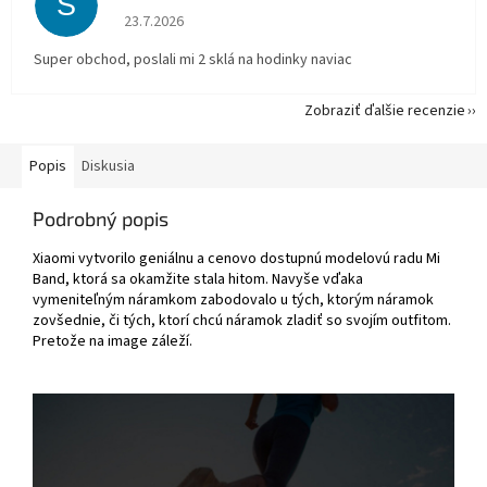
S
Hodnotenie obchodu je 5 z 5 hviezdičiek.
23.7.2026
Super obchod, poslali mi 2 sklá na hodinky naviac
Zobraziť ďalšie recenzie
Popis
Diskusia
Podrobný popis
Xiaomi vytvorilo geniálnu a cenovo dostupnú modelovú radu Mi
Band, ktorá sa okamžite stala hitom. Navyše vďaka
vymeniteľným náramkom zabodovalo u tých, ktorým náramok
zovšednie, či tých, ktorí chcú náramok zladiť so svojím outfitom.
Pretože na image záleží.