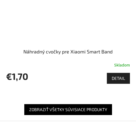
Náhradný cvočky pre Xiaomi Smart Band
Skladom
€1,70
DETAIL
ZOBRAZIŤ VŠETKY SÚVISIACE PRODUKTY
Z
á