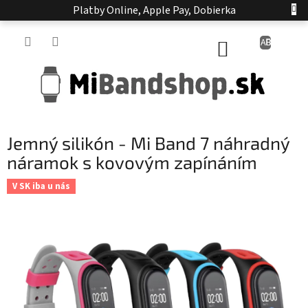
Prejsť
Platby Online, Apple Pay, Dobierka
na
obsah
NÁKUPNÝ
KOŠÍK
Jemný silikón - Mi Band 7 náhradný
náramok s kovovým zapínáním
V SK iba u nás