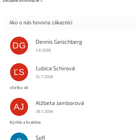
Detailné informácie
Dennis Geischberg
DG
Hodnotenie obchodu je 5 z 5 hviezdičiek.
2.8.2026
Ľubica Schirová
ĽS
Hodnotenie obchodu je 5 z 5 hviezdičiek.
31.7.2026
všetko ok
Alžbeta Jamborová
AJ
Hodnotenie obchodu je 5 z 5 hviezdičiek.
26.7.2026
Rýchle a kvalitne.
Sofi