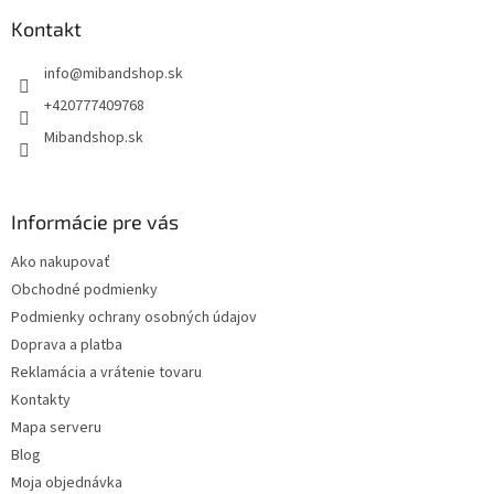
p
ä
Kontakt
t
info
@
mibandshop.sk
i
e
+420777409768
Mibandshop.sk
Informácie pre vás
Ako nakupovať
Obchodné podmienky
Podmienky ochrany osobných údajov
Doprava a platba
Reklamácia a vrátenie tovaru
Kontakty
Mapa serveru
Blog
Moja objednávka