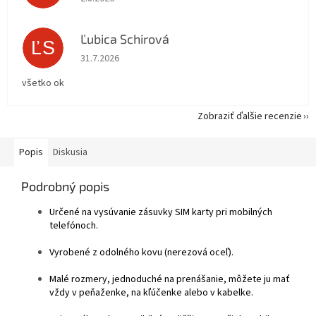
Ľubica Schirová
ĽS
Hodnotenie obchodu je 5 z 5 hviezdičiek.
31.7.2026
všetko ok
Zobraziť ďalšie recenzie
Popis
Diskusia
Podrobný popis
Určené na vysúvanie zásuvky SIM karty pri mobilných
telefónoch.
Vyrobené z odolného kovu (nerezová oceľ).
Malé rozmery, jednoduché na prenášanie, môžete ju mať
vždy v peňaženke, na kľúčenke alebo v kabelke.