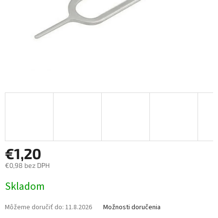
€1,20
€0,98 bez DPH
Jednotková
Skladom
cena:
Môžeme doručiť do:
11.8.2026
Možnosti doručenia