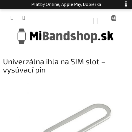
Prejsť
Platby Online, Apple Pay, Dobierka
na
obsah
NÁKUPNÝ
KOŠÍK
Univerzálna ihla na SIM slot –
vysúvací pin