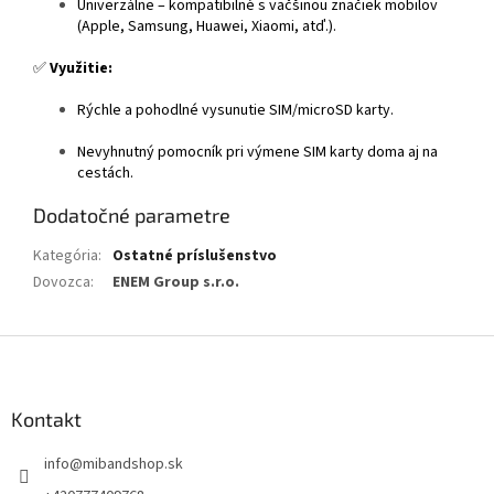
Univerzálne – kompatibilné s väčšinou značiek mobilov
(Apple, Samsung, Huawei, Xiaomi, atď.).
✅
Využitie:
Rýchle a pohodlné vysunutie SIM/microSD karty.
Nevyhnutný pomocník pri výmene SIM karty doma aj na
cestách.
Dodatočné parametre
Kategória
:
Ostatné príslušenstvo
Dovozca
:
ENEM Group s.r.o.
Z
á
p
ä
Kontakt
t
info
@
mibandshop.sk
i
e