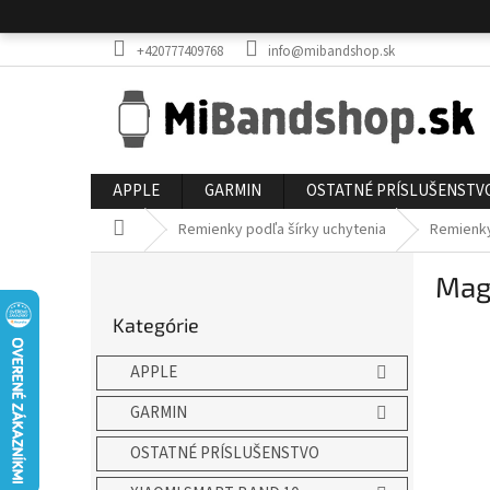
Prejsť
na
obsah
+420777409768
info@mibandshop.sk
APPLE
GARMIN
OSTATNÉ PRÍSLUŠENSTV
Domov
Remienky podľa šírky uchytenia
Remienk
B
Mag
o
Preskočiť
č
Kategórie
kategórie
n
ý
APPLE
p
a
GARMIN
n
OSTATNÉ PRÍSLUŠENSTVO
e
l