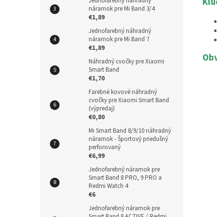
Kľú
Jednofarebný náhradný
náramok pre Mi Band 3/4
€1,89
Jednofarebný náhradný
náramok pre Mi Band 7
€1,89
Obv
Náhradný cvočky pre Xiaomi
Smart Band
€1,70
Farebné kovové náhradný
cvočky pre Xiaomi Smart Band
(výpredaj)
€0,80
Mi Smart Band 8/9/10 náhradný
náramok - Športový priedušný
perforovaný
€6,99
Jednofarebný náramok pre
Smart Band 8 PRO, 9 PRO a
Redmi Watch 4
€6
Jednofarebný náramok pre
Smart Band 8 ACTIVE / Redmi