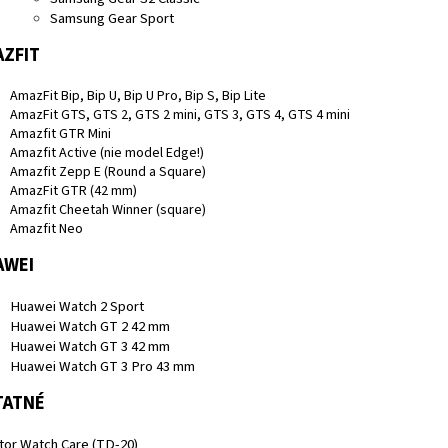
Samsung Gear Sport
ZFIT
AmazFit Bip, Bip U, Bip U Pro, Bip S, Bip Lite
AmazFit GTS, GTS 2, GTS 2 mini, GTS 3, GTS 4, GTS 4 mini
Amazfit GTR Mini
Amazfit Active (nie model Edge!)
Amazfit Zepp E (Round a Square)
AmazFit GTR (42 mm)
Amazfit Cheetah Winner (square)
Amazfit Neo
AWEI
Huawei Watch 2 Sport
Huawei Watch GT 2 42 mm
Huawei Watch GT 3 42 mm
Huawei Watch GT 3 Pro 43 mm
TATNÉ
ator Watch Care (TD-20)