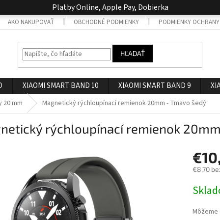
Platby Online, Apple Pay, Dobierka
AKO NAKUPOVAŤ
OBCHODNÉ PODMIENKY
PODMIENKY OCHRANY
HĽADAŤ
O
XIAOMI SMART BAND 10
XIAOMI SMART BAND 9
XI
y 20 mm
Magnetický rýchloupínací remienok 20mm - Tmavo šedý
netický rýchloupínací remienok 20mm
€10
€8,70 be
Jednotk
Skla
cena:
Môžeme d