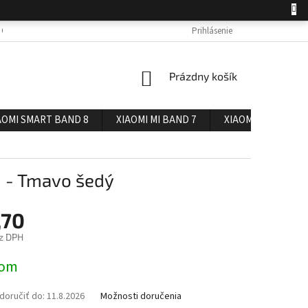
 OSOBNÝCH ÚDAJOV
DOPRAVA A PLATBA
Prihlásenie
REKLAMÁCIA A VRÁTENIE 
NÁKUPNÝ
Prázdny košík
KOŠÍK
AOMI SMART BAND 8
XIAOMI MI BAND 7
XIAOMI MI BAND 6
 - Tmavo šedý
,70
z DPH
ová
dom
oručiť do:
11.8.2026
Možnosti doručenia