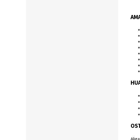
AMA
HU
OS
Alig