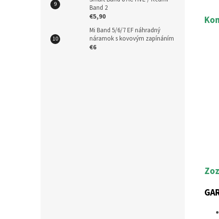
Band 2
€5,90
Kom
Mi Band 5/6/7 EF náhradný
náramok s kovovým zapínáním
€6
Zoz
GA