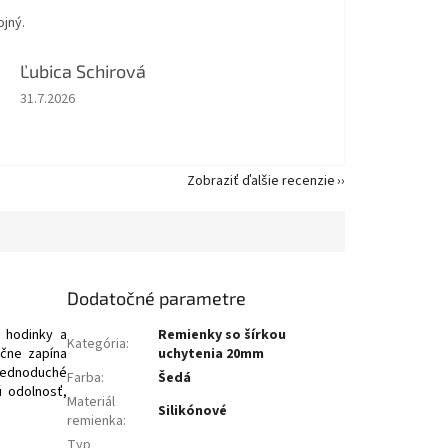
jný.
Ľubica Schirová
Hodnotenie obchodu je 5 z 5 hviezdičiek.
31.7.2026
Zobraziť ďalšie recenzie
Dodatočné parametre
 hodinky a
Remienky so šírkou
Kategória
:
ečne zapína
uchytenia 20mm
 jednoduché
Farba
:
Šedá
ú odolnosť,
Materiál
Silikónové
remienka
:
Typ