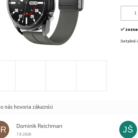
✅ zoznam
Detailné 
Dominik Reichman
DR
JŠ
Hodnotenie obchodu je 5 z 5 hviezdičiek.
7.8.2026