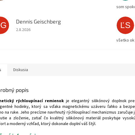
som spoko
Dennis Geischberg
DG
ĽS
Hodnotenie obchodu je 5 z 5 hviezdičiek.
2.8.2026
všetko ok
s
Diskusia
robný popis
etický rýchloupínací remienok
je elegantný silikónový doplnok pre
ligentné hodinky, ktorý sa vďaka magnetickému uzáveru ľahko a bezp
mo na ruke. Jeho precízne navrhnutý rýchloupínací mechanizmus zaručuje
nutie a zloženie, zatiaľ čo kvalitný silikónový materiál poskytuje vysok
ort a moderný vzhľad, ktorý dokonale doplní váš štýl.