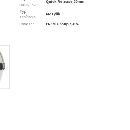
Quick Release 20mm
remienka
:
Typ
Motýlik
zapínania
:
Dovozca
:
ENEM Group s.r.o.