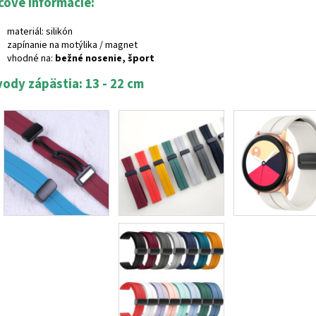
čové informácie:
materiál: silikón
zapínanie na motýlika / magnet
vhodné na:
bežné nosenie, šport
ody zápästia: 13 - 22 cm