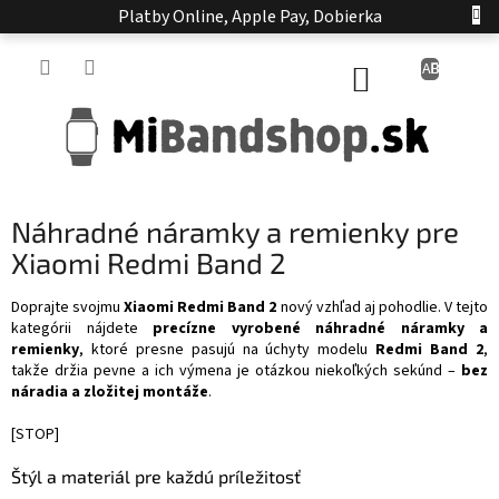
Prejsť
Platby Online, Apple Pay, Dobierka
na
obsah
NÁKUPNÝ
KOŠÍK
Náhradné náramky a remienky pre
Xiaomi Redmi Band 2
Doprajte svojmu
Xiaomi Redmi Band 2
nový vzhľad aj pohodlie. V tejto
kategórii nájdete
precízne vyrobené náhradné náramky a
remienky
, ktoré presne pasujú na úchyty modelu
Redmi Band 2
,
takže držia pevne a ich výmena je otázkou niekoľkých sekúnd –
bez
náradia a zložitej montáže
.
[STOP]
Štýl a materiál pre každú príležitosť