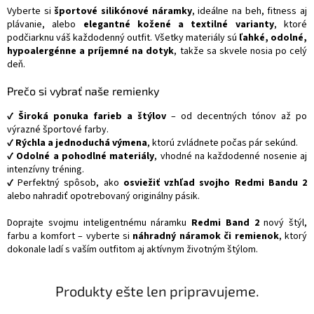
Vyberte si
športové silikónové náramky
, ideálne na beh, fitness aj
plávanie, alebo
elegantné kožené a textilné varianty
, ktoré
podčiarknu váš každodenný outfit. Všetky materiály sú
ľahké, odolné,
hypoalergénne a príjemné na dotyk
, takže sa skvele nosia po celý
deň.
Prečo si vybrať naše remienky
✔
Široká ponuka farieb a štýlov
– od decentných tónov až po
výrazné športové farby.
✔
Rýchla a jednoduchá výmena
, ktorú zvládnete počas pár sekúnd.
✔
Odolné a pohodlné materiály
, vhodné na každodenné nosenie aj
intenzívny tréning.
✔ Perfektný spôsob, ako
osviežiť vzhľad svojho Redmi Bandu 2
alebo nahradiť opotrebovaný originálny pásik.
Doprajte svojmu inteligentnému náramku
Redmi Band 2
nový štýl,
farbu a komfort – vyberte si
náhradný náramok či remienok
, ktorý
dokonale ladí s vaším outfitom aj aktívnym životným štýlom.
Produkty ešte len pripravujeme.