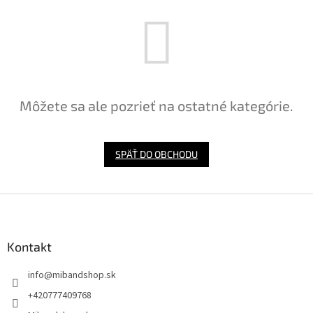
Môžete sa ale pozrieť na ostatné kategórie.
SPÄŤ DO OBCHODU
Z
á
p
ä
Kontakt
t
info
@
mibandshop.sk
i
e
+420777409768