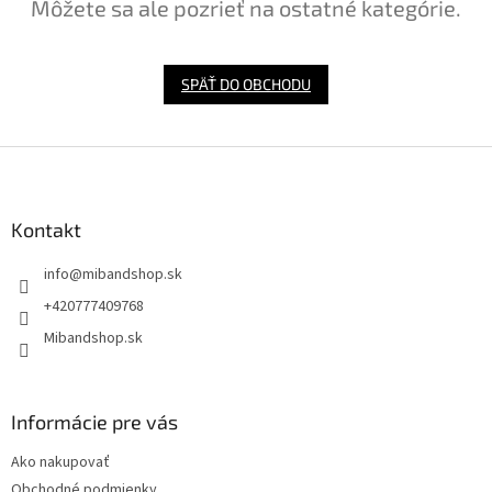
Môžete sa ale pozrieť na ostatné kategórie.
SPÄŤ DO OBCHODU
Z
á
p
ä
Kontakt
t
info
@
mibandshop.sk
i
e
+420777409768
Mibandshop.sk
Informácie pre vás
Ako nakupovať
Obchodné podmienky