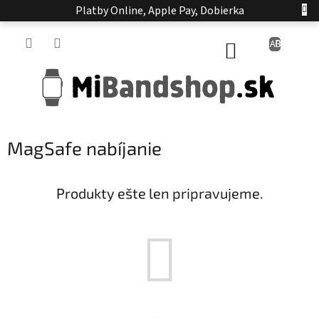
Prejsť
Platby Online, Apple Pay, Dobierka
na
obsah
NÁKUPNÝ
KOŠÍK
MagSafe nabíjanie
Produkty ešte len pripravujeme.