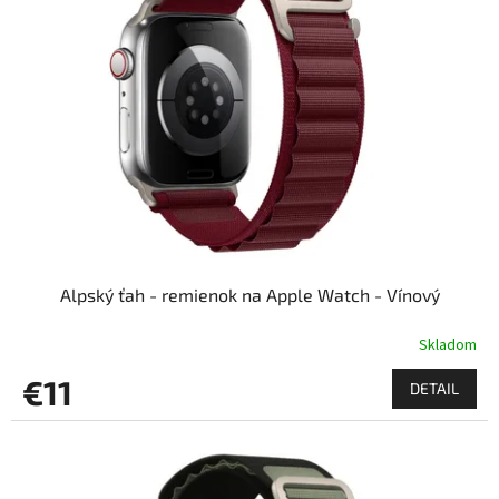
i
s
p
r
o
d
u
k
t
o
v
Alpský ťah - remienok na Apple Watch - Vínový
Skladom
€11
DETAIL