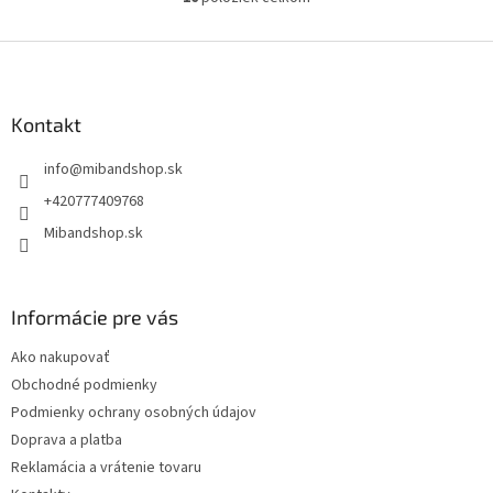
O
v
l
Z
á
á
d
p
a
ä
Kontakt
c
t
i
info
@
mibandshop.sk
i
e
p
e
+420777409768
r
Mibandshop.sk
v
k
y
v
Informácie pre vás
ý
p
Ako nakupovať
i
s
Obchodné podmienky
u
Podmienky ochrany osobných údajov
Doprava a platba
Reklamácia a vrátenie tovaru