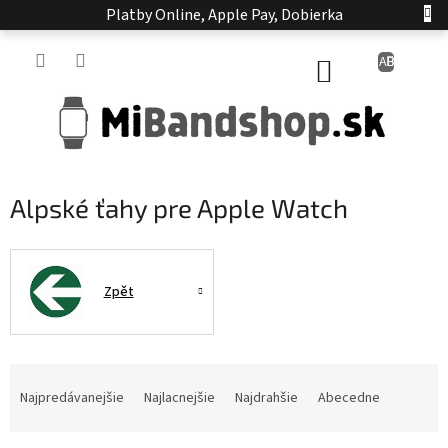
Prejsť
Platby Online, Apple Pay, Dobierka
na
obsah
NÁKUPNÝ
KOŠÍK
Alpské ťahy pre Apple Watch
Zpět
R
a
Najpredávanejšie
Najlacnejšie
Najdrahšie
Abecedne
d
e