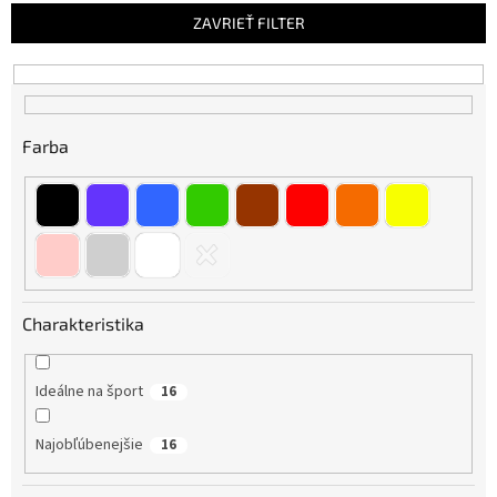
n
ZAVRIEŤ FILTER
i
e
p
r
o
Farba
d
u
k
t
o
v
Charakteristika
Ideálne na šport
16
Najobľúbenejšie
16