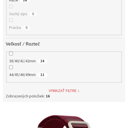
Háčik
16
Suchý zips
0
Pracka
0
Veľkosť / Rozteč
38/40/41/42mm
14
44/45/46/49mm
11
VYMAZAŤ FILTRE
Zobrazených položiek:
16
V
ý
p