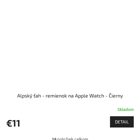
Alpský ťah - remienok na Apple Watch - Čierny
Skladom
€11
DETAIL
16
položiek celkom