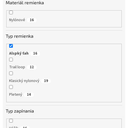
Materiál remienka
Nylónové
16
Typ remienka
Alspký ťah
16
Trail loop
12
Klasický nylonový
19
Pletený
14
Typ zapínania