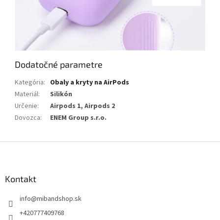
Dodatočné parametre
Kategória
:
Obaly a kryty na AirPods
Materiál
:
Silikón
Určenie
:
Airpods 1, Airpods 2
Dovozca
:
ENEM Group s.r.o.
Z
á
p
ä
Kontakt
t
info
@
mibandshop.sk
i
e
+420777409768