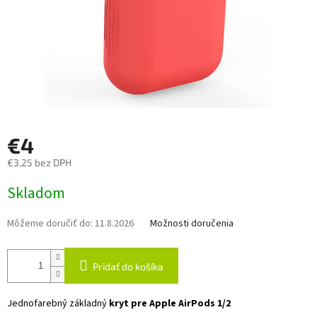
€4
€3,25 bez DPH
Jednotková
Skladom
cena:
Môžeme doručiť do:
11.8.2026
Možnosti doručenia
Pridať do košíka
Jednofarebný základný
kryt pre Apple AirPods 1/2