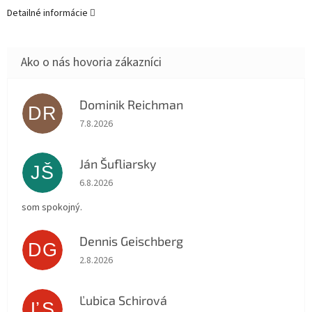
Detailné informácie
Dominik Reichman
DR
Hodnotenie obchodu je 5 z 5 hviezdičiek.
7.8.2026
Ján Šufliarsky
JŠ
Hodnotenie obchodu je 5 z 5 hviezdičiek.
6.8.2026
som spokojný.
Dennis Geischberg
DG
Hodnotenie obchodu je 5 z 5 hviezdičiek.
2.8.2026
Ľubica Schirová
ĽS