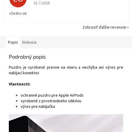
Hodnotenie obchodu je 5 z 5 hviezdičiek.
31.7.2026
všetko ok
Zobraziť ďalšie recenzie
Popis
Diskusia
Podrobný popis
Puzdro je vyrobené presne na mieru a nechýba ani výrez pre
nabíjací konektor.
Vlastnosti:
ochranné puzdro pre Apple AirPods
vyrobené z prvotriedneho silikónu
výrez pre nabíjačku