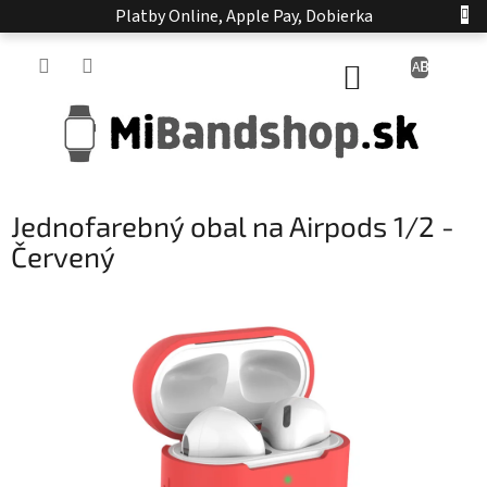
Prejsť
Platby Online, Apple Pay, Dobierka
na
obsah
NÁKUPNÝ
KOŠÍK
Jednofarebný obal na Airpods 1/2 -
Červený