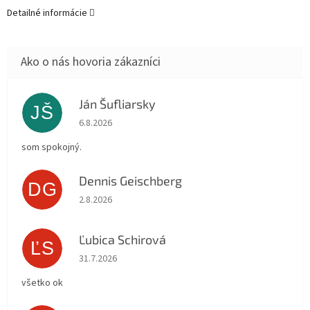
Detailné informácie
Ján Šufliarsky
JŠ
Hodnotenie obchodu je 5 z 5 hviezdičiek.
6.8.2026
som spokojný.
Dennis Geischberg
DG
Hodnotenie obchodu je 5 z 5 hviezdičiek.
2.8.2026
Ľubica Schirová
ĽS
Hodnotenie obchodu je 5 z 5 hviezdičiek.
31.7.2026
všetko ok