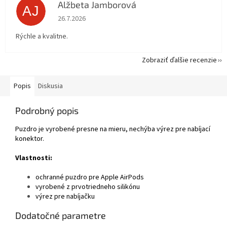
Alžbeta Jamborová
AJ
Hodnotenie obchodu je 5 z 5 hviezdičiek.
26.7.2026
Rýchle a kvalitne.
Zobraziť ďalšie recenzie
Popis
Diskusia
Podrobný popis
Puzdro je vyrobené presne na mieru, nechýba výrez pre nabíjací
konektor.
Vlastnosti:
ochranné puzdro pre Apple AirPods
vyrobené z prvotriedneho silikónu
výrez pre nabíjačku
Dodatočné parametre