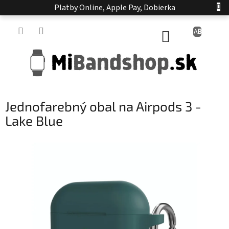
Prejsť
Platby Online, Apple Pay, Dobierka
na
obsah
NÁKUPNÝ
KOŠÍK
Jednofarebný obal na Airpods 3 -
Lake Blue