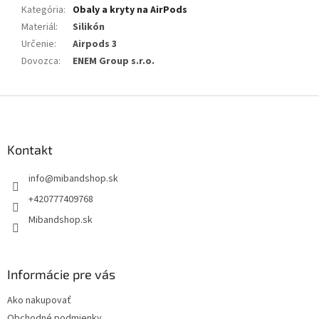
Kategória
:
Obaly a kryty na AirPods
Materiál
:
Silikón
Určenie
:
Airpods 3
Dovozca
:
ENEM Group s.r.o.
Z
á
p
ä
Kontakt
t
info
@
mibandshop.sk
i
e
+420777409768
Mibandshop.sk
Informácie pre vás
Ako nakupovať
Obchodné podmienky