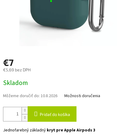
€7
€5,69 bez DPH
Jednotková
Skladom
cena:
Môžeme doručiť do:
10.8.2026
Možnosti doručenia
Pridať do košíka
Jednofarebný základný
kryt pre Apple Airpods 3