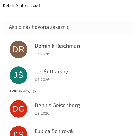
Detailné informácie
Dominik Reichman
DR
Hodnotenie obchodu je 5 z 5 hviezdičiek.
7.8.2026
Ján Šufliarsky
JŠ
Hodnotenie obchodu je 5 z 5 hviezdičiek.
6.8.2026
som spokojný.
Dennis Geischberg
DG
Hodnotenie obchodu je 5 z 5 hviezdičiek.
2.8.2026
Ľubica Schirová
ĽS