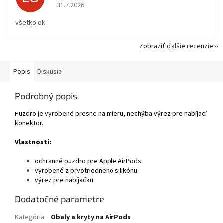
Hodnotenie obchodu je 5 z 5 hviezdičiek.
31.7.2026
všetko ok
Zobraziť ďalšie recenzie
Popis
Diskusia
Podrobný popis
Puzdro je vyrobené presne na mieru, nechýba výrez pre nabíjací
konektor.
Vlastnosti:
ochranné puzdro pre Apple AirPods
vyrobené z prvotriedneho silikónu
výrez pre nabíjačku
Dodatočné parametre
Kategória
:
Obaly a kryty na AirPods