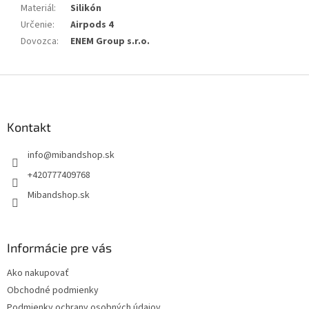
Materiál
:
Silikón
Určenie
:
Airpods 4
Dovozca
:
ENEM Group s.r.o.
Z
á
p
ä
Kontakt
t
info
@
mibandshop.sk
i
e
+420777409768
Mibandshop.sk
Informácie pre vás
Ako nakupovať
Obchodné podmienky
Podmienky ochrany osobných údajov