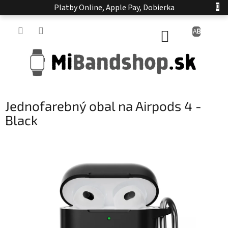
Prejsť
Platby Online, Apple Pay, Dobierka
na
obsah
NÁKUPNÝ
KOŠÍK
Jednofarebný obal na Airpods 4 -
Black