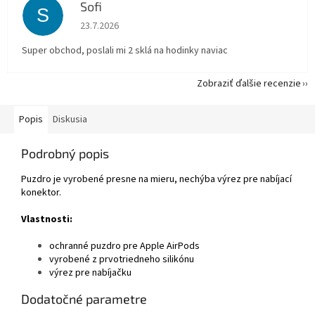
Sofi
S
Hodnotenie obchodu je 5 z 5 hviezdičiek.
23.7.2026
Super obchod, poslali mi 2 sklá na hodinky naviac
Zobraziť ďalšie recenzie
Popis
Diskusia
Podrobný popis
Puzdro je vyrobené presne na mieru, nechýba výrez pre nabíjací
konektor.
Vlastnosti:
ochranné puzdro pre Apple AirPods
vyrobené z prvotriedneho silikónu
výrez pre nabíjačku
Dodatočné parametre