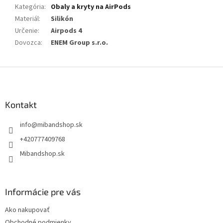
Kategória
:
Obaly a kryty na AirPods
Materiál
:
Silikón
Určenie
:
Airpods 4
Dovozca
:
ENEM Group s.r.o.
Z
á
p
ä
Kontakt
t
info
@
mibandshop.sk
i
e
+420777409768
Mibandshop.sk
Informácie pre vás
Ako nakupovať
Obchodné podmienky