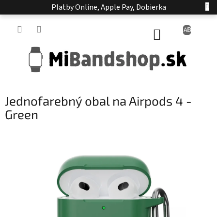
Prejsť
Platby Online, Apple Pay, Dobierka
na
obsah
NÁKUPNÝ
KOŠÍK
Jednofarebný obal na Airpods 4 -
Green