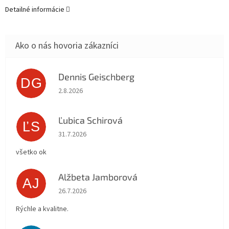
Detailné informácie
Dennis Geischberg
DG
Hodnotenie obchodu je 5 z 5 hviezdičiek.
2.8.2026
Ľubica Schirová
ĽS
Hodnotenie obchodu je 5 z 5 hviezdičiek.
31.7.2026
všetko ok
Alžbeta Jamborová
AJ
Hodnotenie obchodu je 5 z 5 hviezdičiek.
26.7.2026
Rýchle a kvalitne.