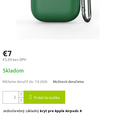
€7
€5,69 bez DPH
Jednotková
Skladom
cena:
Môžeme doručiť do:
7.8.2026
Možnosti doručenia
Pridať do košíka
Jednofarebný základný
kryt pre Apple Airpods 4