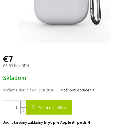
€7
€5,69 bez DPH
Jednotková
Skladom
cena:
Môžeme doručiť do:
11.8.2026
Možnosti doručenia
Pridať do košíka
Jednofarebný základný
kryt pre Apple Airpods 4