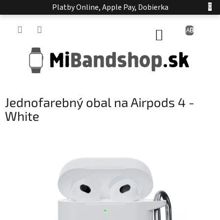
Prejsť
Platby Online, Apple Pay, Dobierka
na
obsah
NÁKUPNÝ
KOŠÍK
Jednofarebný obal na Airpods 4 -
White