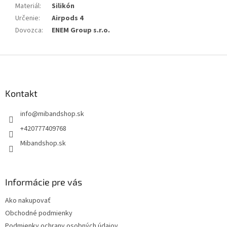
Materiál
:
Silikón
Určenie
:
Airpods 4
Dovozca
:
ENEM Group s.r.o.
Z
á
p
ä
Kontakt
t
info
@
mibandshop.sk
i
e
+420777409768
Mibandshop.sk
Informácie pre vás
Ako nakupovať
Obchodné podmienky
Podmienky ochrany osobných údajov