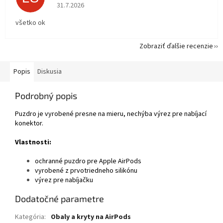
Hodnotenie obchodu je 5 z 5 hviezdičiek.
31.7.2026
všetko ok
Zobraziť ďalšie recenzie
Popis
Diskusia
Podrobný popis
Puzdro je vyrobené presne na mieru, nechýba výrez pre nabíjací
konektor.
Vlastnosti:
ochranné puzdro pre Apple AirPods
vyrobené z prvotriedneho silikónu
výrez pre nabíjačku
Dodatočné parametre
Kategória
:
Obaly a kryty na AirPods