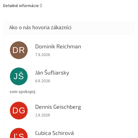
Detailné informácie
Dominik Reichman
DR
Hodnotenie obchodu je 5 z 5 hviezdičiek.
7.8.2026
Ján Šufliarsky
JŠ
Hodnotenie obchodu je 5 z 5 hviezdičiek.
6.8.2026
som spokojný.
Dennis Geischberg
DG
Hodnotenie obchodu je 5 z 5 hviezdičiek.
2.8.2026
Ľubica Schirová
ĽS