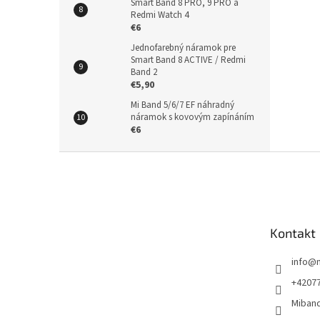
Smart Band 8 PRO, 9 PRO a
Redmi Watch 4
€6
Jednofarebný náramok pre
Smart Band 8 ACTIVE / Redmi
Band 2
€5,90
Mi Band 5/6/7 EF náhradný
náramok s kovovým zapínáním
€6
Z
á
p
ä
t
Kontakt
i
e
info
@
+4207
Miban