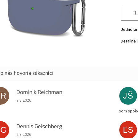
Jednofar
Detailné 
Dominik Reichman
DR
JŠ
Hodnotenie obchodu je 5 z 5 hviezdičiek.
7.8.2026
som spoko
Dennis Geischberg
DG
ĽS
Hodnotenie obchodu je 5 z 5 hviezdičiek.
2.8.2026