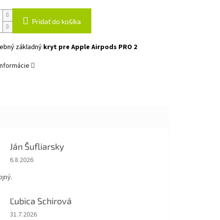
Pridať do košíka
ebný základný
kryt pre Apple Airpods PRO 2
informácie
Ján Šufliarsky
Hodnotenie obchodu je 5 z 5 hviezdičiek.
6.8.2026
jný.
Ľubica Schirová
Hodnotenie obchodu je 5 z 5 hviezdičiek.
31.7.2026