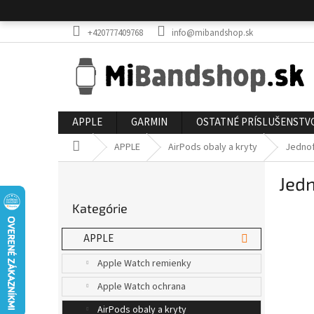
Prejsť
na
obsah
+420777409768
info@mibandshop.sk
APPLE
GARMIN
OSTATNÉ PRÍSLUŠENSTV
Domov
APPLE
AirPods obaly a kryty
Jednof
B
Jedn
o
Preskočiť
č
Kategórie
kategórie
n
ý
APPLE
p
a
Apple Watch remienky
n
Apple Watch ochrana
e
l
AirPods obaly a kryty