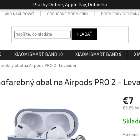
Platby Online, Apple Pay, Dobierka
AKO NAKUPOVAŤ
OBCHODNÉ PODMIENKY
PODMIENKY OCHRANY
HĽADAŤ
O
XIAOMI SMART BAND 10
XIAOMI SMART BAND 9
XI
arebný obal na Airpods PRO 2 - Levander
ofarebný obal na Airpods PRO 2 - Lev
€7
€5,69 be
Jednotk
Skla
cena:
Môžeme d