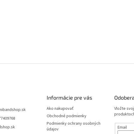
Informácie pre vás
Odobera
Ako nakupovať
Vložte svo
mibandshop.sk
produktoch
Obchodné podmienky
77409768
Podmienky ochrany osobných
dshop.sk
Email
údajov