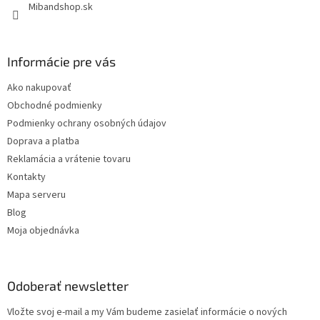
Mibandshop.sk
v
k
y
v
Informácie pre vás
ý
p
Ako nakupovať
i
s
Obchodné podmienky
u
Podmienky ochrany osobných údajov
Doprava a platba
Reklamácia a vrátenie tovaru
Kontakty
Mapa serveru
Blog
Moja objednávka
Odoberať newsletter
Vložte svoj e-mail a my Vám budeme zasielať informácie o nových