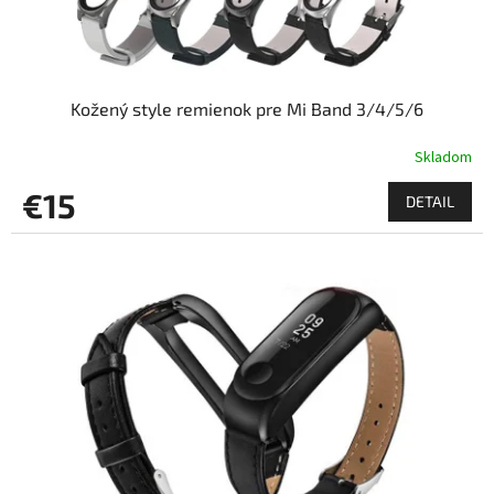
t
o
v
Kožený style remienok pre Mi Band 3/4/5/6
Skladom
€15
DETAIL