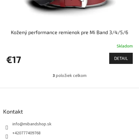
Kožený performance remienok pre Mi Band 3/4/5/6
Skladom
€17
DETAIL
3
položiek celkom
O
v
l
Z
á
á
d
p
a
ä
Kontakt
c
t
i
info
@
mibandshop.sk
i
e
p
e
+420777409768
r