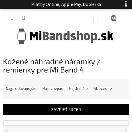
Prejsť
Platby Online, Apple Pay, Dobierka
na
obsah
NÁKUPNÝ
KOŠÍK
Kožené náhradné náramky /
remienky pre Mi Band 4
R
a
Najpredávanejšie
Najlacnejšie
Najdrahšie
Abecedne
d
e
n
ZAVRIEŤ FILTER
i
e
p