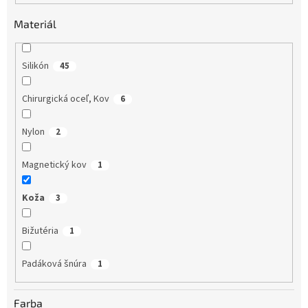
r
o
Materiál
d
u
k
Silikón
45
t
o
Chirurgická oceľ, Kov
6
v
Nylon
2
Magnetický kov
1
Koža
3
Bižutéria
1
Padáková šnúra
1
Farba