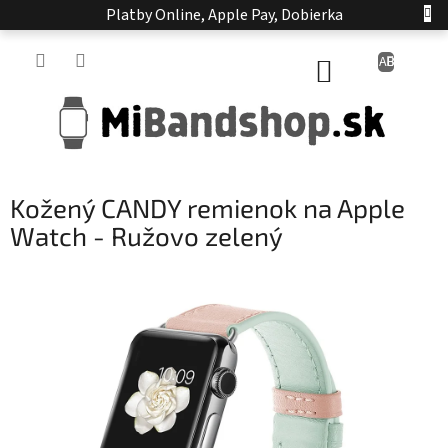
Prejsť
Platby Online, Apple Pay, Dobierka
na
obsah
NÁKUPNÝ
KOŠÍK
Kožený CANDY remienok na Apple
Watch - Ružovo zelený