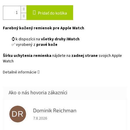
Pridať do košíka
Farebný kožený remienok pre Apple Watch
⌚ k dispozícii na
všetky druhy iWatch
✅ vyrobený z
pravé kože
Šírku uchytenia remienka
nájdete na
zadnej strane
svojich Apple
Watch
Detailné informácie
Dominik Reichman
DR
Hodnotenie obchodu je 5 z 5 hviezdičiek.
7.8.2026