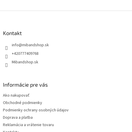
Z
á
p
ä
Kontakt
t
info
@
mibandshop.sk
i
e
+420777409768
Mibandshop.sk
Informácie pre vás
Ako nakupovať
Obchodné podmienky
Podmienky ochrany osobných údajov
Doprava a platba
Reklamácia a vrátenie tovaru