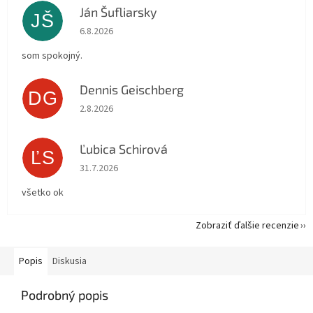
Ján Šufliarsky
JŠ
Hodnotenie obchodu je 5 z 5 hviezdičiek.
6.8.2026
som spokojný.
Dennis Geischberg
DG
Hodnotenie obchodu je 5 z 5 hviezdičiek.
2.8.2026
Ľubica Schirová
ĽS
Hodnotenie obchodu je 5 z 5 hviezdičiek.
31.7.2026
všetko ok
Zobraziť ďalšie recenzie
Popis
Diskusia
Podrobný popis