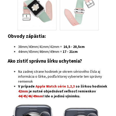
Obvody zápästia:
38mm/40mm/41mm/42mm =
16,5 - 20,5cm
44mm/45mm/46mm/49mm =
17 - 21cm
Ako zistiť správnu šírku uchytenia?
Na zadnej strane hodiniek je okrem sériového čísla aj
informácia o šírke, podľa ktorej vyberiete ten správny
remienok
V prípade
Apple Watch série 1,2,3
so šírkou hodiniek
42mm
je nutné objednávať veľkosť remienkov
44/45/46/49mm
! Ide o jedinú výnimku.