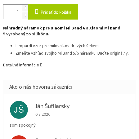
Pridať do košíka
Náhradný náramok pre Xiaomi Mi Band 6
a
Xiaomi Mi Band
5
vyrobený zo silikónu.
Leopardí vzor pre milovníkov dravých šeliem.
Zmeňte vzhľad svojho Mi Band 5/6 náramku. Buďte originálny.
Detailné informácie
Ján Šufliarsky
JŠ
Hodnotenie obchodu je 5 z 5 hviezdičiek.
6.8.2026
som spokojný.