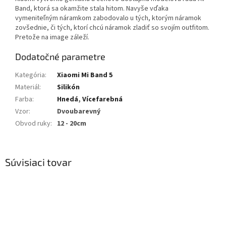
Band, ktorá sa okamžite stala hitom. Navyše vďaka
vymeniteľným náramkom zabodovalo u tých, ktorým náramok
zovšednie, či tých, ktorí chcú náramok zladiť so svojím outfitom.
Pretože na image záleží.
Dodatočné parametre
Kategória
:
Xiaomi Mi Band 5
Materiál
:
Silikón
Farba
:
Hnedá
,
Vícefarebná
Vzor
:
Dvoubarevný
Obvod ruky
:
12 - 20cm
Súvisiaci tovar