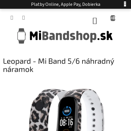
Prejsť
Platby Online, Apple Pay, Dobierka
na
obsah
NÁKUPNÝ
KOŠÍK
Leopard - Mi Band 5/6 náhradný
náramok