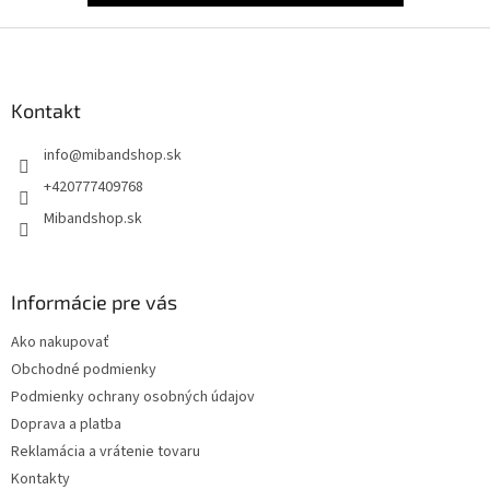
Z
á
p
ä
Kontakt
t
info
@
mibandshop.sk
i
e
+420777409768
Mibandshop.sk
Informácie pre vás
Ako nakupovať
Obchodné podmienky
Podmienky ochrany osobných údajov
Doprava a platba
Reklamácia a vrátenie tovaru
Kontakty