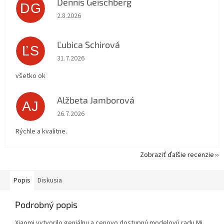
Dennis Geischberg
DG
Hodnotenie obchodu je 5 z 5 hviezdičiek.
2.8.2026
Ľubica Schirová
ĽS
Hodnotenie obchodu je 5 z 5 hviezdičiek.
31.7.2026
všetko ok
Alžbeta Jamborová
AJ
Hodnotenie obchodu je 5 z 5 hviezdičiek.
26.7.2026
Rýchle a kvalitne.
Zobraziť ďalšie recenzie
Popis
Diskusia
Podrobný popis
Xiaomi vytvorilo geniálnu a cenovo dostupnú modelovú radu Mi