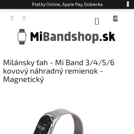
Prejsť
Platby Online, Apple Pay, Dobierka
na
obsah
NÁKUPNÝ
KOŠÍK
Milánsky ťah - Mi Band 3/4/5/6
kovový náhradný remienok -
Magnetický