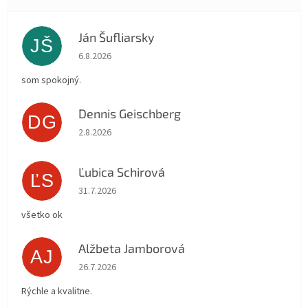
Ján Šufliarsky
JŠ
Hodnotenie obchodu je 5 z 5 hviezdičiek.
6.8.2026
som spokojný.
Dennis Geischberg
DG
Hodnotenie obchodu je 5 z 5 hviezdičiek.
2.8.2026
Ľubica Schirová
ĽS
Hodnotenie obchodu je 5 z 5 hviezdičiek.
31.7.2026
všetko ok
Alžbeta Jamborová
AJ
Hodnotenie obchodu je 5 z 5 hviezdičiek.
26.7.2026
Rýchle a kvalitne.