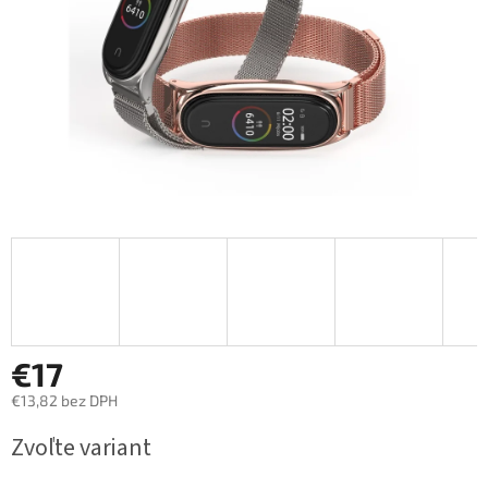
€17
€13,82 bez DPH
Jednotková
Zvoľte variant
cena: