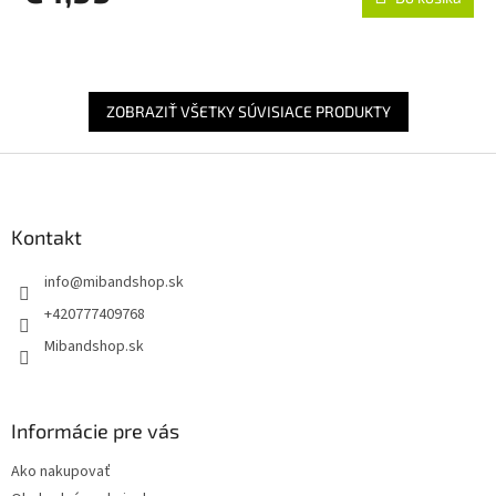
ZOBRAZIŤ VŠETKY SÚVISIACE PRODUKTY
Z
á
p
ä
Kontakt
t
info
@
mibandshop.sk
i
e
+420777409768
Mibandshop.sk
Informácie pre vás
Ako nakupovať