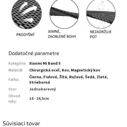
Dodatočné parametre
Kategória
:
Xiaomi Mi Band 5
Materiál
:
Chirurgická oceľ, Kov
,
Magnetický kov
Čierna
,
Fialová
,
Žltá
,
Ružová
,
Šedá
,
Zlatá
,
Farba
:
Strieborná
Vzor
:
Jednobarevný
Obvod
14 - 24,5cm
ruky
:
Súvisiaci tovar