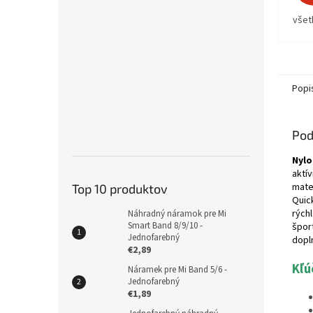
všet
Popi
Pod
Nylo
aktí
mate
Top 10 produktov
Quic
rých
Náhradný náramok pre Mi
Smart Band 8/9/10 -
špor
Jednofarebný
dopln
€2,89
Kľú
Náramek pre Mi Band 5/6 -
Jednofarebný
€1,89