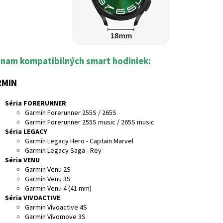
nam kompatibilných smart hodiniek:
RMIN
Séria FORERUNNER
Garmin Forerunner 255S / 265S
Garmin Forerunner 255S music / 265S music
Séria LEGACY
Garmin Legacy Hero - Captain Marvel
Garmin Legacy Saga - Rey
Séria VENU
Garmin Venu 2S
Garmin Venu 3S
Garmin Venu 4 (41 mm)
Séria VIVOACTIVE
Garmin Vívoactive 4S
Garmin Vívomove 3S