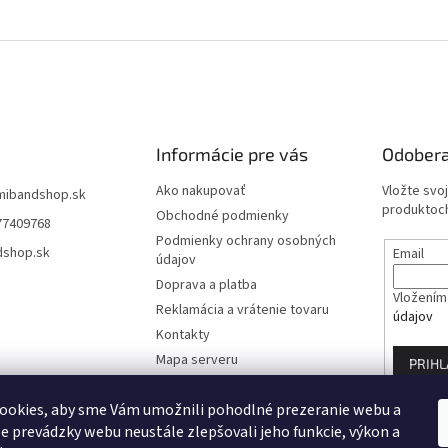
Informácie pre vás
Odobera
Ako nakupovať
Vložte svo
mibandshop.sk
produktoch
Obchodné podmienky
77409768
Podmienky ochrany osobných
dshop.sk
Email
údajov
Doprava a platba
Vložením 
Reklamácia a vrátenie tovaru
údajov
Kontakty
Mapa serveru
PRIHL
Blog
ookies, aby sme Vám umožnili pohodlné prezeranie webu a
Moja objednávka
e prevádzky webu neustále zlepšovali jeho funkcie, výkon a