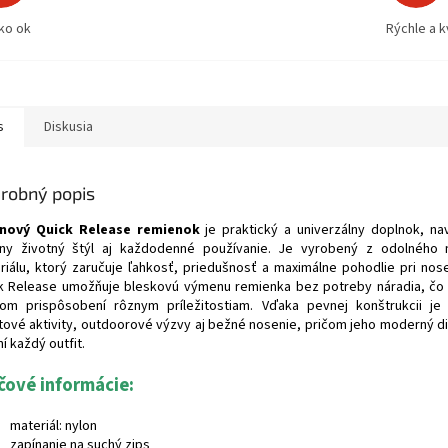
ko ok
Rýchle a k
s
Diskusia
robný popis
nový Quick Release remienok
je praktický a univerzálny doplnok, na
vny životný štýl aj každodenné používanie. Je vyrobený z odolného 
riálu, ktorý zaručuje ľahkosť, priedušnosť a maximálne pohodlie pri nos
k Release umožňuje bleskovú výmenu remienka bez potreby náradia, čo 
lom prispôsobení rôznym príležitostiam. Vďaka pevnej konštrukcii j
tové aktivity, outdoorové výzvy aj bežné nosenie, pričom jeho moderný di
í každý outfit.
čové informácie:
materiál: nylon
zapínanie na suchý zips