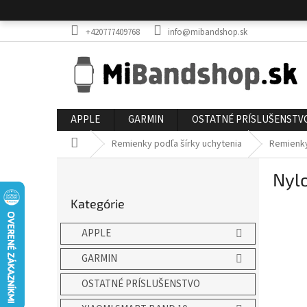
Prejsť
na
obsah
+420777409768
info@mibandshop.sk
APPLE
GARMIN
OSTATNÉ PRÍSLUŠENSTV
Domov
Remienky podľa šírky uchytenia
Remienk
B
Nyl
o
Preskočiť
č
Kategórie
kategórie
n
ý
APPLE
p
a
GARMIN
n
OSTATNÉ PRÍSLUŠENSTVO
e
l