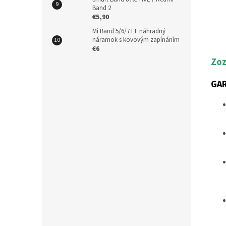
Band 2
€5,90
Mi Band 5/6/7 EF náhradný
náramok s kovovým zapínáním
€6
Zoz
GA