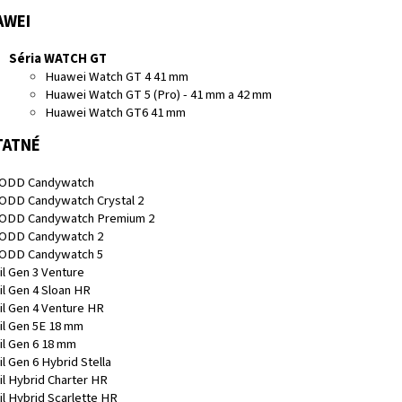
AWEI
Séria WATCH GT
Huawei Watch GT 4 41 mm
Huawei Watch GT 5 (Pro) - 41 mm a 42 mm
Huawei Watch GT6 41 mm
TATNÉ
ODD Candywatch
DD Candywatch Crystal 2
DD Candywatch Premium 2
ODD Candywatch 2
ODD Candywatch 5
il Gen 3 Venture
il Gen 4 Sloan HR
il Gen 4 Venture HR
il Gen 5E 18 mm
il Gen 6 18 mm
l Gen 6 Hybrid Stella
il Hybrid Charter HR
il Hybrid Scarlette HR