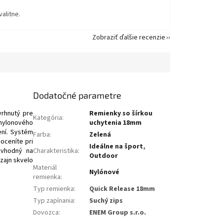
valitne.
Zobraziť ďalšie recenzie
Dodatočné parametre
vrhnutý pre
Remienky so šírkou
Kategória
:
nylonového
uchytenia 18mm
ení. Systém
Farba
:
Zelená
oceníte pri
Ideálne na šport
,
e vhodný na
Charakteristika
:
Outdoor
zajn skvelo
Materiál
Nylónové
remienka
:
Typ remienka
:
Quick Release 18mm
Typ zapínania
:
Suchý zips
Dovozca
:
ENEM Group s.r.o.