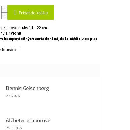
Pridať do košíka
 pre obvod ruky 14 – 22 cm
ený z
nylonu
 kompatibilných zariadení nájdete nižšie v popise
informácie
Dennis Geischberg
Hodnotenie obchodu je 5 z 5 hviezdičiek.
2.8.2026
Alžbeta Jamborová
Hodnotenie obchodu je 5 z 5 hviezdičiek.
26.7.2026