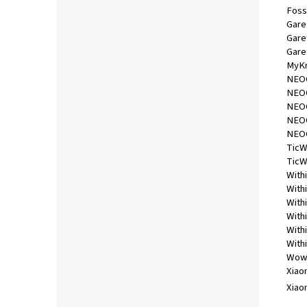
Foss
Gare
Gare
Gare
MyKr
NEOG
NEOG
NEOG
NEOG
NEOG
TicW
TicW
Withi
With
With
With
With
With
Wow
Xiao
Xiao