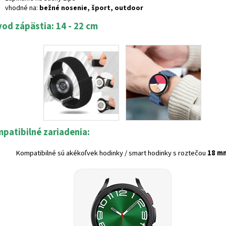
vhodné na:
bežné nosenie, šport, outdoor
od zápästia: 14 - 22 cm
patibilné zariadenia:
Kompatibilné sú akékoľvek hodinky / smart hodinky s roztečou
18 m