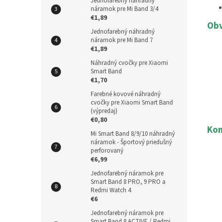
Jednofarebný náhradný
náramok pre Mi Band 3/4
€1,89
Obv
Jednofarebný náhradný
náramok pre Mi Band 7
€1,89
Náhradný cvočky pre Xiaomi
Smart Band
€1,70
Farebné kovové náhradný
cvočky pre Xiaomi Smart Band
(výpredaj)
€0,80
Kom
Mi Smart Band 8/9/10 náhradný
náramok - Športový priedušný
perforovaný
€6,99
Jednofarebný náramok pre
Smart Band 8 PRO, 9 PRO a
Redmi Watch 4
€6
Jednofarebný náramok pre
Smart Band 8 ACTIVE / Redmi