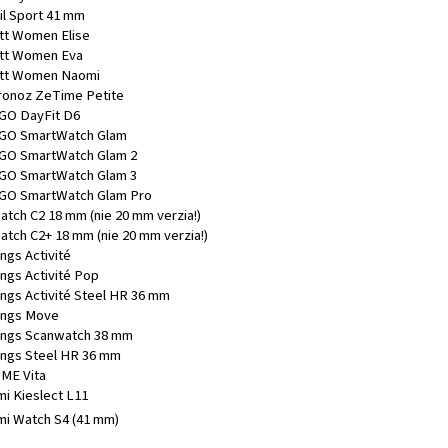
il Sport 41 mm
tt Women Elise
tt Women Eva
tt Women Naomi
onoz ZeTime Petite
O DayFit D6
O SmartWatch Glam
O SmartWatch Glam 2
O SmartWatch Glam 3
O SmartWatch Glam Pro
atch C2 18 mm (nie 20 mm verzia!)
atch C2+ 18 mm (nie 20 mm verzia!)
ngs Activité
ings Activité Pop
ings Activité Steel HR 36 mm
ings Move
ings Scanwatch 38 mm
ings Steel HR 36 mm
ME Vita
mi Kieslect L11
mi Watch S4 (41 mm)