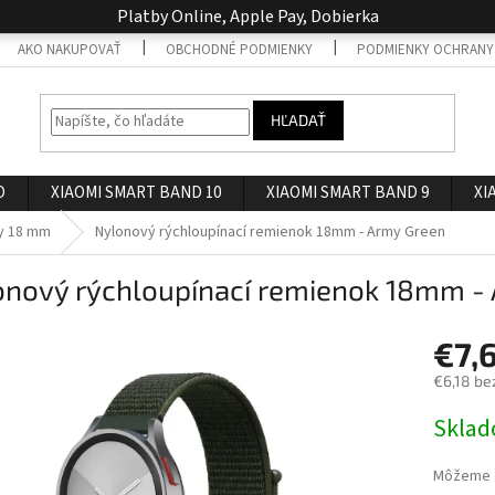
Platby Online, Apple Pay, Dobierka
AKO NAKUPOVAŤ
OBCHODNÉ PODMIENKY
PODMIENKY OCHRANY
HĽADAŤ
O
XIAOMI SMART BAND 10
XIAOMI SMART BAND 9
XI
y 18 mm
Nylonový rýchloupínací remienok 18mm - Army Green
onový rýchloupínací remienok 18mm -
€7,
€6,18 be
Jednotk
Skla
cena:
Môžeme d