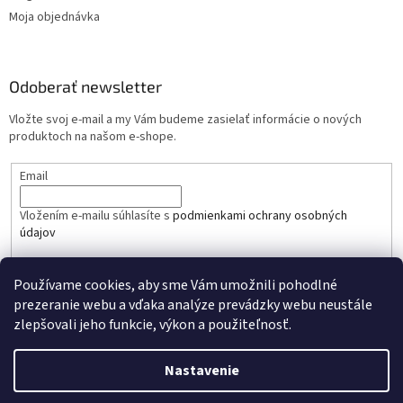
Moja objednávka
Odoberať newsletter
Vložte svoj e-mail a my Vám budeme zasielať informácie o nových
produktoch na našom e-shope.
Email
Vložením e-mailu súhlasíte s
podmienkami ochrany osobných
údajov
PRIHLÁSIŤ SA
Používame cookies, aby sme Vám umožnili pohodlné
prezeranie webu a vďaka analýze prevádzky webu neustále
zlepšovali jeho funkcie, výkon a použiteľnosť.
Nastavenie
Vytvoril Shoptet