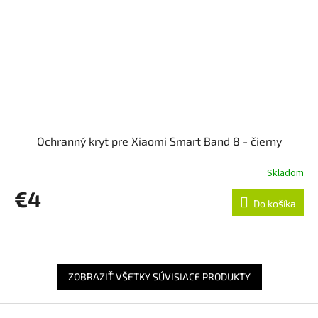
Ochranný kryt pre Xiaomi Smart Band 8 - čierny
Skladom
€4
Do košíka
ZOBRAZIŤ VŠETKY SÚVISIACE PRODUKTY
Z