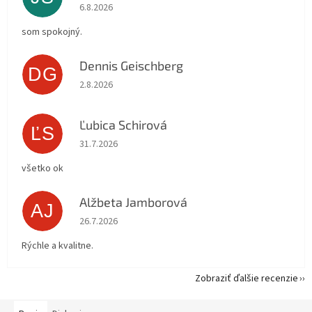
Hodnotenie obchodu je 5 z 5 hviezdičiek.
6.8.2026
som spokojný.
Dennis Geischberg
DG
Hodnotenie obchodu je 5 z 5 hviezdičiek.
2.8.2026
Ľubica Schirová
ĽS
Hodnotenie obchodu je 5 z 5 hviezdičiek.
31.7.2026
všetko ok
Alžbeta Jamborová
AJ
Hodnotenie obchodu je 5 z 5 hviezdičiek.
26.7.2026
Rýchle a kvalitne.
Zobraziť ďalšie recenzie