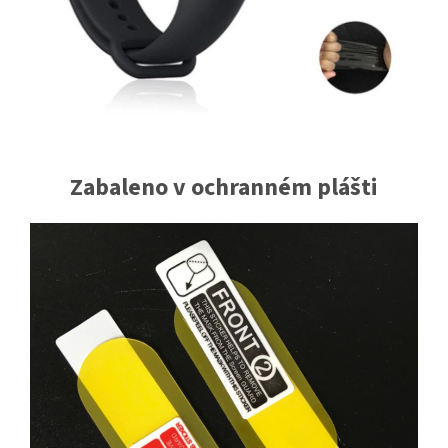
Zabaleno v ochranném plášti