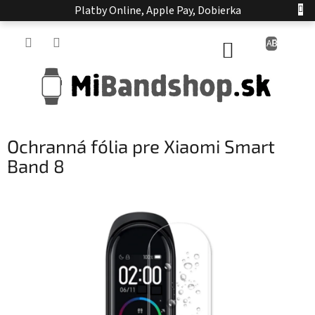
Prejsť
Platby Online, Apple Pay, Dobierka
na
obsah
NÁKUPNÝ
KOŠÍK
Ochranná fólia pre Xiaomi Smart
Band 8