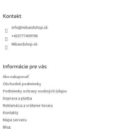
á
p
ä
Kontakt
t
info
@
mibandshop.sk
i
e
+420777409768
Mibandshop.sk
Informácie pre vás
Ako nakupovať
Obchodné podmienky
Podmienky ochrany osobných údajov
Doprava a platba
Reklamácia a vrátenie tovaru
Kontakty
Mapa serveru
Blog