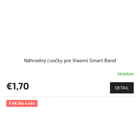
Náhradný cvočky pre Xiaomi Smart Band
Skladom
€1,70
DETAIL
V SK iba u nás