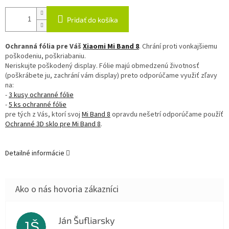
Pridať do košíka
Ochranná fólia pre Váš
Xiaomi Mi Band 8
. Chrání proti vonkajšiemu
poškodeniu, poškriabaniu.
Neriskujte poškodený display. Fólie majú obmedzenú životnosť
(poškrábete ju, zachrání vám display) preto odporúčame využiť zľavy
na:
-
3 kusy ochranné fólie
-
5 ks ochranné fólie
pre tých z Vás, ktorí svoj
Mi Band 8
opravdu nešetrí odporúčame použíť
Ochranné 3D sklo pre Mi Band 8
.
Detailné informácie
Ján Šufliarsky
JŠ